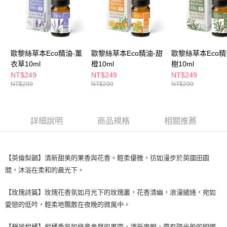
２．訂單成立數日內，您將收到繳費通知簡訊。
每筆NT$65，滿NT$390(含以上)免運費
３．收到繳費通知簡訊後14天內，點擊此簡訊中的連結，可透過四大超商／
ATM／網路銀行／等多元方式進行付款，方視為交易完成。
萊爾富取貨付款
※ 請注意：結帳手續完成當下不需立刻繳費，但若您需要取消訂單，請聯絡
每筆NT$65，滿NT$490(含以上)免運費
購買商品的店家。未經商家同意取消之訂單仍視為有效，需透過AFTEE先享
後付繳納相關費用。
歐黎絲草本Eco精油-薰
歐黎絲草本Eco精油-甜
歐黎絲草本Eco精
付款後萊爾富取貨
※ 交易是否成功請以「AFTEE先享後付 」之結帳頁面顯示為準，若有關於
衣草10ml
橙10ml
樹10ml
是否繳費成功／繳費後需取消欲退款等相關疑問，請聯繫「AFTEE先享後付
NT$249
NT$249
NT$249
每筆NT$65，滿NT$490(含以上)免運費
客戶支援中心」
https://netprotections.freshdesk.com/support/home
NT$299
NT$299
NT$299
7-11取貨付款
【注意事項】
１．透過由恩沛科技股份有限公司提供之「AFTEE先享後付」服務完成之交
每筆NT$65，滿NT$490(含以上)免運費
易，需依本服務之必要範圍內提供個人資料，並將交易相關給付款項請求債
詳細說明
商品規格
相關推薦
權轉讓予恩沛科技股份有限公司。
付款後7-11取貨
２．關於個人資料處理事宜，請瀏覽以下網址：
每筆NT$65，滿NT$490(含以上)免運費
https://aftee.tw/terms/#terms3
３．未成年的使用者請事先徵得法定代理人或監護人之同意方可使用
【英倫梨韻】清新甜美的果香與花香。輕柔優雅，彷如漫步於英國田園
宅配(本島)
「AFTEE先享後付」，若未經同意申辦者引起之損失，本公司不負相關責
間，沐浴在柔和的晨光下。
任。
每筆NT$100，滿NT$790(含以上)免運費
４．使用「AFTEE先享後付」時，將依據個別帳號之用戶狀況，依本公司即
時審查核予不同之上限額度；若仍有額度不足之情形，本公司將視審查結果
付款後寶雅門市自取(由倉庫統一出貨)
【玫瑰詩篇】玫瑰花香氛如月光下的玫瑰叢，花香清幽，浪漫繾綣，宛如
請求用戶進行身份認證。
愛戀的低吟，輕柔地飄散在夜晚的微風中。
每筆NT$80，滿NT$290(含以上)免運費
５．嚴禁一人註冊多個帳號或使用他人資訊註冊。若發現惡意使用之情形，
恩沛科技股份有限公司將有權停止該用戶之使用額度並採取法律行動。
【靜謐柑橘】柑橘香氛如綠意盎然的果園，清新爽朗，帶有陽光般的明媚