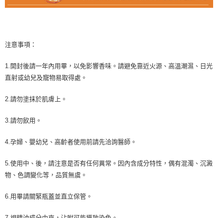
注意事項：
1.開封後請一年內用畢，以免影響香味。請避免靠近火源、高溫潮濕、日光
直射或幼兒及寵物易取得處。
2.請勿塗抹於肌膚上。
3.請勿飲用。
4.孕婦、嬰幼兒、高齡者使用前請先洽詢醫師。
5.使用中、後，請注意是否有任何異常。因內含成分特性，偶有混濁、沉澱
物、色調變化等，品質無虞。
6.用畢請關緊瓶蓋並直立保管。
7.視精油成分由來，沾附可能導致染色。