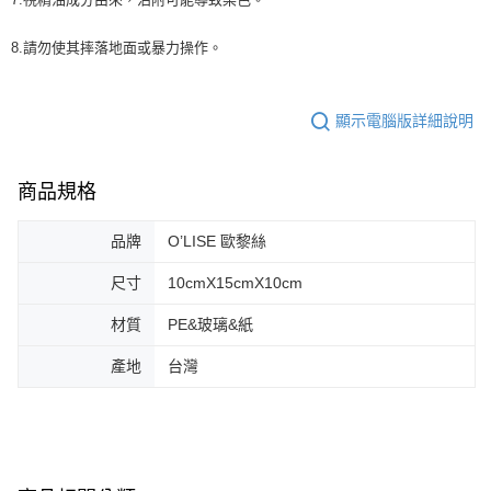
8.請勿使其摔落地面或暴力操作。
顯示電腦版詳細說明
商品規格
品牌
O’LISE 歐黎絲
尺寸
10cmX15cmX10cm
材質
PE&玻璃&紙
產地
台灣