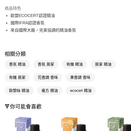
超商取貨付款
商品特色
LINE Pay
歐盟ECOCERT認證精油
國際IFRA認證香氛
Apple Pay
來自國際大廠，完美協調的精油香氛
街口支付
悠遊付
相關分類
Google Pay
香氛 精油
香氛 居家
有機 精油
居家 精油
AFTEE先享後付
相關說明
有機 居家
花香調 香味
果香調 香味
【關於「AFTEE先享後付」】
即享券
AFTEE先享後付是「在收到商品之後才付款」的支付方式。 讓您購物簡單
歐黎絲 精油
複方 精油
ecocert 精油
便利好安心！
１．簡單：不需註冊會員、不需綁卡、不需儲值。
運送方式
２．便利：只要手機號碼，簡訊認證，即可結帳。
🔻你可能會喜歡
３．安心：先確認商品／服務後，再付款。
全家取貨付款
每筆NT$65，滿NT$390(含以上)免運費
【「AFTEE先享後付」結帳流程】
１．於結帳方式選擇「AFTEE先享後付」後，將跳轉至「AFTEE先享後付」
付款後全家取貨
結帳頁面，進行簡訊認證並確認金額後，即可完成結帳。