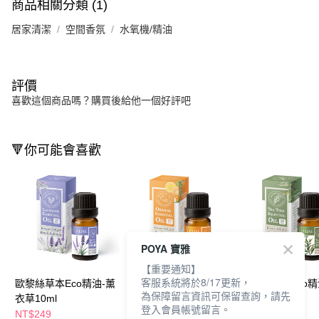
商品相關分類 (1)
居家清潔
空間香氛
水氧機/精油
評價
喜歡這個商品嗎？購買後給他一個好評吧
🔻你可能會喜歡
POYA 寶雅
【重要通知】
客服系統將於8/17更新，
歐黎絲草本Eco精油-薰
歐黎絲草本Eco精油-甜
歐黎絲草本Eco精
為保障留言資訊可保留查詢，請先
衣草10ml
橙10ml
樹10ml
登入會員帳號留言。
NT$249
NT$249
NT$249