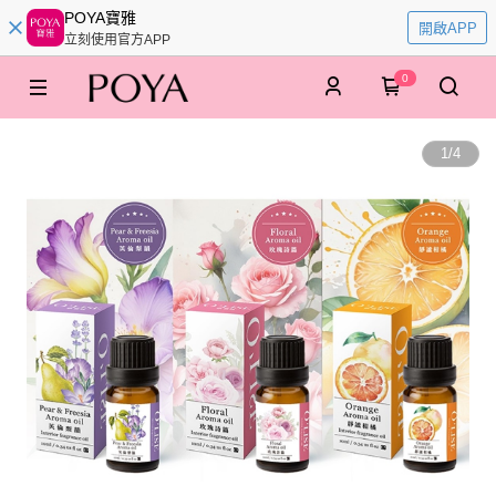
POYA寶雅
開啟APP
立刻使用官方APP
0
1
/
4