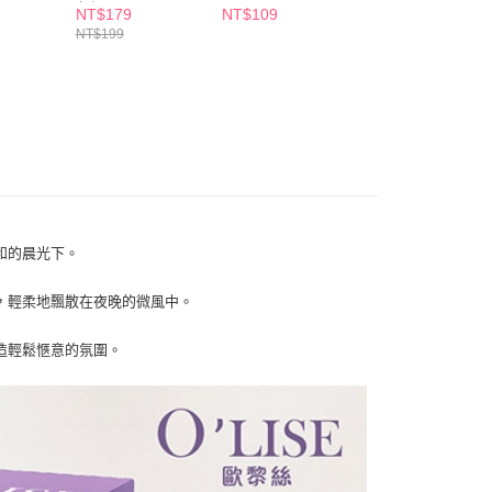
項】
任選
多款任選
NT$179
NT$109
NT$179
付款
恩沛科技股份有限公司提供之「AFTEE先享後付」服務完成之
NT$199
NT$199
依本服務之必要範圍內提供個人資料，並將交易相關給付款項請
5，滿NT$490(含以上)免運費
讓予恩沛科技股份有限公司。
個人資料處理事宜，請瀏覽以下網址：
1取貨
ee.tw/terms/#terms3
5，滿NT$490(含以上)免運費
年的使用者請事先徵得法定代理人或監護人之同意方可使用
E先享後付」，若未經同意申辦者引起之損失，本公司不負相關責
AFTEE先享後付」時，將依據個別帳號之用戶狀況，依本公司
00，滿NT$790(含以上)免運費
核予不同之上限額度；若仍有額度不足之情形，本公司將視審查
用戶進行身份認證。
門市自取(由倉庫統一出貨)
一人註冊多個帳號或使用他人資訊註冊。若發現惡意使用之情
和的晨光下。
0，滿NT$290(含以上)免運費
科技股份有限公司將有權停止該用戶之使用額度並採取法律行
，輕柔地飄散在夜晚的微風中。
造輕鬆愜意的氛圍。