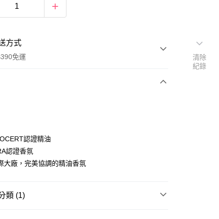
送方式
390免運
清除
紀錄
次付款
付款
OCERT認證精油
RA認證香氛
際大廠，完美協調的精油香氛
類 (1)
空間香氛
水氧機/精油