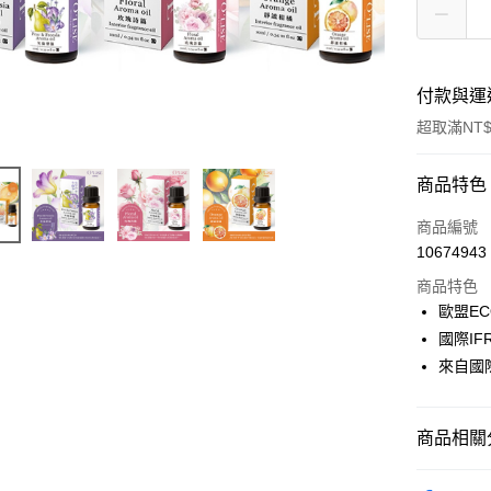
付款與運
超取滿NT$
付款方式
商品特色
POYA支付
商品編號
10674943
信用卡一
商品特色
超商取貨
歐盟EC
國際IF
LINE Pay
來自國
Apple Pay
街口支付
商品相關分
悠遊付
居家清潔