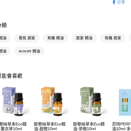
分享
Google Pa
AFTEE先
相關說明
分類
【關於「A
即享券
AFTEE
精油
香氛 居家
有機 精油
居家 精油
有機 居家
便利好安
１．簡單
２．便利
精油
ecocert 精油
運送方式
３．安心
全家取貨
【「AFT
每筆NT$6
１．於結帳
可能會喜歡
付」結帳
付款後全
２．訂單
３．收到繳
每筆NT$6
／ATM／
※ 請注意
萊爾富取
絡購買商品
先享後付
每筆NT$6
※ 交易是
是否繳費成
付款後萊
付客戶支
黎絲草本Eco精
歐黎絲草本Eco精
歐黎絲草本Eco精
百特PER
每筆NT$6
-薰衣草10ml
油-甜橙10ml
油-茶樹10ml
油10ml-