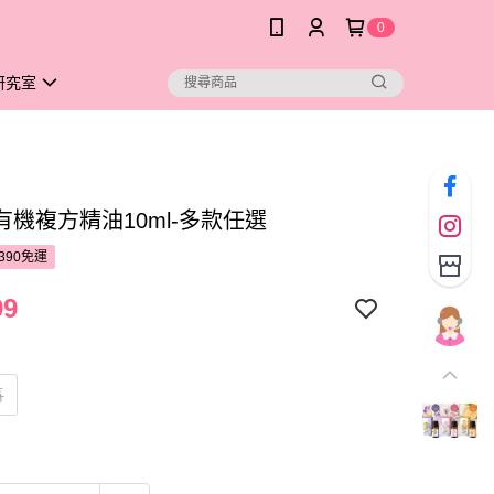
0
研究室
有機複方精油10ml-多款任選
390免運
99
篇