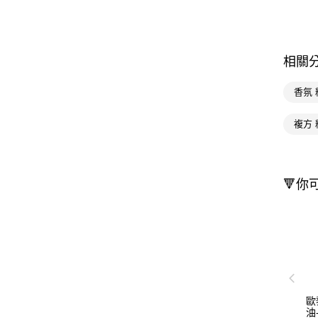
相關
香氛 
複方 
🔻你
歐
油