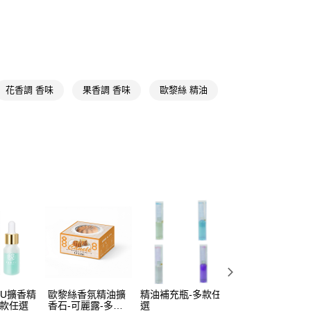
y
享後付
FTEE先享後付」】
先享後付是「在收到商品之後才付款」的支付方式。 讓您購物簡單
花香調 香味
果香調 香味
歐黎絲 精油
心！
：不需註冊會員、不需綁卡、不需儲值。
：只要手機號碼，簡訊認證，即可結帳。
：先確認商品／服務後，再付款。
付款
EE先享後付」結帳流程】
5，滿NT$390(含以上)免運費
方式選擇「AFTEE先享後付」後，將跳轉至「AFTEE先享後
頁面，進行簡訊認證並確認金額後，即可完成結帳。
家取貨
成立數日內，您將收到繳費通知簡訊。
費通知簡訊後14天內，點擊此簡訊中的連結，可透過四大超商
5，滿NT$390(含以上)免運費
網路銀行／等多元方式進行付款，方視為交易完成。
：結帳手續完成當下不需立刻繳費，但若您需要取消訂單，請聯
貨付款
的店家。未經商家同意取消之訂單仍視為有效，需透過AFTEE
繳納相關費用。
5，滿NT$490(含以上)免運費
否成功請以「AFTEE先享後付 」之結帳頁面顯示為準，若有關於
功／繳費後需取消欲退款等相關疑問，請聯繫「AFTEE先享後
爾富取貨
援中心」
https://netprotections.freshdesk.com/support/home
FU擴香精
歐黎絲香氛精油擴
精油補充瓶-多款任
歐黎絲香氛精油磁
5，滿NT$490(含以上)免運費
多款任選
香石-可麗露-多款
選
吸擴香石-鯛魚燒-