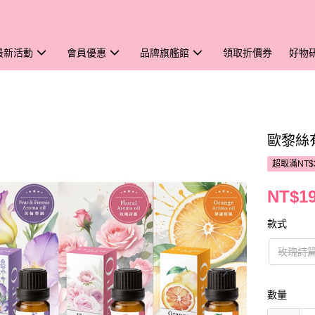
最新活動
會員優惠
品牌旗艦館
領取折價券
好物
歐黎絲
超取滿NT$
NT$1
款式
玫瑰詩
數量