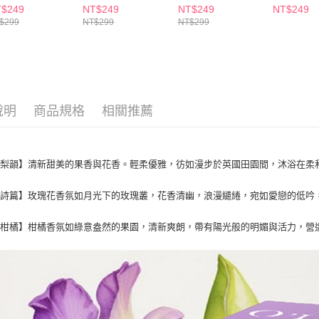
【注意事
$249
NT$249
NT$249
NT$249
7-11取貨
１．透過由
$299
NT$299
NT$299
交易，需
每筆NT$6
求債權轉
２．關於
付款後7-1
https://aft
每筆NT$6
３．未成
「AFTE
宅配(本島)
任。
說明
商品規格
相關推薦
４．使用「
每筆NT$1
即時審查
結果請求
付款後寶雅
５．嚴禁
倫梨韻】清新甜美的果香與花香。輕柔優雅，彷如漫步於英國田園間，沐浴在柔
每筆NT$8
形，恩沛
動。
瑰詩篇】玫瑰花香氛如月光下的玫瑰叢，花香清幽，浪漫繾綣，宛如愛戀的低吟
謐柑橘】柑橘香氛如綠意盎然的果園，清新爽朗，帶有陽光般的明媚與活力，營