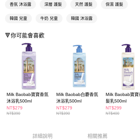
每筆NT$65，滿NT$390(含以上)免運費
【「AFTEE先享後付」結帳流程】
香氛 沐浴露
深層 護髮
天然 護髮
保濕 護髮
１．於結帳方式選擇「AFTEE先享後付」後，將跳轉至「AFTEE先享後付」
付款後全家取貨
結帳頁面，進行簡訊認證並確認金額後，即可完成結帳。
韓國 兒童
牛奶 兒童
韓國 沐浴露
２．訂單成立數日內，您將收到繳費通知簡訊。
每筆NT$65，滿NT$390(含以上)免運費
３．收到繳費通知簡訊後14天內，點擊此簡訊中的連結，可透過四大超商／
ATM／網路銀行／等多元方式進行付款，方視為交易完成。
萊爾富取貨付款
🔻你可能會喜歡
※ 請注意：結帳手續完成當下不需立刻繳費，但若您需要取消訂單，請聯絡
每筆NT$65，滿NT$490(含以上)免運費
購買商品的店家。未經商家同意取消之訂單仍視為有效，需透過AFTEE先享
後付繳納相關費用。
付款後萊爾富取貨
※ 交易是否成功請以「AFTEE先享後付 」之結帳頁面顯示為準，若有關於
是否繳費成功／繳費後需取消欲退款等相關疑問，請聯繫「AFTEE先享後付
每筆NT$65，滿NT$490(含以上)免運費
客戶支援中心」
https://netprotections.freshdesk.com/support/home
7-11取貨付款
【注意事項】
１．透過由恩沛科技股份有限公司提供之「AFTEE先享後付」服務完成之交
每筆NT$65，滿NT$490(含以上)免運費
易，需依本服務之必要範圍內提供個人資料，並將交易相關給付款項請求債
權轉讓予恩沛科技股份有限公司。
付款後7-11取貨
Milk Baobab寶寶香氛
Milk Baobab白麝香氛
Milk Baobab寶
２．關於個人資料處理事宜，請瀏覽以下網址：
沐浴乳500ml
沐浴乳500ml
髮乳500ml
每筆NT$65，滿NT$490(含以上)免運費
https://aftee.tw/terms/#terms3
NT$279
NT$279
NT$299
３．未成年的使用者請事先徵得法定代理人或監護人之同意方可使用
宅配(本島)
NT$390
NT$390
NT$400
「AFTEE先享後付」，若未經同意申辦者引起之損失，本公司不負相關責
任。
每筆NT$100，滿NT$790(含以上)免運費
４．使用「AFTEE先享後付」時，將依據個別帳號之用戶狀況，依本公司即
時審查核予不同之上限額度；若仍有額度不足之情形，本公司將視審查結果
付款後寶雅門市自取(由倉庫統一出貨)
詳細說明
相關推薦
請求用戶進行身份認證。