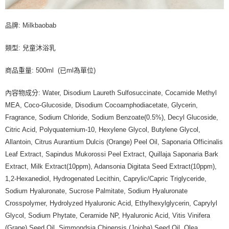
品牌: Milkbaobab
類型: 兒童沐浴乳
商品重量: 500ml (已ml為單位)
內容物成分: Water, Disodium Laureth Sulfosuccinate, Cocamide Methyl
MEA, Coco-Glucoside, Disodium Cocoamphodiacetate, Glycerin,
Fragrance, Sodium Chloride, Sodium Benzoate(0.5%), Decyl Glucoside,
Citric Acid, Polyquaternium-10, Hexylene Glycol, Butylene Glycol,
Allantoin, Citrus Aurantium Dulcis (Orange) Peel Oil, Saponaria Officinalis
Leaf Extract, Sapindus Mukorossi Peel Extract, Quillaja Saponaria Bark
Extract, Milk Extract(10ppm), Adansonia Digitata Seed Extract(10ppm),
1,2-Hexanediol, Hydrogenated Lecithin, Caprylic/Capric Triglyceride,
Sodium Hyaluronate, Sucrose Palmitate, Sodium Hyaluronate
Crosspolymer, Hydrolyzed Hyaluronic Acid, Ethylhexylglycerin, Caprylyl
Glycol, Sodium Phytate, Ceramide NP, Hyaluronic Acid, Vitis Vinifera
(Grape) Seed Oil, Simmondsia Chinensis (Jojoba) Seed Oil, Olea