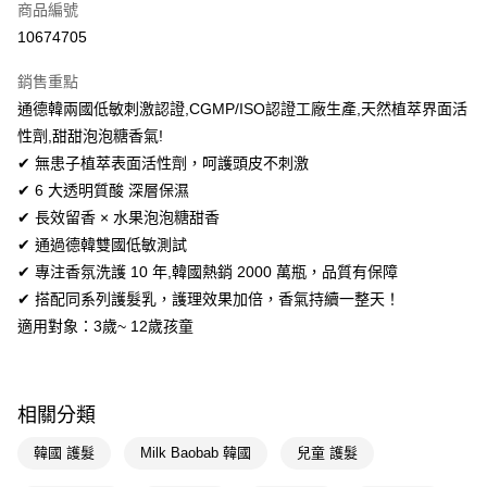
商品編號
信用卡一次付款
10674705
超商取貨付款
銷售重點
LINE Pay
通德韓兩國低敏刺激認證,CGMP/ISO認證工廠生產,天然植萃界面活
性劑,甜甜泡泡糖香氣!
Apple Pay
✔ 無患子植萃表面活性劑，呵護頭皮不刺激
街口支付
✔ 6 大透明質酸 深層保濕
✔ 長效留香 × 水果泡泡糖甜香
悠遊付
✔ 通過德韓雙國低敏測試
Google Pay
✔ 專注香氛洗護 10 年,韓國熱銷 2000 萬瓶，品質有保障
✔ 搭配同系列護髮乳，護理效果加倍，香氣持續一整天！
AFTEE先享後付
適用對象：3歲~ 12歲孩童
相關說明
【關於「AFTEE先享後付」】
即享券
AFTEE先享後付是「在收到商品之後才付款」的支付方式。 讓您購物簡單
便利好安心！
相關分類
１．簡單：不需註冊會員、不需綁卡、不需儲值。
運送方式
２．便利：只要手機號碼，簡訊認證，即可結帳。
韓國 護髮
Milk Baobab 韓國
兒童 護髮
３．安心：先確認商品／服務後，再付款。
全家取貨付款