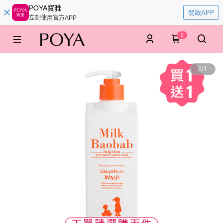
POYA寶雅
開啟APP
立刻使用官方APP
0
1
/
1