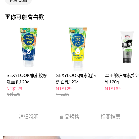
３．收到繳費通知簡訊後14天內，點擊此簡訊中的連結，可透過四大超商／
ATM／網路銀行／等多元方式進行付款，方視為交易完成。
萊爾富取貨付款
※ 請注意：結帳手續完成當下不需立刻繳費，但若您需要取消訂單，請聯絡
🔻你可能會喜歡
每筆NT$65，滿NT$490(含以上)免運費
購買商品的店家。未經商家同意取消之訂單仍視為有效，需透過AFTEE先享
後付繳納相關費用。
付款後萊爾富取貨
※ 交易是否成功請以「AFTEE先享後付 」之結帳頁面顯示為準，若有關於
是否繳費成功／繳費後需取消欲退款等相關疑問，請聯繫「AFTEE先享後付
每筆NT$65，滿NT$490(含以上)免運費
客戶支援中心」
https://netprotections.freshdesk.com/support/home
7-11取貨付款
【注意事項】
１．透過由恩沛科技股份有限公司提供之「AFTEE先享後付」服務完成之交
每筆NT$65，滿NT$490(含以上)免運費
易，需依本服務之必要範圍內提供個人資料，並將交易相關給付款項請求債
權轉讓予恩沛科技股份有限公司。
付款後7-11取貨
２．關於個人資料處理事宜，請瀏覽以下網址：
SEXYLOOK酵素按摩
SEXYLOOK酵素泡沫
森田藥粧酵素控
每筆NT$65，滿NT$490(含以上)免運費
https://aftee.tw/terms/#terms3
洗面乳120g
洗面乳120g
乳120g
３．未成年的使用者請事先徵得法定代理人或監護人之同意方可使用
NT$129
NT$129
NT$169
宅配(本島)
「AFTEE先享後付」，若未經同意申辦者引起之損失，本公司不負相關責
NT$198
NT$198
任。
每筆NT$100，滿NT$790(含以上)免運費
４．使用「AFTEE先享後付」時，將依據個別帳號之用戶狀況，依本公司即
時審查核予不同之上限額度；若仍有額度不足之情形，本公司將視審查結果
付款後寶雅門市自取(由倉庫統一出貨)
請求用戶進行身份認證。
詳細說明
商品規格
相關推薦
每筆NT$80，滿NT$290(含以上)免運費
５．嚴禁一人註冊多個帳號或使用他人資訊註冊。若發現惡意使用之情形，
恩沛科技股份有限公司將有權停止該用戶之使用額度並採取法律行動。