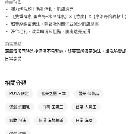
商品特色
LINE Pay
彈力泡洗顏！毛孔淨化、肌膚透亮
【雙重酵素-蛋白酶+木瓜酵素】X【竹炭】X【摩洛哥熔岩粘土】
Apple Pay
超豐厚綿密泡沫，輕鬆吸附髒汙並減少肌膚摩擦
街口支付
淨化毛孔、改善暗沉及粗糙，肌膚透亮光滑
悠遊付
銷售重點
深層清潔同時洗後保濕不易緊繃，舒芙蕾般濃密泡沫，讓洗臉變成
Google Pay
日常享受。
AFTEE先享後付
相關說明
【關於「AFTEE先享後付」】
即享券
相關分類
AFTEE先享後付是「在收到商品之後才付款」的支付方式。 讓您購物簡單
便利好安心！
１．簡單：不需註冊會員、不需綁卡、不需儲值。
POYA 限定
審美之選 日本
醫美 保養品
運送方式
２．便利：只要手機號碼，簡訊認證，即可結帳。
３．安心：先確認商品／服務後，再付款。
全家取貨付款
保濕 洗面乳
口碑 回購王
首購 人氣王
每筆NT$65，滿NT$390(含以上)免運費
【「AFTEE先享後付」結帳流程】
１．於結帳方式選擇「AFTEE先享後付」後，將跳轉至「AFTEE先享後付」
卸妝 泡沫
保濕 洗顏慕斯
日常 洗臉
付款後全家取貨
結帳頁面，進行簡訊認證並確認金額後，即可完成結帳。
２．訂單成立數日內，您將收到繳費通知簡訊。
每筆NT$65，滿NT$390(含以上)免運費
保濕 洗臉