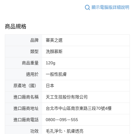
顯示電腦版詳細說明
商品規格
品牌
審美之選
類型
洗顏慕斯
商品重量
120g
適用於
一般性肌膚
原產地（國）
日本
進口廠商名稱
天工生技股份有限公司
進口廠商地址
台北市中山區南京東路三段70號4樓
進口廠商電話
0800－095－555
功效
毛孔淨化、肌膚透亮