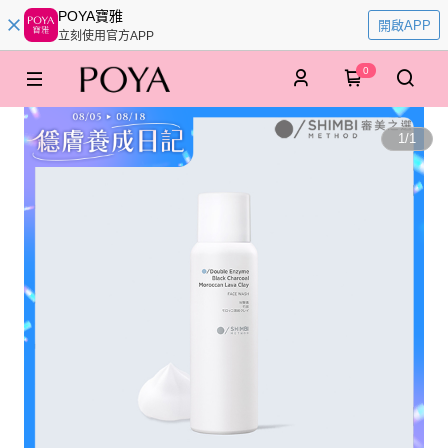
POYA寶雅
開啟APP
立刻使用官方APP
0
1
/
1