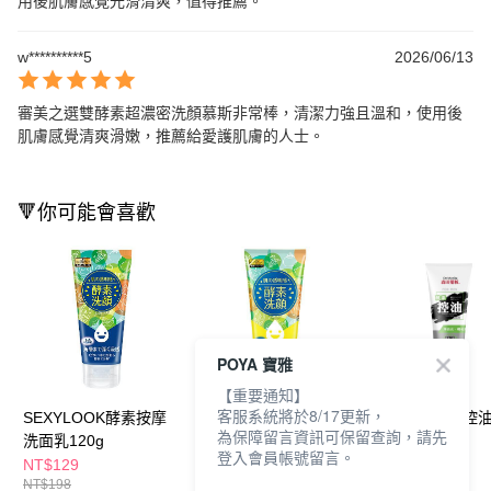
用後肌膚感覺光滑清爽，值得推薦。
w**********5
2026/06/13
審美之選雙酵素超濃密洗顏慕斯非常棒，清潔力強且溫和，使用後
肌膚感覺清爽滑嫩，推薦給愛護肌膚的人士。
🔻你可能會喜歡
POYA 寶雅
【重要通知】
客服系統將於8/17更新，
SEXYLOOK酵素按摩
SEXYLOOK酵素泡沫
森田藥粧酵素控
為保障留言資訊可保留查詢，請先
洗面乳120g
洗面乳120g
乳120g
登入會員帳號留言。
NT$129
NT$129
NT$169
NT$198
NT$198