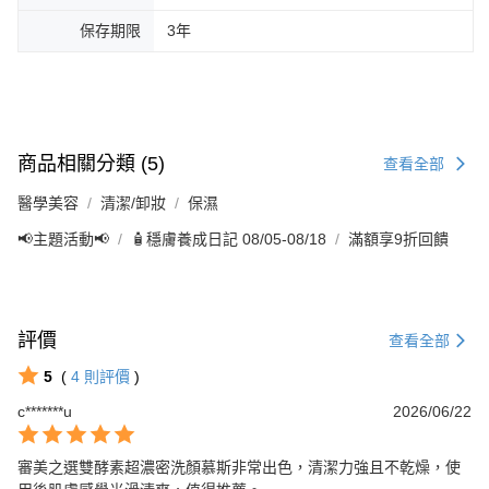
保存期限
3年
商品相關分類 (5)
查看全部
醫學美容
清潔/卸妝
保濕
📢主題活動📢
🧴穩膚養成日記 08/05-08/18
滿額享9折回饋
評價
查看全部
5
(
4
則評價
)
c*******u
2026/06/22
審美之選雙酵素超濃密洗顏慕斯非常出色，清潔力強且不乾燥，使