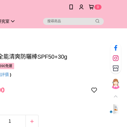
0
研究室
能清爽防曬棒SPF50+30g
390免運
則評價
)
90