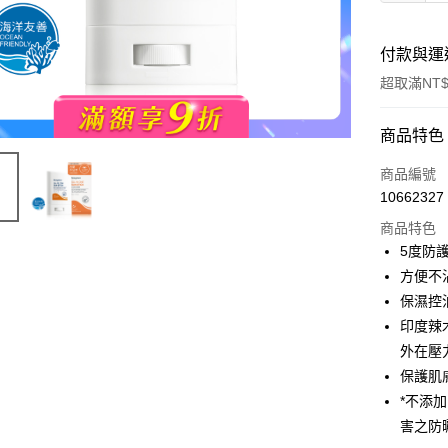
付款與運
超取滿NT$
付款方式
商品特色
POYA支付
商品編號
10662327
信用卡一
商品特色
超商取貨
5度防
方便不
LINE Pay
保濕控油舒
Apple Pay
印度辣
外在壓
街口支付
保護肌
悠遊付
*不添
害之防
Google Pa