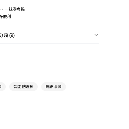
享後付
手，一抹零負擔
好便利
FTEE先享後付」】
先享後付是「在收到商品之後才付款」的支付方式。 讓您購物簡單
心！
：不需註冊會員、不需綁卡、不需儲值。
類 (9)
：只要手機號碼，簡訊認證，即可結帳。
：先確認商品／服務後，再付款。
防曬/隔離
付款
EE先享後付」結帳流程】
5，滿NT$390(含以上)免運費
方式選擇「AFTEE先享後付」後，將跳轉至「AFTEE先享後
頁面，進行簡訊認證並確認金額後，即可完成結帳。
★品牌精選
霓淨思 Neogence
家取貨
成立數日內，您將收到繳費通知簡訊。
📢
💟戀夏美肌計畫 08/05-08/18
滿$899享20倍點
費通知簡訊後14天內，點擊此簡訊中的連結，可透過四大超商
5，滿NT$390(含以上)免運費
網路銀行／等多元方式進行付款，方視為交易完成。
：結帳手續完成當下不需立刻繳費，但若您需要取消訂單，請聯
國
智能 防曬棒
隔離 泰國
貨付款
📢
💟戀夏美肌計畫 08/05-08/18
防曬續航
的店家。未經商家同意取消之訂單仍視為有效，需透過AFTEE
繳納相關費用。
5，滿NT$490(含以上)免運費
📢
👑精緻出遊指南 08/05-08/18
滿$688享點數8%
否成功請以「AFTEE先享後付 」之結帳頁面顯示為準，若有關於
功／繳費後需取消欲退款等相關疑問，請聯繫「AFTEE先享後
爾富取貨
援中心」
https://netprotections.freshdesk.com/support/home
5，滿NT$490(含以上)免運費
📢
👑精緻出遊指南 08/05-08/18
顏值防禦中
項】
📢
🧴穩膚養成日記 08/05-08/18
滿額享9折回饋
付款
恩沛科技股份有限公司提供之「AFTEE先享後付」服務完成之