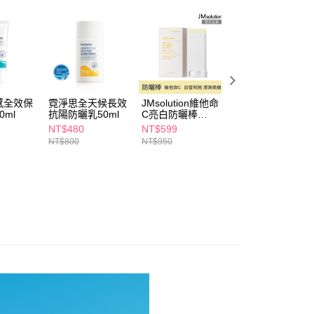
依本服務之必要範圍內提供個人資料，並將交易相關給付款項請
5，滿NT$490(含以上)免運費
📢
🧴穩膚養成日記 08/05-08/18
日常防護術
讓予恩沛科技股份有限公司。
個人資料處理事宜，請瀏覽以下網址：
1取貨
ee.tw/terms/#terms3
5，滿NT$490(含以上)免運費
年的使用者請事先徵得法定代理人或監護人之同意方可使用
E先享後付」，若未經同意申辦者引起之損失，本公司不負相關責
AFTEE先享後付」時，將依據個別帳號之用戶狀況，依本公司
00，滿NT$790(含以上)免運費
感全效保
霓淨思全天候長效
JMsolution維他命
DR.WU全能保濕
核予不同之上限額度；若仍有額度不足之情形，本公司將視審查
0ml
抗陽防曬乳50ml
C亮白防曬棒
爽防曬乳35ml
用戶進行身份認證。
門市自取(由倉庫統一出貨)
UV50+ 20g
NT$480
NT$599
NT$599
一人註冊多個帳號或使用他人資訊註冊。若發現惡意使用之情
NT$800
NT$950
NT$900
0，滿NT$290(含以上)免運費
科技股份有限公司將有權停止該用戶之使用額度並採取法律行