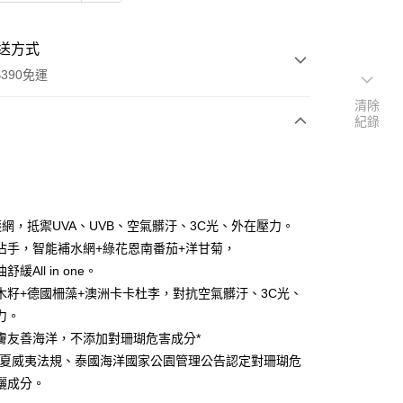
送方式
390免運
清除
紀錄
次付款
付款
護網，抵禦UVA、UVB、空氣髒汙、3C光、外在壓力。
沾手，智能補水網+綠花恩南番茄+洋甘菊，
緩All in one。
木籽+德國柵藻+澳洲卡卡杜李，對抗空氣髒汙、3C光、
力。
膚友善海洋，不添加對珊瑚危害成分*
加夏威夷法規、泰國海洋國家公園管理公告認定對珊瑚危
曬成分。
y