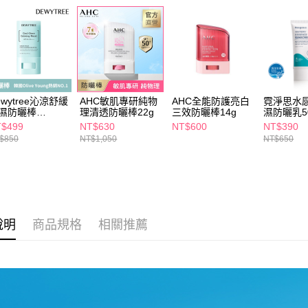
交易，需
每筆NT$6
📢主題活動
求債權轉
２．關於
付款後7-1
https://aft
每筆NT$6
３．未成
「AFTE
宅配(本島)
任。
４．使用「
每筆NT$1
ewytree沁涼舒緩
AHC敏肌專研純物
AHC全能防護亮白
霓淨思水
即時審查
濕防曬棒
理清透防曬棒22g
三效防曬棒14g
濕防曬乳5
結果請求
付款後寶雅
F50+ 20g
$499
NT$630
NT$600
NT$390
５．嚴禁
$850
NT$1,050
NT$650
每筆NT$8
形，恩沛
動。
說明
商品規格
相關推薦