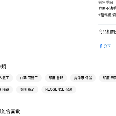
銷售重點
AFTEE先
方便不沾
相關說明
#輕鬆補擦
【關於「A
即享券
AFTEE
便利好安
１．簡單
商品相關分
２．便利
運送方式
３．安心
醫學美容
分享
全家取貨
【「AFT
霓淨思
每筆NT$6
１．於結帳
付」結帳
醫學美容
付款後全
２．訂單
分類
📢主題活動
３．收到繳
每筆NT$6
／ATM／
數回饋
※ 請注意
 人氣王
口碑 回購王
印度 番茄
霓淨思 保濕
印度 泰
萊爾富取
📢主題活動
絡購買商品
先享後付
每筆NT$6
思 隔離
泰國 番茄
NEOGENCE 保濕
📢主題活動
※ 交易是
倍回饋
是否繳費成
付款後萊
付客戶支
每筆NT$6
📢主題活動
【注意事
可能會喜歡
📢主題活動
7-11取貨
１．透過由