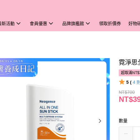
最新活動
會員優惠
品牌旗艦館
領取折價券
好物
霓淨思全
超取滿NT$
5 (
4
NT$700
NT$3
數量