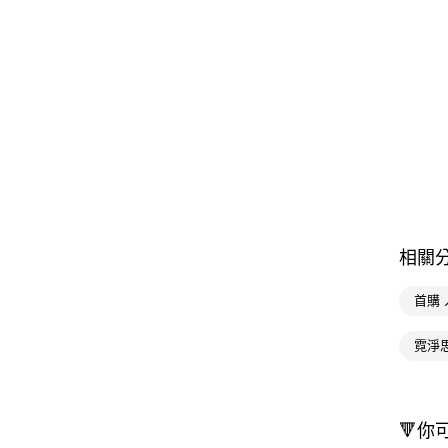
相關
首購
霓淨
🔻你