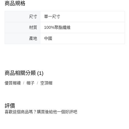
商品規格
尺寸
單一尺寸
材質
100%聚酯纖維
產地
中國
商品相關分類 (1)
優質帽襪
帽子
空頂帽
評價
喜歡這個商品嗎？購買後給他一個好評吧