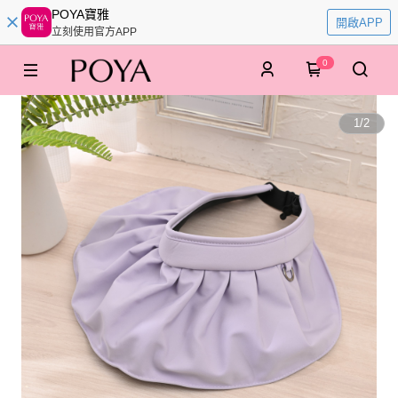
POYA寶雅
開啟APP
立刻使用官方APP
0
1
/
2