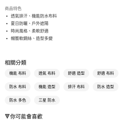
超商取貨付款
商品特色
LINE Pay
透氣排汗、機能防水布料
夏日防曬、戶外遮陽
Apple Pay
時尚風格、柔軟舒適
街口支付
帽簷軟鋼絲、造型多變
悠遊付
Google Pay
相關分類
AFTEE先享後付
機能 布料
透氣 布料
舒適 造型
舒適 布料
相關說明
【關於「AFTEE先享後付」】
防水 布料
機能 造型
排汗 布料
防水 造型
即享券
AFTEE先享後付是「在收到商品之後才付款」的支付方式。 讓您購物簡單
便利好安心！
１．簡單：不需註冊會員、不需綁卡、不需儲值。
防水 多色
三星 防水
運送方式
２．便利：只要手機號碼，簡訊認證，即可結帳。
３．安心：先確認商品／服務後，再付款。
全家取貨付款
🔻你可能會喜歡
每筆NT$65，滿NT$390(含以上)免運費
【「AFTEE先享後付」結帳流程】
１．於結帳方式選擇「AFTEE先享後付」後，將跳轉至「AFTEE先享後付」
付款後全家取貨
結帳頁面，進行簡訊認證並確認金額後，即可完成結帳。