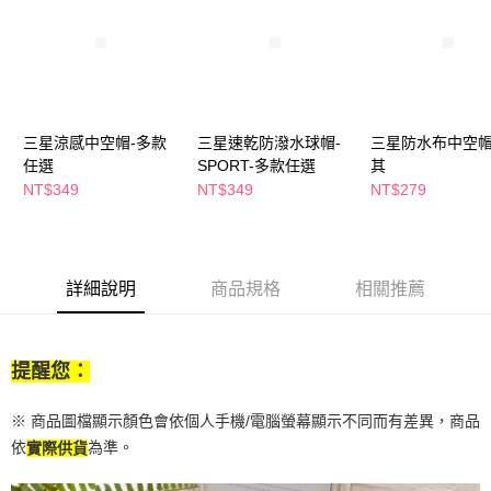
２．訂單成立數日內，您將收到繳費通知簡訊。
每筆NT$65，滿NT$390(含以上)免運費
３．收到繳費通知簡訊後14天內，點擊此簡訊中的連結，可透過四大超商／
ATM／網路銀行／等多元方式進行付款，方視為交易完成。
萊爾富取貨付款
※ 請注意：結帳手續完成當下不需立刻繳費，但若您需要取消訂單，請聯絡
每筆NT$65，滿NT$490(含以上)免運費
購買商品的店家。未經商家同意取消之訂單仍視為有效，需透過AFTEE先享
後付繳納相關費用。
付款後萊爾富取貨
※ 交易是否成功請以「AFTEE先享後付 」之結帳頁面顯示為準，若有關於
三星涼感中空帽-多款
三星速乾防潑水球帽-
三星防水布中空帽
是否繳費成功／繳費後需取消欲退款等相關疑問，請聯繫「AFTEE先享後付
每筆NT$65，滿NT$490(含以上)免運費
任選
SPORT-多款任選
其
客戶支援中心」
https://netprotections.freshdesk.com/support/home
NT$349
NT$349
NT$279
7-11取貨付款
【注意事項】
１．透過由恩沛科技股份有限公司提供之「AFTEE先享後付」服務完成之交
每筆NT$65，滿NT$490(含以上)免運費
易，需依本服務之必要範圍內提供個人資料，並將交易相關給付款項請求債
權轉讓予恩沛科技股份有限公司。
付款後7-11取貨
詳細說明
商品規格
相關推薦
２．關於個人資料處理事宜，請瀏覽以下網址：
每筆NT$65，滿NT$490(含以上)免運費
https://aftee.tw/terms/#terms3
３．未成年的使用者請事先徵得法定代理人或監護人之同意方可使用
宅配(本島)
「AFTEE先享後付」，若未經同意申辦者引起之損失，本公司不負相關責
任。
提醒您：
每筆NT$100，滿NT$790(含以上)免運費
４．使用「AFTEE先享後付」時，將依據個別帳號之用戶狀況，依本公司即
時審查核予不同之上限額度；若仍有額度不足之情形，本公司將視審查結果
付款後寶雅門市自取(由倉庫統一出貨)
※ 商品圖檔顯示顏色會依個人手機/電腦螢幕顯示不同而有差異，商品
請求用戶進行身份認證。
每筆NT$80，滿NT$290(含以上)免運費
依
為準。
５．嚴禁一人註冊多個帳號或使用他人資訊註冊。若發現惡意使用之情形，
實際供貨
恩沛科技股份有限公司將有權停止該用戶之使用額度並採取法律行動。