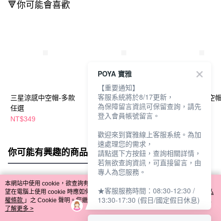
🔻你可能會喜歡
POYA 寶雅
【重要通知】
客服系統將於8/17更新，
三星涼感中空帽-多款
三星速乾防潑水球帽-
三星防水布中空帽
為保障留言資訊可保留查詢，請先
任選
SPORT-多款任選
其
登入會員帳號留言。
NT$349
NT$349
NT$279
歡迎來到寶雅線上客服系統。為加
速處理您的需求，
你可能有興趣的商品
全站排行
請點選下方按鈕，查詢相關詳情，
若無欲查詢資訊，可直接留言，由
專人為您服務。
本網站中使用 cookie，欲查詢有關本網站使用 cookie 方式之詳情，及若您不希
★客服服務時間：08:30-12:30 /
熱門標籤
望在電腦上使用 cookie 時應如何變更電腦的 cookie 設定，請參閱本網站「
隱私
13:30-17:30 (假日/國定假日休息)
權條款
」之 Cookie 聲明。您繼續使用本網站即表示您同意本公司得按本網站使
用條款之 Cookie 聲明使用 cookie。
了解更多 >