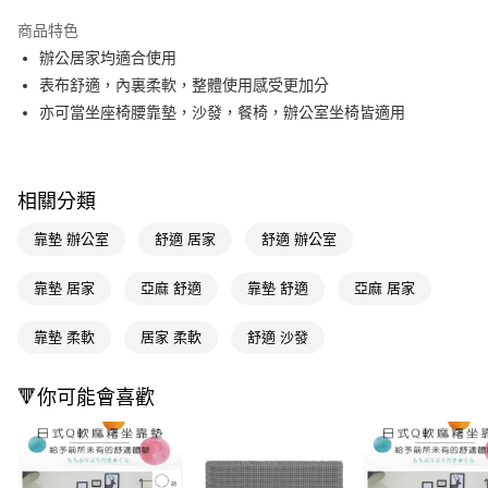
超商取貨付款
商品特色
LINE Pay
辦公居家均適合使用
表布舒適，內裏柔軟，整體使用感受更加分
Apple Pay
亦可當坐座椅腰靠墊，沙發，餐椅，辦公室坐椅皆適用
街口支付
悠遊付
相關分類
Google Pay
靠墊 辦公室
舒適 居家
舒適 辦公室
AFTEE先享後付
相關說明
靠墊 居家
亞麻 舒適
靠墊 舒適
亞麻 居家
【關於「AFTEE先享後付」】
即享券
AFTEE先享後付是「在收到商品之後才付款」的支付方式。 讓您購物簡單
靠墊 柔軟
居家 柔軟
舒適 沙發
便利好安心！
１．簡單：不需註冊會員、不需綁卡、不需儲值。
運送方式
２．便利：只要手機號碼，簡訊認證，即可結帳。
🔻你可能會喜歡
３．安心：先確認商品／服務後，再付款。
全家取貨付款
每筆NT$65，滿NT$390(含以上)免運費
【「AFTEE先享後付」結帳流程】
１．於結帳方式選擇「AFTEE先享後付」後，將跳轉至「AFTEE先享後付」
付款後全家取貨
結帳頁面，進行簡訊認證並確認金額後，即可完成結帳。