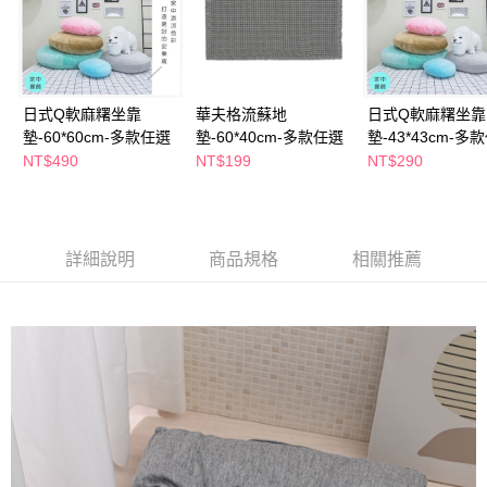
２．訂單成立數日內，您將收到繳費通知簡訊。
每筆NT$65，滿NT$390(含以上)免運費
３．收到繳費通知簡訊後14天內，點擊此簡訊中的連結，可透過四大超商／
ATM／網路銀行／等多元方式進行付款，方視為交易完成。
萊爾富取貨付款
※ 請注意：結帳手續完成當下不需立刻繳費，但若您需要取消訂單，請聯絡
每筆NT$65，滿NT$490(含以上)免運費
購買商品的店家。未經商家同意取消之訂單仍視為有效，需透過AFTEE先享
後付繳納相關費用。
日式Q軟麻糬坐靠
華夫格流蘇地
日式Q軟麻糬坐靠
付款後萊爾富取貨
※ 交易是否成功請以「AFTEE先享後付 」之結帳頁面顯示為準，若有關於
墊-60*60cm-多款任選
墊-60*40cm-多款任選
墊-43*43cm-多
是否繳費成功／繳費後需取消欲退款等相關疑問，請聯繫「AFTEE先享後付
NT$490
NT$199
NT$290
每筆NT$65，滿NT$490(含以上)免運費
客戶支援中心」
https://netprotections.freshdesk.com/support/home
7-11取貨付款
【注意事項】
１．透過由恩沛科技股份有限公司提供之「AFTEE先享後付」服務完成之交
每筆NT$65，滿NT$490(含以上)免運費
易，需依本服務之必要範圍內提供個人資料，並將交易相關給付款項請求債
詳細說明
商品規格
相關推薦
權轉讓予恩沛科技股份有限公司。
付款後7-11取貨
２．關於個人資料處理事宜，請瀏覽以下網址：
每筆NT$65，滿NT$490(含以上)免運費
https://aftee.tw/terms/#terms3
３．未成年的使用者請事先徵得法定代理人或監護人之同意方可使用
宅配(本島)
「AFTEE先享後付」，若未經同意申辦者引起之損失，本公司不負相關責
任。
每筆NT$100，滿NT$790(含以上)免運費
４．使用「AFTEE先享後付」時，將依據個別帳號之用戶狀況，依本公司即
時審查核予不同之上限額度；若仍有額度不足之情形，本公司將視審查結果
付款後寶雅門市自取(由倉庫統一出貨)
請求用戶進行身份認證。
每筆NT$80，滿NT$290(含以上)免運費
５．嚴禁一人註冊多個帳號或使用他人資訊註冊。若發現惡意使用之情形，
恩沛科技股份有限公司將有權停止該用戶之使用額度並採取法律行動。