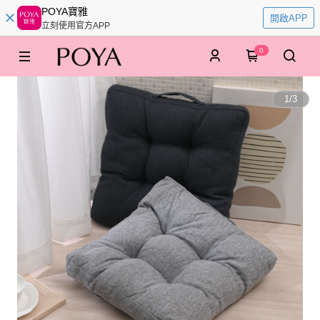
POYA寶雅
開啟APP
立刻使用官方APP
0
1
/
3