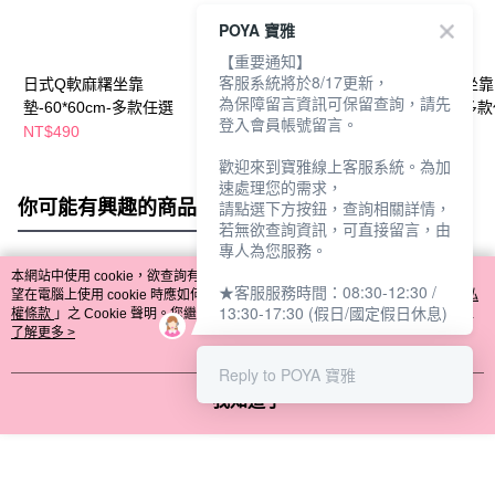
POYA 寶雅
【重要通知】
客服系統將於8/17更新，
日式Q軟麻糬坐靠
華夫格流蘇地
日式Q軟麻糬坐靠
為保障留言資訊可保留查詢，請先
墊-60*60cm-多款任選
墊-60*40cm-多款任選
墊-43*43cm-多
登入會員帳號留言。
NT$490
NT$199
NT$290
歡迎來到寶雅線上客服系統。為加
速處理您的需求，
你可能有興趣的商品
全站排行
請點選下方按鈕，查詢相關詳情，
若無欲查詢資訊，可直接留言，由
專人為您服務。
本網站中使用 cookie，欲查詢有關本網站使用 cookie 方式之詳情，及若您不希
★客服服務時間：08:30-12:30 /
熱門標籤
望在電腦上使用 cookie 時應如何變更電腦的 cookie 設定，請參閱本網站「
隱私
13:30-17:30 (假日/國定假日休息)
權條款
」之 Cookie 聲明。您繼續使用本網站即表示您同意本公司得按本網站使
用條款之 Cookie 聲明使用 cookie。
了解更多 >
Reply to POYA 寶雅
我知道了