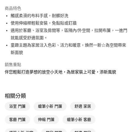
超商取貨付款
商品特色
LINE Pay
觸感柔滑的布料手感，耐髒好洗
使用伸縮桿輕鬆安裝，免黏貼或釘牆
Apple Pay
適用於客廳、浴室及房間等，區隔內/外空間，拉開布簾，一進門
街口支付
就能感受舒適氛圍。
童趣主題為家居注入色彩、活力和暖意，煥然一新☆為空間帶來
悠遊付
新面貌
Google Pay
銷售重點
AFTEE先享後付
伴您輕鬆打造夢想的放空小天地，為居家裝上可愛，添新風貌
相關說明
【關於「AFTEE先享後付」】
即享券
AFTEE先享後付是「在收到商品之後才付款」的支付方式。 讓您購物簡單
便利好安心！
相關分類
１．簡單：不需註冊會員、不需綁卡、不需儲值。
運送方式
２．便利：只要手機號碼，簡訊認證，即可結帳。
浴室 門簾
蠟筆小新 門簾
舒適 家居
３．安心：先確認商品／服務後，再付款。
全家取貨付款
每筆NT$65，滿NT$390(含以上)免運費
客廳 門簾
伸縮 門簾
蠟筆小新 客廳
【「AFTEE先享後付」結帳流程】
１．於結帳方式選擇「AFTEE先享後付」後，將跳轉至「AFTEE先享後付」
付款後全家取貨
結帳頁面，進行簡訊認證並確認金額後，即可完成結帳。