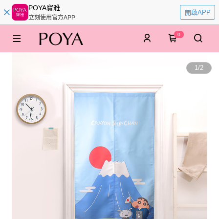
POYA寶雅
開啟APP
立刻使用官方APP
0
1
/
2