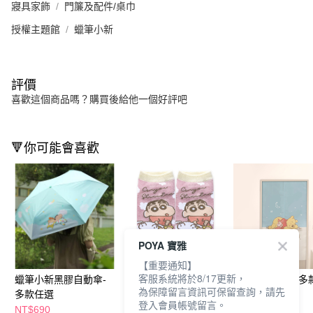
寢具家飾
門簾及配件/桌巾
授權主題館
蠟筆小新
評價
喜歡這個商品嗎？購買後給他一個好評吧
🔻你可能會喜歡
POYA 寶雅
【重要通知】
客服系統將於8/17更新，
蠟筆小新黑膠自動傘-
蠟筆小新直版襪-藕-多
迪士尼長門簾-多
為保障留言資訊可保留查詢，請先
多款任選
款任選
選
登入會員帳號留言。
NT$690
NT$59
NT$450