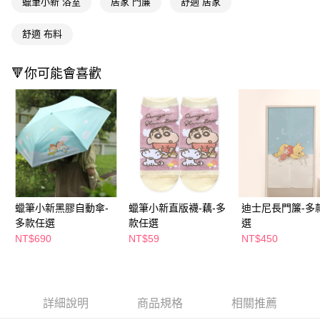
蠟筆小新 浴室
居家 門簾
舒適 居家
２．訂單成立數日內，您將收到繳費通知簡訊。
每筆NT$65，滿NT$390(含以上)免運費
３．收到繳費通知簡訊後14天內，點擊此簡訊中的連結，可透過四大超商／
舒適 布料
ATM／網路銀行／等多元方式進行付款，方視為交易完成。
萊爾富取貨付款
※ 請注意：結帳手續完成當下不需立刻繳費，但若您需要取消訂單，請聯絡
每筆NT$65，滿NT$490(含以上)免運費
購買商品的店家。未經商家同意取消之訂單仍視為有效，需透過AFTEE先享
🔻你可能會喜歡
後付繳納相關費用。
付款後萊爾富取貨
※ 交易是否成功請以「AFTEE先享後付 」之結帳頁面顯示為準，若有關於
是否繳費成功／繳費後需取消欲退款等相關疑問，請聯繫「AFTEE先享後付
每筆NT$65，滿NT$490(含以上)免運費
客戶支援中心」
https://netprotections.freshdesk.com/support/home
7-11取貨付款
【注意事項】
１．透過由恩沛科技股份有限公司提供之「AFTEE先享後付」服務完成之交
每筆NT$65，滿NT$490(含以上)免運費
易，需依本服務之必要範圍內提供個人資料，並將交易相關給付款項請求債
權轉讓予恩沛科技股份有限公司。
付款後7-11取貨
２．關於個人資料處理事宜，請瀏覽以下網址：
每筆NT$65，滿NT$490(含以上)免運費
https://aftee.tw/terms/#terms3
蠟筆小新黑膠自動傘-
蠟筆小新直版襪-藕-多
迪士尼長門簾-多
３．未成年的使用者請事先徵得法定代理人或監護人之同意方可使用
多款任選
款任選
選
宅配(本島)
「AFTEE先享後付」，若未經同意申辦者引起之損失，本公司不負相關責
NT$690
NT$59
NT$450
任。
每筆NT$100，滿NT$790(含以上)免運費
４．使用「AFTEE先享後付」時，將依據個別帳號之用戶狀況，依本公司即
時審查核予不同之上限額度；若仍有額度不足之情形，本公司將視審查結果
付款後寶雅門市自取(由倉庫統一出貨)
請求用戶進行身份認證。
每筆NT$80，滿NT$290(含以上)免運費
５．嚴禁一人註冊多個帳號或使用他人資訊註冊。若發現惡意使用之情形，
詳細說明
商品規格
相關推薦
恩沛科技股份有限公司將有權停止該用戶之使用額度並採取法律行動。