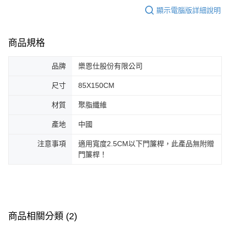
顯示電腦版詳細說明
商品規格
品牌
樂恩仕股份有限公司
尺寸
85X150CM
材質
聚脂纖維
產地
中國
注意事項
適用寬度2.5CM以下門簾桿，此產品無附贈
門簾桿！
商品相關分類 (2)