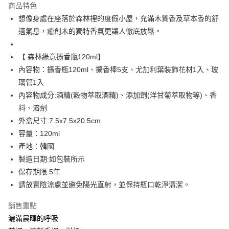
商品特色
Apple Pay
想像身處在座落於森林裡的度假小屋，充滿木質香及草本香的舒
適氣息，癒創木的獨特香氣更讓人徹底放鬆。
街口支付
悠遊付
【 森林綠意擴香瓶120ml】
內容物：擴香瓶120ml、擴香棒5支、尤加利葉裝飾花材1入、玻
Google Pay
璃管1入
AFTEE先享後付
內容物成分:酒精(榖物萃取酒精)、添加劑(洋甘菊萃取物等)、香
相關說明
料、溶劑
【關於「AFTEE先享後付」】
外盒尺寸:7.5x7.5x20.5cm
AFTEE先享後付是「在收到商品之後才付款」的支付方式。 讓您購物簡單
運送方式
容量：120ml
便利好安心！
１．簡單：不需註冊會員、不需綁卡、不需儲值。
宅配(廠商直送🚚)
產地：韓國
２．便利：只要手機號碼，簡訊認證，即可結帳。
製造日期:如包裝所示
每筆NT$100，滿NT$590(含以上)免運費
３．安心：先確認商品／服務後，再付款。
保存期限:5年
宅配(離島廠商直送🚚)
【「AFTEE先享後付」結帳流程】
請放置陰涼處並避免陽光直射，並保持瓶口乾淨清潔。
１．於結帳方式選擇「AFTEE先享後付」後，將跳轉至「AFTEE先享後付」
每筆NT$300
結帳頁面，進行簡訊認證並確認金額後，即可完成結帳。
銷售重點
２．訂單成立數日內，您將收到繳費通知簡訊。
３．收到繳費通知簡訊後14天內，點擊此簡訊中的連結，可透過四大超商／
灑滿晨暉的呼吸
ATM／網路銀行／等多元方式進行付款，方視為交易完成。