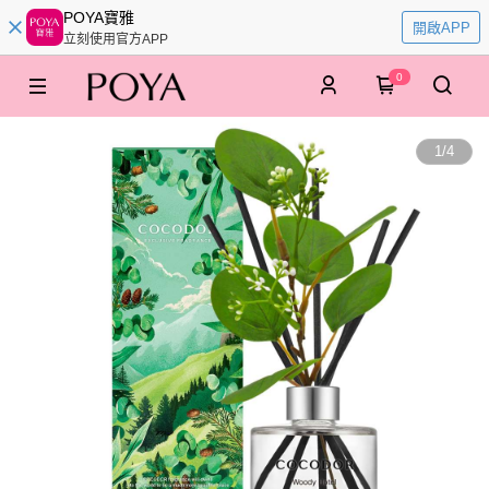
POYA寶雅
開啟APP
立刻使用官方APP
0
1
/
4