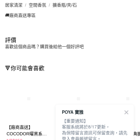
居家清潔
空間香氛
擴香瓶/夾/石
🚚廠商直送專區
評價
喜歡這個商品嗎？購買後給他一個好評吧
🔻你可能會喜歡
POYA 寶雅
【重要通知】
客服系統將於8/17更新，
【廠商直送】
【廠商直送】cocodor
【廠商直送】
為保障留言資訊可保留查詢，請先
COCODOR曜黑系列
WHITE LABEL擴香瓶
COCODOR經典
登入會員帳號留言。