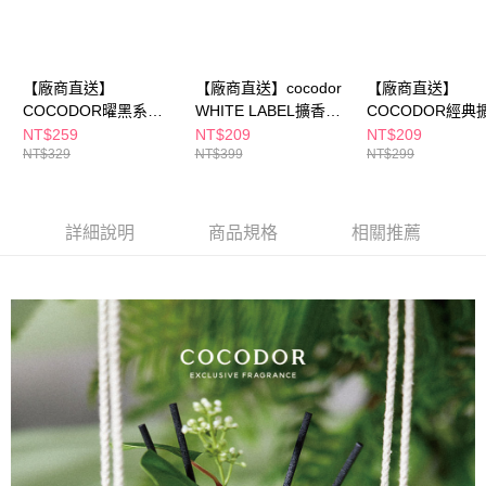
【廠商直送】
【廠商直送】cocodor
【廠商直送】
COCODOR曜黑系列
WHITE LABEL擴香瓶
COCODOR經典
擴香瓶160ml-綠洲之水
200ml 森林晨香
瓶200ml-多款任
NT$259
NT$209
NT$209
NT$329
NT$399
NT$299
詳細說明
商品規格
相關推薦