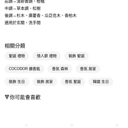
前調→清新香調、柑橘
※ 請注意：結帳手續完成當下不需立刻繳費，但若您需要取消訂單，請聯絡
中調→草本調、松樹
購買商品的店家。未經商家同意取消之訂單仍視為有效，需透過AFTEE先享
後付繳納相關費用。
後調→杉木、廣藿香、瓜亞克木、香柏木
※ 交易是否成功請以「AFTEE先享後付 」之結帳頁面顯示為準，若有關於
適用於玄關、洗手間
是否繳費成功／繳費後需取消欲退款等相關疑問，請聯繫「AFTEE先享後付
客戶支援中心」
https://netprotections.freshdesk.com/support/home
【注意事項】
１．透過由恩沛科技股份有限公司提供之「AFTEE先享後付」服務完成之交
相關分類
易，需依本服務之必要範圍內提供個人資料，並將交易相關給付款項請求債
權轉讓予恩沛科技股份有限公司。
聖誕 禮物
情人節 禮物
裝飾 聖誕
２．關於個人資料處理事宜，請瀏覽以下網址：
https://aftee.tw/terms/#terms3
COCODOR 擴香瓶
香氛 森林
香氛 居家
３．未成年的使用者請事先徵得法定代理人或監護人之同意方可使用
「AFTEE先享後付」，若未經同意申辦者引起之損失，本公司不負相關責
任。
裝飾 生日
裝飾 居家
香氛 聖誕
韓國 生日
４．使用「AFTEE先享後付」時，將依據個別帳號之用戶狀況，依本公司即
時審查核予不同之上限額度；若仍有額度不足之情形，本公司將視審查結果
請求用戶進行身份認證。
🔻你可能會喜歡
５．嚴禁一人註冊多個帳號或使用他人資訊註冊。若發現惡意使用之情形，
恩沛科技股份有限公司將有權停止該用戶之使用額度並採取法律行動。