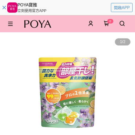
POYA寶雅
開啟APP
立刻使用官方APP
0
1
/
2