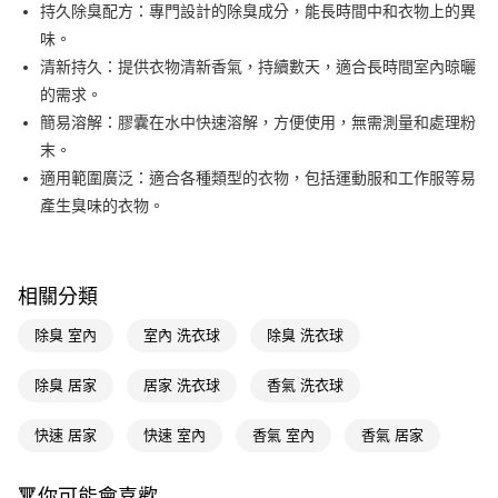
LINE Pay
持久除臭配方：專門設計的除臭成分，能長時間中和衣物上的異
味。
Apple Pay
清新持久：提供衣物清新香氣，持續數天，適合長時間室內晾曬
街口支付
的需求。
簡易溶解：膠囊在水中快速溶解，方便使用，無需測量和處理粉
悠遊付
末。
Google Pay
適用範圍廣泛：適合各種類型的衣物，包括運動服和工作服等易
產生臭味的衣物。
AFTEE先享後付
相關說明
【關於「AFTEE先享後付」】
即享券
AFTEE先享後付是「在收到商品之後才付款」的支付方式。 讓您購物簡單
相關分類
便利好安心！
１．簡單：不需註冊會員、不需綁卡、不需儲值。
運送方式
除臭 室內
室內 洗衣球
除臭 洗衣球
２．便利：只要手機號碼，簡訊認證，即可結帳。
３．安心：先確認商品／服務後，再付款。
全家取貨付款
除臭 居家
居家 洗衣球
香氣 洗衣球
每筆NT$65，滿NT$390(含以上)免運費
【「AFTEE先享後付」結帳流程】
１．於結帳方式選擇「AFTEE先享後付」後，將跳轉至「AFTEE先享後付」
快速 居家
快速 室內
香氣 室內
香氣 居家
付款後全家取貨
結帳頁面，進行簡訊認證並確認金額後，即可完成結帳。
２．訂單成立數日內，您將收到繳費通知簡訊。
每筆NT$65，滿NT$390(含以上)免運費
３．收到繳費通知簡訊後14天內，點擊此簡訊中的連結，可透過四大超商／
🔻你可能會喜歡