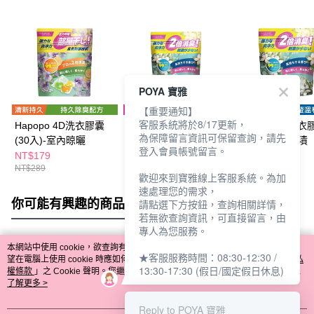
POYA 寶雅
【重要通知】
客服系統將於8/17更新，
Hapopo 4D洗衣膠囊
Hapopo 4D洗衣膠囊
Hapopo 4D洗衣
為保障留言資訊可保留查詢，請先
(30入)-室內晾曬
(10入)-強效去漬
(30入)-強效去漬
登入會員帳號留言。
NT$179
NT$69
NT$179
NT$289
NT$99
NT$289
歡迎來到寶雅線上客服系統。為加
速處理您的需求，
你可能有興趣的商品
全站排行
請點選下方按鈕，查詢相關詳情，
若無欲查詢資訊，可直接留言，由
專人為您服務。
本網站中使用 cookie，欲查詢有關本網站使用 cookie 方式之詳情，及若您不希
★客服服務時間：08:30-12:30 /
熱門標籤
望在電腦上使用 cookie 時應如何變更電腦的 cookie 設定，請參閱本網站「
隱私
13:30-17:30 (假日/國定假日休息)
權條款
」之 Cookie 聲明。您繼續使用本網站即表示您同意本公司得按本網站使
用條款之 Cookie 聲明使用 cookie。
了解更多 >
Reply to POYA 寶雅