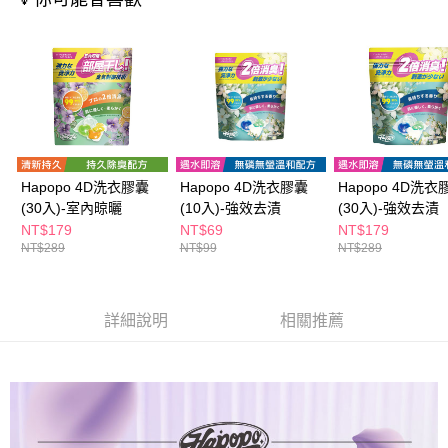
ATM／網路銀行／等多元方式進行付款，方視為交易完成。
萊爾富取貨付款
※ 請注意：結帳手續完成當下不需立刻繳費，但若您需要取消訂單，請聯絡
每筆NT$65，滿NT$490(含以上)免運費
購買商品的店家。未經商家同意取消之訂單仍視為有效，需透過AFTEE先享
後付繳納相關費用。
付款後萊爾富取貨
※ 交易是否成功請以「AFTEE先享後付 」之結帳頁面顯示為準，若有關於
是否繳費成功／繳費後需取消欲退款等相關疑問，請聯繫「AFTEE先享後付
每筆NT$65，滿NT$490(含以上)免運費
客戶支援中心」
https://netprotections.freshdesk.com/support/home
7-11取貨付款
【注意事項】
１．透過由恩沛科技股份有限公司提供之「AFTEE先享後付」服務完成之交
每筆NT$65，滿NT$490(含以上)免運費
易，需依本服務之必要範圍內提供個人資料，並將交易相關給付款項請求債
Hapopo 4D洗衣膠囊
Hapopo 4D洗衣膠囊
Hapopo 4D洗衣
權轉讓予恩沛科技股份有限公司。
付款後7-11取貨
(30入)-室內晾曬
(10入)-強效去漬
(30入)-強效去漬
２．關於個人資料處理事宜，請瀏覽以下網址：
NT$179
NT$69
NT$179
每筆NT$65，滿NT$490(含以上)免運費
https://aftee.tw/terms/#terms3
NT$289
NT$99
NT$289
３．未成年的使用者請事先徵得法定代理人或監護人之同意方可使用
宅配(本島)
「AFTEE先享後付」，若未經同意申辦者引起之損失，本公司不負相關責
任。
每筆NT$100，滿NT$790(含以上)免運費
４．使用「AFTEE先享後付」時，將依據個別帳號之用戶狀況，依本公司即
詳細說明
相關推薦
時審查核予不同之上限額度；若仍有額度不足之情形，本公司將視審查結果
付款後寶雅門市自取(由倉庫統一出貨)
請求用戶進行身份認證。
每筆NT$80，滿NT$290(含以上)免運費
５．嚴禁一人註冊多個帳號或使用他人資訊註冊。若發現惡意使用之情形，
恩沛科技股份有限公司將有權停止該用戶之使用額度並採取法律行動。