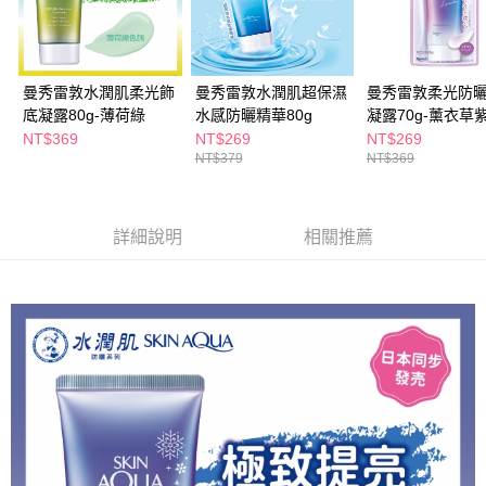
曼秀雷敦水潤肌柔光飾
曼秀雷敦水潤肌超保濕
曼秀雷敦柔光防
底凝露80g-薄荷綠
水感防曬精華80g
凝露70g-薰衣草
NT$369
NT$269
NT$269
NT$379
NT$369
詳細說明
相關推薦