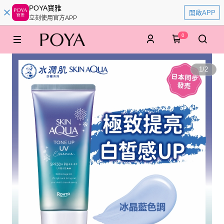
POYA寶雅
開啟APP
立刻使用官方APP
0
1
/
2