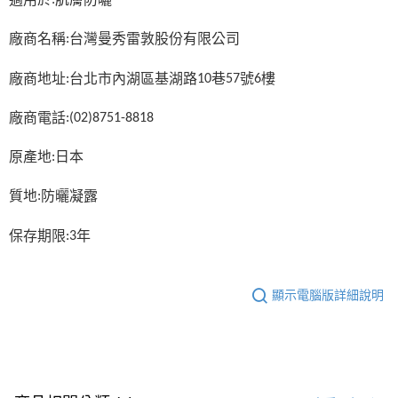
:
廠商名稱
台灣曼秀雷敦股份有限公司
:
廠商地址
台北市內湖區基湖路
巷
號
樓
:
10
57
6
廠商電話
:(02)8751-8818
原產地
日本
:
質地
防曬凝露
:
保存期限
年
:3
顯示電腦版詳細說明