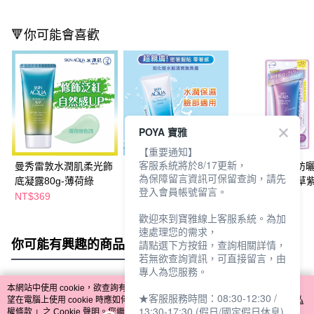
🔻你可能會喜歡
POYA 寶雅
【重要通知】
客服系統將於8/17更新，
曼秀雷敦水潤肌柔光飾
曼秀雷敦水潤肌超保濕
曼秀雷敦柔光防
為保障留言資訊可保留查詢，請先
底凝露80g-薄荷綠
水感防曬精華80g
凝露70g-薰衣草
登入會員帳號留言。
NT$369
NT$269
NT$269
NT$379
NT$369
歡迎來到寶雅線上客服系統。為加
速處理您的需求，
你可能有興趣的商品
全站排行
請點選下方按鈕，查詢相關詳情，
若無欲查詢資訊，可直接留言，由
專人為您服務。
本網站中使用 cookie，欲查詢有關本網站使用 cookie 方式之詳情，及若您不希
★客服服務時間：08:30-12:30 /
熱門標籤
望在電腦上使用 cookie 時應如何變更電腦的 cookie 設定，請參閱本網站「
隱私
13:30-17:30 (假日/國定假日休息)
權條款
」之 Cookie 聲明。您繼續使用本網站即表示您同意本公司得按本網站使