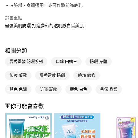
３．收到繳費通知簡訊後14天內，點擊此簡訊中的連結，可透過四大超商／
●臉部、身體適用，亦可作妝前飾底乳
ATM／網路銀行／等多元方式進行付款，方視為交易完成。
萊爾富取貨付款
※ 請注意：結帳手續完成當下不需立刻繳費，但若您需要取消訂單，請聯絡
銷售重點
每筆NT$65，滿NT$490(含以上)免運費
購買商品的店家。未經商家同意取消之訂單仍視為有效，需透過AFTEE先享
後付繳納相關費用。
最強美肌防曬 打造夢幻的透明感白皙美肌！
付款後萊爾富取貨
※ 交易是否成功請以「AFTEE先享後付 」之結帳頁面顯示為準，若有關於
是否繳費成功／繳費後需取消欲退款等相關疑問，請聯繫「AFTEE先享後付
每筆NT$65，滿NT$490(含以上)免運費
客戶支援中心」
https://netprotections.freshdesk.com/support/home
7-11取貨付款
相關分類
【注意事項】
１．透過由恩沛科技股份有限公司提供之「AFTEE先享後付」服務完成之交
每筆NT$65，滿NT$490(含以上)免運費
曼秀雷敦 防曬系列
口碑 回購王
防曬 身體
易，需依本服務之必要範圍內提供個人資料，並將交易相關給付款項請求債
權轉讓予恩沛科技股份有限公司。
付款後7-11取貨
２．關於個人資料處理事宜，請瀏覽以下網址：
卸妝 凝露
曼秀雷敦 防曬
臉部 線條
每筆NT$65，滿NT$490(含以上)免運費
https://aftee.tw/terms/#terms3
３．未成年的使用者請事先徵得法定代理人或監護人之同意方可使用
宅配(本島)
藍色 色調
防曬 凝露
藍色 白色
香氛 身體
「AFTEE先享後付」，若未經同意申辦者引起之損失，本公司不負相關責
任。
每筆NT$100，滿NT$790(含以上)免運費
４．使用「AFTEE先享後付」時，將依據個別帳號之用戶狀況，依本公司即
🔻你可能會喜歡
時審查核予不同之上限額度；若仍有額度不足之情形，本公司將視審查結果
付款後寶雅門市自取(由倉庫統一出貨)
請求用戶進行身份認證。
每筆NT$80，滿NT$290(含以上)免運費
５．嚴禁一人註冊多個帳號或使用他人資訊註冊。若發現惡意使用之情形，
恩沛科技股份有限公司將有權停止該用戶之使用額度並採取法律行動。