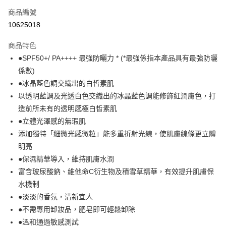
商品編號
LINE Pay
10625018
Apple Pay
商品特色
街口支付
●SPF50+/ PA++++ 最強防曬力 * (*最強係指本產品具有最強防曬
悠遊付
係數)
●冰晶藍色調交織出的白皙素肌
Google Pay
以透明藍調及光透白色交織出的冰晶藍色調能修飾紅潤膚色，打
AFTEE先享後付
造前所未有的透明感極白皙素肌
相關說明
●立體光澤感的無瑕肌
【關於「AFTEE先享後付」】
添加獨特「細微光感微粒」能多重折射光線，使肌膚線條更立體
即享券
AFTEE先享後付是「在收到商品之後才付款」的支付方式。 讓您購物簡單
明亮
便利好安心！
１．簡單：不需註冊會員、不需綁卡、不需儲值。
●保濕精華導入，維持肌膚水潤
運送方式
２．便利：只要手機號碼，簡訊認證，即可結帳。
富含玻尿酸鈉、維他命C衍生物及積雪草精華，有效提升肌膚保
３．安心：先確認商品／服務後，再付款。
全家取貨付款
水機制
每筆NT$65，滿NT$390(含以上)免運費
【「AFTEE先享後付」結帳流程】
●淡淡的香氛，清新宜人
１．於結帳方式選擇「AFTEE先享後付」後，將跳轉至「AFTEE先享後付」
●不需專用卸妝品，肥皂即可輕鬆卸除
付款後全家取貨
結帳頁面，進行簡訊認證並確認金額後，即可完成結帳。
２．訂單成立數日內，您將收到繳費通知簡訊。
●溫和通過敏感測試
每筆NT$65，滿NT$390(含以上)免運費