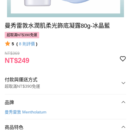
曼秀雷敦水潤肌柔光飾底凝露80g-冰晶藍
超取滿NT$390免運
5
(
8
則評價
)
NT$369
NT$249
付款與運送方式
超取滿NT$390免運
付款方式
品牌
POYA支付
曼秀雷敦 Mentholatum
信用卡一次付款
商品特色
超商取貨付款