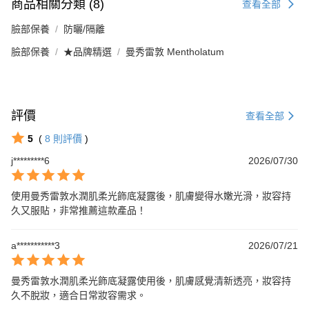
商品相關分類 (8)
查看全部
臉部保養
防曬/隔離
臉部保養
★品牌精選
曼秀雷敦 Mentholatum
評價
查看全部
5
(
8
則評價
)
j*********6
2026/07/30
使用曼秀雷敦水潤肌柔光飾底凝露後，肌膚變得水嫩光滑，妝容持
久又服貼，非常推薦這款產品！
a***********3
2026/07/21
曼秀雷敦水潤肌柔光飾底凝露使用後，肌膚感覺清新透亮，妝容持
久不脫妝，適合日常妝容需求。