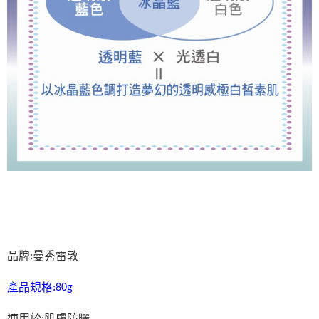
品牌
曼秀雷敦
:
產品規格
:80g
適用於
肌膚防曬