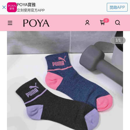
POYA寶雅
開啟APP
立刻使用官方APP
0
1
/
1