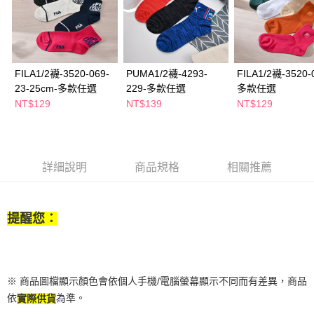
２．訂單成立數日內，您將收到繳費通知簡訊。
每筆NT$65，滿NT$390(含以上)免運費
３．收到繳費通知簡訊後14天內，點擊此簡訊中的連結，可透過四大超商／
ATM／網路銀行／等多元方式進行付款，方視為交易完成。
萊爾富取貨付款
※ 請注意：結帳手續完成當下不需立刻繳費，但若您需要取消訂單，請聯絡
每筆NT$65，滿NT$490(含以上)免運費
購買商品的店家。未經商家同意取消之訂單仍視為有效，需透過AFTEE先享
後付繳納相關費用。
FILA1/2襪-3520-069-
PUMA1/2襪-4293-
FILA1/2襪-3520-
付款後萊爾富取貨
※ 交易是否成功請以「AFTEE先享後付 」之結帳頁面顯示為準，若有關於
23-25cm-多款任選
229-多款任選
多款任選
是否繳費成功／繳費後需取消欲退款等相關疑問，請聯繫「AFTEE先享後付
NT$129
NT$139
NT$129
每筆NT$65，滿NT$490(含以上)免運費
客戶支援中心」
https://netprotections.freshdesk.com/support/home
7-11取貨付款
【注意事項】
１．透過由恩沛科技股份有限公司提供之「AFTEE先享後付」服務完成之交
每筆NT$65，滿NT$490(含以上)免運費
易，需依本服務之必要範圍內提供個人資料，並將交易相關給付款項請求債
詳細說明
商品規格
相關推薦
權轉讓予恩沛科技股份有限公司。
付款後7-11取貨
２．關於個人資料處理事宜，請瀏覽以下網址：
每筆NT$65，滿NT$490(含以上)免運費
https://aftee.tw/terms/#terms3
３．未成年的使用者請事先徵得法定代理人或監護人之同意方可使用
提醒您：
宅配(本島)
「AFTEE先享後付」，若未經同意申辦者引起之損失，本公司不負相關責
任。
每筆NT$100，滿NT$790(含以上)免運費
４．使用「AFTEE先享後付」時，將依據個別帳號之用戶狀況，依本公司即
時審查核予不同之上限額度；若仍有額度不足之情形，本公司將視審查結果
付款後寶雅門市自取(由倉庫統一出貨)
請求用戶進行身份認證。
※ 商品圖檔顯示顏色會依個人手機/電腦螢幕顯示不同而有差異，商品
每筆NT$80，滿NT$290(含以上)免運費
５．嚴禁一人註冊多個帳號或使用他人資訊註冊。若發現惡意使用之情形，
依
為準。
實際供貨
恩沛科技股份有限公司將有權停止該用戶之使用額度並採取法律行動。