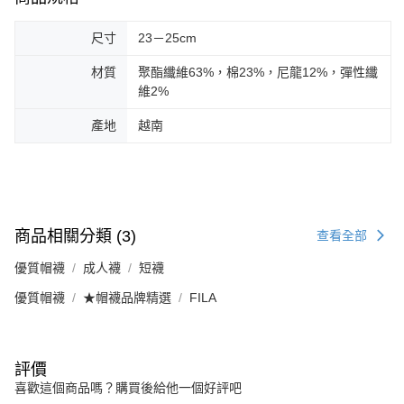
尺寸
23－25cm
材質
聚酯纖維63%，棉23%，尼龍12%，彈性纖
維2%
產地
越南
商品相關分類 (3)
查看全部
優質帽襪
成人襪
短襪
優質帽襪
★帽襪品牌精選
FILA
評價
喜歡這個商品嗎？購買後給他一個好評吧