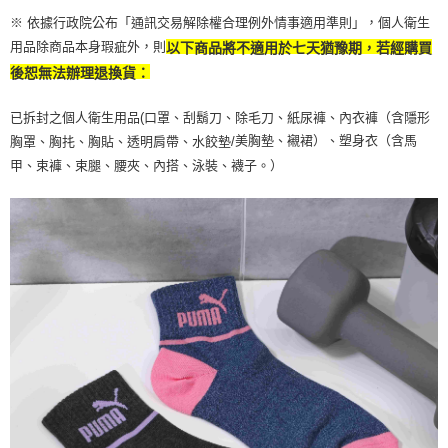
※ 依據行政院公布「通訊交易解除權合理例外情事適用準則」，個人衛生
用品除商品本身瑕疵外，則
以下商品將不適用於七天猶豫期，若經購買
後恕無法辦理退換貨：
已拆封之個人衛生用品(口罩、刮鬍刀、除毛刀、紙尿褲、內衣褲（含隱形
美胸墊、襯裙）、塑身衣（含馬
胸罩、胸扥、胸貼、透明肩帶、水餃墊/
甲、束褲、束腿、腰夾、內搭、泳裝、襪子。）