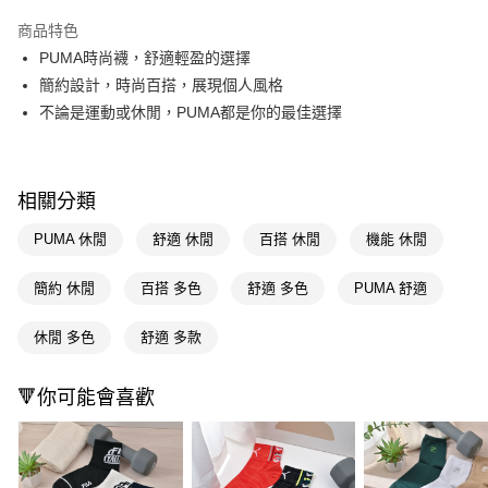
超商取貨付款
商品特色
LINE Pay
PUMA時尚襪，舒適輕盈的選擇
簡約設計，時尚百搭，展現個人風格
Apple Pay
不論是運動或休閒，PUMA都是你的最佳選擇
街口支付
悠遊付
相關分類
Google Pay
PUMA 休閒
舒適 休閒
百搭 休閒
機能 休閒
AFTEE先享後付
相關說明
簡約 休閒
百搭 多色
舒適 多色
PUMA 舒適
【關於「AFTEE先享後付」】
即享券
AFTEE先享後付是「在收到商品之後才付款」的支付方式。 讓您購物簡單
休閒 多色
舒適 多款
便利好安心！
１．簡單：不需註冊會員、不需綁卡、不需儲值。
運送方式
２．便利：只要手機號碼，簡訊認證，即可結帳。
🔻你可能會喜歡
３．安心：先確認商品／服務後，再付款。
全家取貨付款
每筆NT$65，滿NT$390(含以上)免運費
【「AFTEE先享後付」結帳流程】
１．於結帳方式選擇「AFTEE先享後付」後，將跳轉至「AFTEE先享後付」
付款後全家取貨
結帳頁面，進行簡訊認證並確認金額後，即可完成結帳。