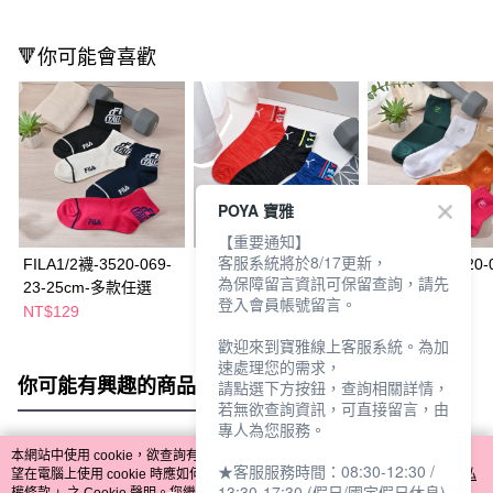
🔻你可能會喜歡
POYA 寶雅
【重要通知】
客服系統將於8/17更新，
FILA1/2襪-3520-069-
PUMA1/2襪-4293-
FILA1/2襪-3520-
為保障留言資訊可保留查詢，請先
23-25cm-多款任選
229-多款任選
多款任選
登入會員帳號留言。
NT$129
NT$139
NT$129
歡迎來到寶雅線上客服系統。為加
速處理您的需求，
你可能有興趣的商品
全站排行
請點選下方按鈕，查詢相關詳情，
若無欲查詢資訊，可直接留言，由
專人為您服務。
本網站中使用 cookie，欲查詢有關本網站使用 cookie 方式之詳情，及若您不希
★客服服務時間：08:30-12:30 /
熱門標籤
望在電腦上使用 cookie 時應如何變更電腦的 cookie 設定，請參閱本網站「
隱私
13:30-17:30 (假日/國定假日休息)