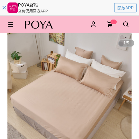
POYA寶雅
開啟APP
立刻使用官方APP
0
1
/
5