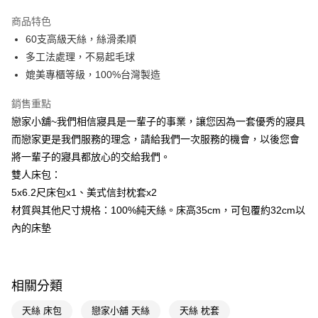
LINE Pay
商品特色
Apple Pay
60支高級天絲，絲滑柔順
多工法處理，不易起毛球
街口支付
媲美專櫃等級，100%台灣製造
悠遊付
銷售重點
Google Pay
戀家小舖~我們相信寢具是一輩子的事業，讓您因為一套優秀的寢具
而戀家更是我們服務的理念，請給我們一次服務的機會，以後您會
AFTEE先享後付
將一輩子的寢具都放心的交給我們。
相關說明
雙人床包：
【關於「AFTEE先享後付」】
AFTEE先享後付是「在收到商品之後才付款」的支付方式。 讓您購物簡單
5x6.2尺床包x1、美式信封枕套x2
運送方式
便利好安心！
材質與其他尺寸規格：100%純天絲。床高35cm，可包覆約32cm以
１．簡單：不需註冊會員、不需綁卡、不需儲值。
宅配(廠商直送🚚)
２．便利：只要手機號碼，簡訊認證，即可結帳。
內的床墊
每筆NT$100，滿NT$590(含以上)免運費
３．安心：先確認商品／服務後，再付款。
宅配(離島廠商直送🚚)
【「AFTEE先享後付」結帳流程】
１．於結帳方式選擇「AFTEE先享後付」後，將跳轉至「AFTEE先享後付」
每筆NT$300
相關分類
結帳頁面，進行簡訊認證並確認金額後，即可完成結帳。
２．訂單成立數日內，您將收到繳費通知簡訊。
天絲 床包
戀家小舖 天絲
天絲 枕套
３．收到繳費通知簡訊後14天內，點擊此簡訊中的連結，可透過四大超商／