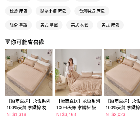
ATM／網路銀行／等多元方式進行付款，方視為交易完成。
※ 請注意：結帳手續完成當下不需立刻繳費，但若您需要取消訂單，請聯絡
枕套 床包
戀家小舖 床包
台灣製造 床包
購買商品的店家。未經商家同意取消之訂單仍視為有效，需透過AFTEE先享
後付繳納相關費用。
絲滑 拿鐵
美式 拿鐵
美式 枕套
美式 床包
※ 交易是否成功請以「AFTEE先享後付 」之結帳頁面顯示為準，若有關於
是否繳費成功／繳費後需取消欲退款等相關疑問，請聯繫「AFTEE先享後付
客戶支援中心」
https://netprotections.freshdesk.com/support/home
🔻你可能會喜歡
【注意事項】
１．透過由恩沛科技股份有限公司提供之「AFTEE先享後付」服務完成之交
易，需依本服務之必要範圍內提供個人資料，並將交易相關給付款項請求債
權轉讓予恩沛科技股份有限公司。
２．關於個人資料處理事宜，請瀏覽以下網址：
https://aftee.tw/terms/#terms3
３．未成年的使用者請事先徵得法定代理人或監護人之同意方可使用
「AFTEE先享後付」，若未經同意申辦者引起之損失，本公司不負相關責
任。
４．使用「AFTEE先享後付」時，將依據個別帳號之用戶狀況，依本公司即
【廠商直送】永恆系列
【廠商直送】永恆系列
【廠商直送】永
時審查核予不同之上限額度；若仍有額度不足之情形，本公司將視審查結果
100%天絲 拿鐵棕 枕套
100%天絲 拿鐵棕 被套
100%天絲 拿鐵棕
請求用戶進行身份認證。
床包組-單人
床包組-雙人
床包組-特大
NT$1,318
NT$3,468
NT$2,023
５．嚴禁一人註冊多個帳號或使用他人資訊註冊。若發現惡意使用之情形，
恩沛科技股份有限公司將有權停止該用戶之使用額度並採取法律行動。