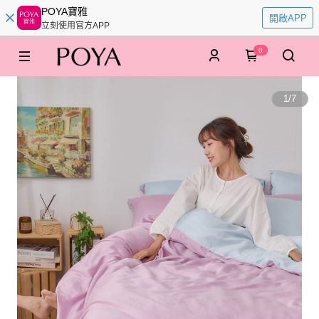
POYA寶雅
開啟APP
立刻使用官方APP
0
1
/
7