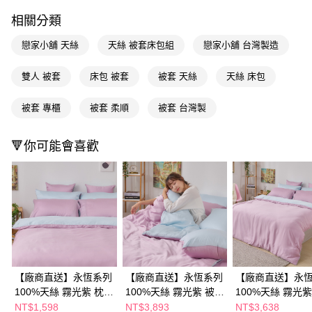
ATM／網路銀行／等多元方式進行付款，方視為交易完成。
相關分類
※ 請注意：結帳手續完成當下不需立刻繳費，但若您需要取消訂單，請聯絡
購買商品的店家。未經商家同意取消之訂單仍視為有效，需透過AFTEE先享
戀家小舖 天絲
天絲 被套床包組
戀家小舖 台灣製造
後付繳納相關費用。
※ 交易是否成功請以「AFTEE先享後付 」之結帳頁面顯示為準，若有關於
是否繳費成功／繳費後需取消欲退款等相關疑問，請聯繫「AFTEE先享後付
雙人 被套
床包 被套
被套 天絲
天絲 床包
客戶支援中心」
https://netprotections.freshdesk.com/support/home
被套 專櫃
被套 柔順
被套 台灣製
【注意事項】
１．透過由恩沛科技股份有限公司提供之「AFTEE先享後付」服務完成之交
易，需依本服務之必要範圍內提供個人資料，並將交易相關給付款項請求債
🔻你可能會喜歡
權轉讓予恩沛科技股份有限公司。
２．關於個人資料處理事宜，請瀏覽以下網址：
https://aftee.tw/terms/#terms3
３．未成年的使用者請事先徵得法定代理人或監護人之同意方可使用
「AFTEE先享後付」，若未經同意申辦者引起之損失，本公司不負相關責
任。
４．使用「AFTEE先享後付」時，將依據個別帳號之用戶狀況，依本公司即
時審查核予不同之上限額度；若仍有額度不足之情形，本公司將視審查結果
請求用戶進行身份認證。
５．嚴禁一人註冊多個帳號或使用他人資訊註冊。若發現惡意使用之情形，
恩沛科技股份有限公司將有權停止該用戶之使用額度並採取法律行動。
【廠商直送】永恆系列
【廠商直送】永恆系列
【廠商直送】永
100%天絲 霧光紫 枕套
100%天絲 霧光紫 被套
100%天絲 霧光紫
床包組-雙人
床包組-特大
床包組-加大
NT$1,598
NT$3,893
NT$3,638