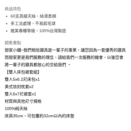
LINE Pay
商品特色
Apple Pay
60支高級天絲，絲滑柔順
多工法處理，不易起毛球
街口支付
媲美專櫃等級，100%台灣製造
悠遊付
銷售重點
Google Pay
戀家小舖~我們相信寢具是一輩子的事業，讓您因為一套優秀的寢具
而戀家更是我們服務的理念，請給我們一次服務的機會，以後您會
AFTEE先享後付
將一輩子的寢具都放心的交給我們 。
相關說明
【雙人床包被套組】
【關於「AFTEE先享後付」】
AFTEE先享後付是「在收到商品之後才付款」的支付方式。 讓您購物簡單
雙人5x6.2尺床包x1
運送方式
便利好安心！
美式信封枕套x2
１．簡單：不需註冊會員、不需綁卡、不需儲值。
宅配(廠商直送🚚)
２．便利：只要手機號碼，簡訊認證，即可結帳。
雙人6x7尺被套x1
每筆NT$100，滿NT$590(含以上)免運費
３．安心：先確認商品／服務後，再付款。
材質與其他尺寸規格
宅配(離島廠商直送🚚)
100%純天絲
【「AFTEE先享後付」結帳流程】
１．於結帳方式選擇「AFTEE先享後付」後，將跳轉至「AFTEE先享後付」
每筆NT$300
床高35cm，可包覆約32cm以內的床墊
結帳頁面，進行簡訊認證並確認金額後，即可完成結帳。
２．訂單成立數日內，您將收到繳費通知簡訊。
３．收到繳費通知簡訊後14天內，點擊此簡訊中的連結，可透過四大超商／