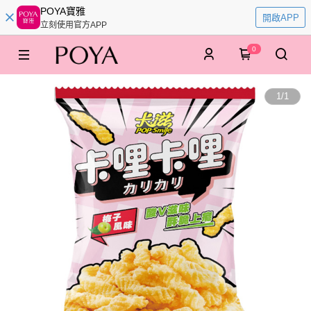
POYA寶雅
開啟APP
立刻使用官方APP
0
1
/
1