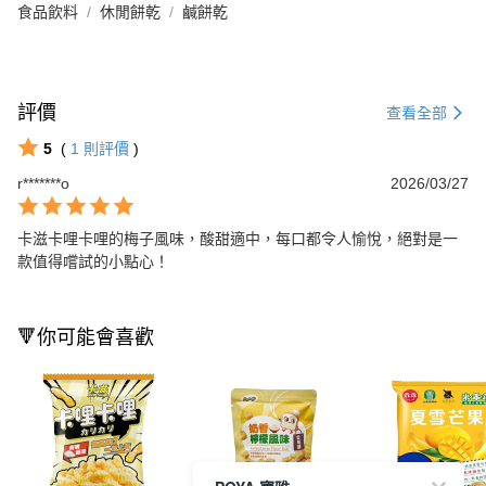
食品飲料
休閒餅乾
鹹餅乾
評價
查看全部
5
(
1
則評價
)
r*******o
2026/03/27
卡滋卡哩卡哩的梅子風味，酸甜適中，每口都令人愉悅，絕對是一
款值得嚐試的小點心！
🔻你可能會喜歡