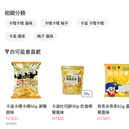
LINE Pay
相關分類
Apple Pay
卡哩卡哩 風味
卡哩卡哩 梅子
卡滋 卡哩卡哩
街口支付
卡滋 風味
梅子 風味
悠遊付
Google Pay
🔻你可能會喜歡
AFTEE先享後付
相關說明
【關於「AFTEE先享後付」】
即享券
AFTEE先享後付是「在收到商品之後才付款」的支付方式。 讓您購物簡單
便利好安心！
１．簡單：不需註冊會員、不需綁卡、不需儲值。
運送方式
２．便利：只要手機號碼，簡訊認證，即可結帳。
３．安心：先確認商品／服務後，再付款。
全家取貨付款
卡滋卡哩卡哩50g-涮嘴
卡滋吐司餅30g-奶香檸
乖乖米乖乖52g-
每筆NT$65，滿NT$390(含以上)免運費
【「AFTEE先享後付」結帳流程】
甜味
檬風味
果風味
１．於結帳方式選擇「AFTEE先享後付」後，將跳轉至「AFTEE先享後付」
NT$31
NT$45
NT$59
付款後全家取貨
結帳頁面，進行簡訊認證並確認金額後，即可完成結帳。
NT$35
２．訂單成立數日內，您將收到繳費通知簡訊。
每筆NT$65，滿NT$390(含以上)免運費