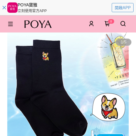
POYA寶雅
開啟APP
立刻使用官方APP
0
1
/
5