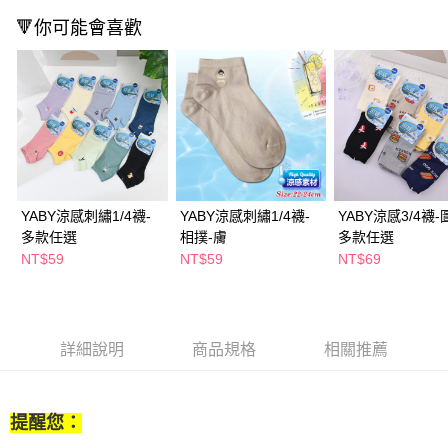
付款後全家取貨
結帳頁面，進行簡訊認證並確認金額後，即可完成結帳。
🔻你可能會喜歡
２．訂單成立數日內，您將收到繳費通知簡訊。
每筆NT$65，滿NT$390(含以上)免運費
３．收到繳費通知簡訊後14天內，點擊此簡訊中的連結，可透過四大超商／
ATM／網路銀行／等多元方式進行付款，方視為交易完成。
萊爾富取貨付款
※ 請注意：結帳手續完成當下不需立刻繳費，但若您需要取消訂單，請聯絡
每筆NT$65，滿NT$490(含以上)免運費
購買商品的店家。未經商家同意取消之訂單仍視為有效，需透過AFTEE先享
後付繳納相關費用。
付款後萊爾富取貨
※ 交易是否成功請以「AFTEE先享後付 」之結帳頁面顯示為準，若有關於
是否繳費成功／繳費後需取消欲退款等相關疑問，請聯繫「AFTEE先享後付
每筆NT$65，滿NT$490(含以上)免運費
客戶支援中心」
https://netprotections.freshdesk.com/support/home
7-11取貨付款
【注意事項】
YABY涼感刺繡1/4襪-
YABY涼感刺繡1/4襪-
YABY涼感3/4襪-
１．透過由恩沛科技股份有限公司提供之「AFTEE先享後付」服務完成之交
每筆NT$65，滿NT$490(含以上)免運費
多款任選
相撲-膚
多款任選
易，需依本服務之必要範圍內提供個人資料，並將交易相關給付款項請求債
NT$59
NT$59
NT$69
權轉讓予恩沛科技股份有限公司。
付款後7-11取貨
２．關於個人資料處理事宜，請瀏覽以下網址：
每筆NT$65，滿NT$490(含以上)免運費
https://aftee.tw/terms/#terms3
３．未成年的使用者請事先徵得法定代理人或監護人之同意方可使用
宅配(本島)
「AFTEE先享後付」，若未經同意申辦者引起之損失，本公司不負相關責
詳細說明
商品規格
相關推薦
任。
每筆NT$100，滿NT$790(含以上)免運費
４．使用「AFTEE先享後付」時，將依據個別帳號之用戶狀況，依本公司即
時審查核予不同之上限額度；若仍有額度不足之情形，本公司將視審查結果
付款後寶雅門市自取(由倉庫統一出貨)
請求用戶進行身份認證。
提醒您：
每筆NT$80，滿NT$290(含以上)免運費
５．嚴禁一人註冊多個帳號或使用他人資訊註冊。若發現惡意使用之情形，
恩沛科技股份有限公司將有權停止該用戶之使用額度並採取法律行動。