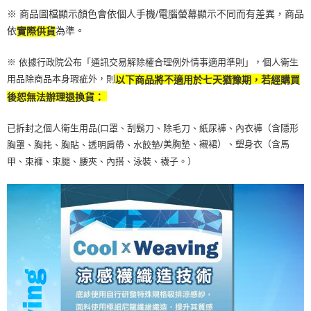
※ 商品圖檔顯示顏色會依個人手機/電腦螢幕顯示不同而有差異，商品
依
為準。
實際供貨
※ 依據行政院公布「通訊交易解除權合理例外情事適用準則」，個人衛生
用品除商品本身瑕疵外，則
以下商品將不適用於七天猶豫期，若經購買
後恕無法辦理退換貨：
已拆封之個人衛生用品(口罩、刮鬍刀、除毛刀、紙尿褲、內衣褲（含隱形
美胸墊、襯裙）、塑身衣（含馬
胸罩、胸扥、胸貼、透明肩帶、水餃墊/
甲、束褲、束腿、腰夾、內搭、泳裝、襪子。）