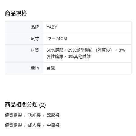
商品規格
品牌
YABY
尺寸
22－24CM
材質
60%尼龍、29%聚酯纖維（涼感紗）、8%
彈性纖維、3%其他纖維
產地
台灣
商品相關分類 (2)
優質帽襪
功能襪
涼感襪
優質帽襪
成人襪
中筒襪