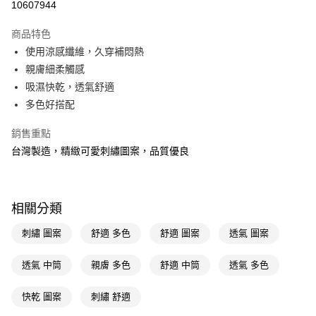
10607944
超商取貨付款
商品特色
LINE Pay
使用涼感纖維，久穿補悶熱
親膚細柔觸感
Apple Pay
吸濕快乾，透氣舒適
街口支付
多色好搭配
悠遊付
銷售重點
台灣製造，精緻可愛刺繡圖案，品質優良
Google Pay
AFTEE先享後付
相關說明
相關分類
【關於「AFTEE先享後付」】
即享券
AFTEE先享後付是「在收到商品之後才付款」的支付方式。 讓您購物簡單
刺繡 圖案
舒適 多色
舒適 圖案
透氣 圖案
便利好安心！
１．簡單：不需註冊會員、不需綁卡、不需儲值。
運送方式
２．便利：只要手機號碼，簡訊認證，即可結帳。
透氣 中筒
親膚 多色
舒適 中筒
透氣 多色
３．安心：先確認商品／服務後，再付款。
全家取貨付款
快乾 圖案
刺繡 舒適
每筆NT$65，滿NT$390(含以上)免運費
【「AFTEE先享後付」結帳流程】
１．於結帳方式選擇「AFTEE先享後付」後，將跳轉至「AFTEE先享後付」