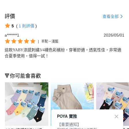
評價
查看全部
5
(
1
則評價
)
a*******1
2026/05/01
|
羊駝－淺藍
這款YABY涼感刺繡3/4襪色彩繽紛，穿著舒適，透氣性佳，非常適
合夏季使用，值得一試！
🔻你可能會喜歡
POYA 寶雅
【重要通知】