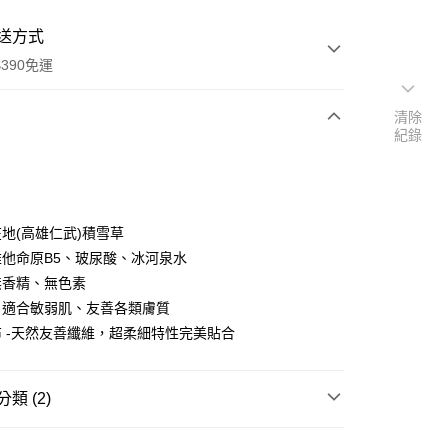
送方式
390免運
清除
紀錄
次付款
付款
地(高雄仁武)積雪草
他命原B5、玻尿酸、冰河泉水
無香精、無色素
、適合敏弱肌、友善各類膚質
 -天然友善纖維，超柔細特性完美貼合
類 (2)
y
精選面膜
片狀面膜