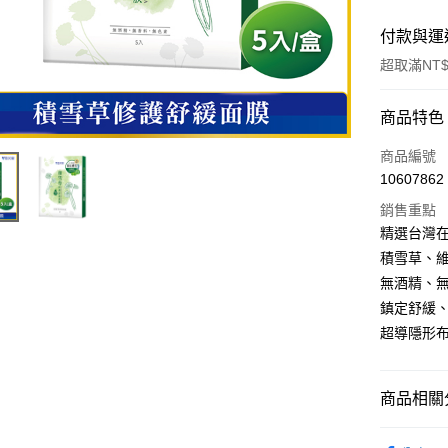
付款與運
超取滿NT$
付款方式
商品特色
POYA支付
商品編號
10607862
信用卡一
銷售重點
超商取貨
精選台灣在
積雪草、維
LINE Pay
無酒精、
Apple Pay
鎮定舒緩
超導隱形布
街口支付
悠遊付
商品相關分
Google Pa
臉部保養