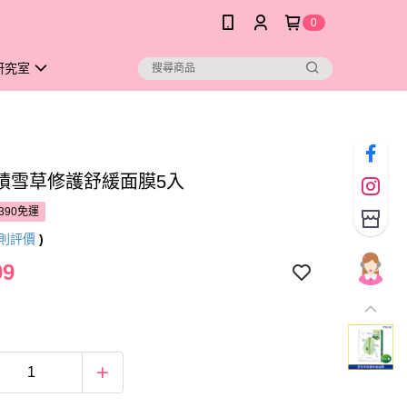
0
研究室
積雪草修護舒緩面膜5入
390免運
則評價
)
99