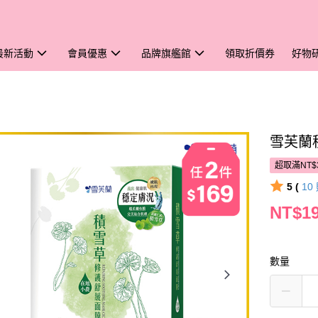
最新活動
會員優惠
品牌旗艦館
領取折價券
好物
雪芙蘭
超取滿NT$
5 (
10
NT$1
數量