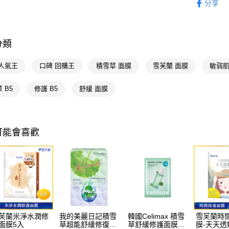
AFTEE先
分享
臉部保養
相關說明
【關於「A
即享券
AFTEE
便利好安
分類
１．簡單
２．便利
運送方式
 人氣王
口碑 回購王
積雪草 面膜
雪芙蘭 面膜
敏弱肌
３．安心
全家取貨
【「AFT
 B5
修護 B5
舒緩 面膜
每筆NT$6
１．於結帳
付」結帳
付款後全
２．訂單
３．收到繳
每筆NT$6
可能會喜歡
／ATM／
※ 請注意
萊爾富取
絡購買商品
先享後付
每筆NT$6
※ 交易是
是否繳費成
付款後萊
付客戶支
每筆NT$6
【注意事
7-11取貨
１．透過由
芙蘭米淨水潤修
我的美麗日記積雪
韓國Celimax 積雪
雪芙蘭時
面膜5入
草超能舒緩修復面
草舒緩修護面膜
膜-天天透
交易，需
每筆NT$6