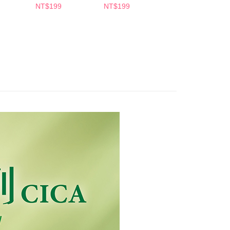
讓予恩沛科技股份有限公司。
NT$199
NT$199
NT$199
個人資料處理事宜，請瀏覽以下網址：
1取貨
ee.tw/terms/#terms3
5，滿NT$490(含以上)免運費
年的使用者請事先徵得法定代理人或監護人之同意方可使用
E先享後付」，若未經同意申辦者引起之損失，本公司不負相關責
AFTEE先享後付」時，將依據個別帳號之用戶狀況，依本公司
00，滿NT$790(含以上)免運費
核予不同之上限額度；若仍有額度不足之情形，本公司將視審查
用戶進行身份認證。
門市自取(由倉庫統一出貨)
一人註冊多個帳號或使用他人資訊註冊。若發現惡意使用之情
0，滿NT$290(含以上)免運費
科技股份有限公司將有權停止該用戶之使用額度並採取法律行