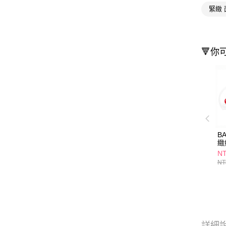
緊緻 
🔻你
B
緻
30
N
NT
詳細