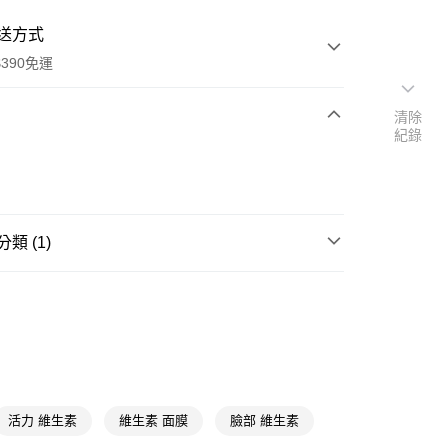
送方式
390免運
清除
紀錄
次付款
付款
類 (1)
精選面膜
片狀面膜
y
活力 維生素
維生素 面膜
臉部 維生素
享後付