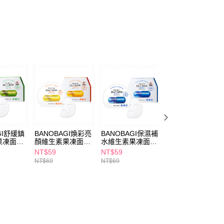
FTEE先享後付」】
先享後付是「在收到商品之後才付款」的支付方式。 讓您購物簡單
心！
：不需註冊會員、不需綁卡、不需儲值。
：只要手機號碼，簡訊認證，即可結帳。
：先確認商品／服務後，再付款。
付款
EE先享後付」結帳流程】
5，滿NT$390(含以上)免運費
方式選擇「AFTEE先享後付」後，將跳轉至「AFTEE先享後
頁面，進行簡訊認證並確認金額後，即可完成結帳。
家取貨
成立數日內，您將收到繳費通知簡訊。
費通知簡訊後14天內，點擊此簡訊中的連結，可透過四大超商
5，滿NT$390(含以上)免運費
網路銀行／等多元方式進行付款，方視為交易完成。
GI舒緩鎮
BANOBAGI煥彩亮
BANOBAGI保濕補
BANOBAGI安瓶
：結帳手續完成當下不需立刻繳費，但若您需要取消訂單，請聯
果凍面膜
顏維生素果凍面膜
水維生素果凍面膜
膜30g-雙胜肽彈
貨付款
的店家。未經商家同意取消之訂單仍視為有效，需透過AFTEE
30g
30g
NT$59
NT$59
NT$79
繳納相關費用。
5，滿NT$490(含以上)免運費
NT$69
NT$69
NT$100
否成功請以「AFTEE先享後付 」之結帳頁面顯示為準，若有關於
功／繳費後需取消欲退款等相關疑問，請聯繫「AFTEE先享後
爾富取貨
援中心」
https://netprotections.freshdesk.com/support/home
5，滿NT$490(含以上)免運費
項】
付款
恩沛科技股份有限公司提供之「AFTEE先享後付」服務完成之
依本服務之必要範圍內提供個人資料，並將交易相關給付款項請
5，滿NT$490(含以上)免運費