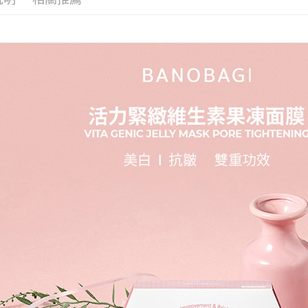
求債權轉
２．關於
付款後7-1
https://aft
每筆NT$6
３．未成
「AFTE
宅配(本島)
任。
４．使用「
每筆NT$1
即時審查
結果請求
付款後寶雅
５．嚴禁
每筆NT$8
形，恩沛
動。