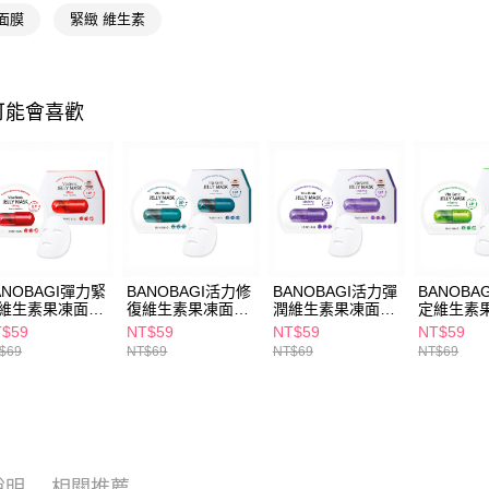
面膜
緊緻 維生素
相關說明
【關於「A
即享券
AFTEE
便利好安
１．簡單
可能會喜歡
２．便利
運送方式
３．安心
全家取貨
【「AFT
每筆NT$6
１．於結帳
付」結帳
付款後全
２．訂單
３．收到繳
每筆NT$6
／ATM／
ANOBAGI彈力緊
BANOBAGI活力修
BANOBAGI活力彈
BANOBA
※ 請注意
維生素果凍面膜
復維生素果凍面膜
潤維生素果凍面膜
定維生素
萊爾富取
絡購買商品
g
30g
30g
30g
T$59
NT$59
NT$59
NT$59
先享後付
每筆NT$6
$69
NT$69
NT$69
NT$69
※ 交易是
是否繳費成
付款後萊
付客戶支
每筆NT$6
【注意事
7-11取貨
１．透過由
交易，需
每筆NT$6
說明
相關推薦