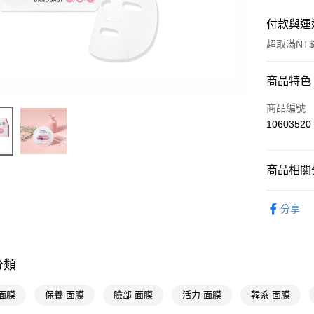
付款與運
超取滿NT$
付款方式
商品特色
POYA支付
商品編號
10603520
信用卡一
超商取貨
商品相關分
LINE Pay
臉部保養
分享
Apple Pay
街口支付
悠遊付
分類
Google Pa
面膜
保養 面膜
臉部 面膜
活力 面膜
韓系 面膜
AFTEE先