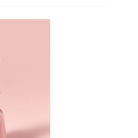
讓予恩沛科技股份有限公司。
個人資料處理事宜，請瀏覽以下網址：
1取貨
ee.tw/terms/#terms3
5，滿NT$490(含以上)免運費
年的使用者請事先徵得法定代理人或監護人之同意方可使用
E先享後付」，若未經同意申辦者引起之損失，本公司不負相關責
AFTEE先享後付」時，將依據個別帳號之用戶狀況，依本公司
00，滿NT$790(含以上)免運費
核予不同之上限額度；若仍有額度不足之情形，本公司將視審查
用戶進行身份認證。
門市自取(由倉庫統一出貨)
一人註冊多個帳號或使用他人資訊註冊。若發現惡意使用之情
0，滿NT$290(含以上)免運費
科技股份有限公司將有權停止該用戶之使用額度並採取法律行