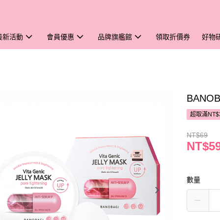
最新活動
會員優惠
品牌旗艦館
領取折價券
好物
BANO
超取滿NT$
NT$69
NT$5
數量