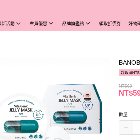
最新活動
會員優惠
品牌旗艦館
領取折價券
好物
BANO
超取滿NT$
NT$69
NT$5
數量