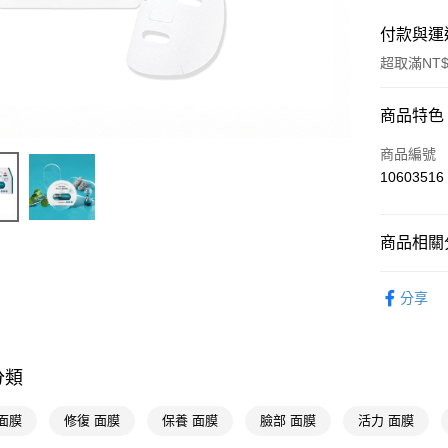
付款與運
超取滿NT$
付款方式
商品特色
POYA支付
商品編號
10603516
信用卡一
超商取貨
商品相關分
LINE Pay
臉部保養
分享
Apple Pay
街口支付
悠遊付
分類
Google Pa
面膜
修復 面膜
保養 面膜
臉部 面膜
活力 面膜
AFTEE先