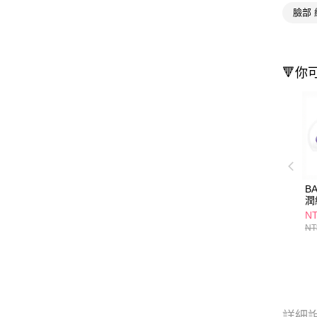
臉部
🔻你
B
潤
30
N
NT
詳細