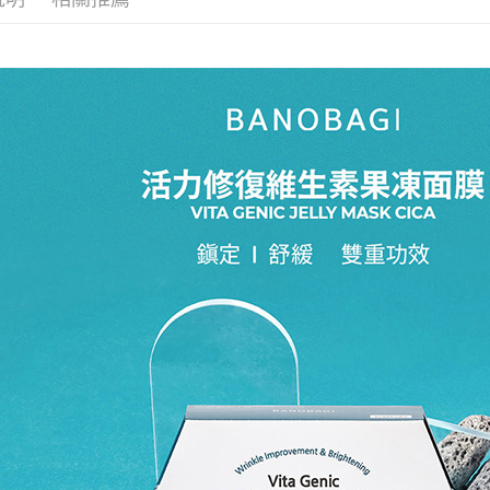
求債權轉
２．關於
付款後7-1
https://aft
每筆NT$6
３．未成
「AFTE
宅配(本島)
任。
４．使用「
每筆NT$1
即時審查
結果請求
付款後寶雅
５．嚴禁
每筆NT$8
形，恩沛
動。