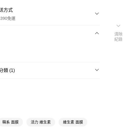
送方式
390免運
清除
紀錄
次付款
付款
類 (1)
精選面膜
片狀面膜
y
韓系 面膜
活力 維生素
維生素 面膜
享後付