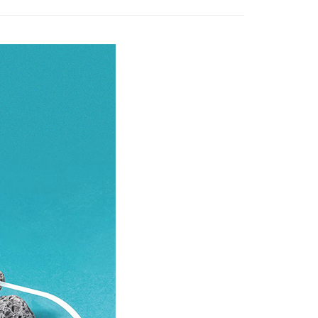
讓予恩沛科技股份有限公司。
個人資料處理事宜，請瀏覽以下網址：
1取貨
ee.tw/terms/#terms3
5，滿NT$490(含以上)免運費
年的使用者請事先徵得法定代理人或監護人之同意方可使用
E先享後付」，若未經同意申辦者引起之損失，本公司不負相關責
AFTEE先享後付」時，將依據個別帳號之用戶狀況，依本公司
00，滿NT$790(含以上)免運費
核予不同之上限額度；若仍有額度不足之情形，本公司將視審查
用戶進行身份認證。
門市自取(由倉庫統一出貨)
一人註冊多個帳號或使用他人資訊註冊。若發現惡意使用之情
0，滿NT$290(含以上)免運費
科技股份有限公司將有權停止該用戶之使用額度並採取法律行