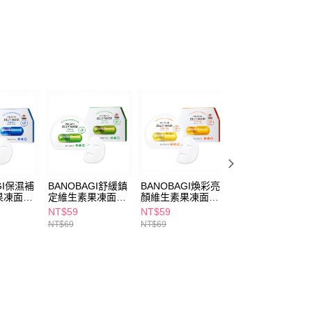
FTEE先享後付」】
先享後付是「在收到商品之後才付款」的支付方式。 讓您購物簡單
心！
：不需註冊會員、不需綁卡、不需儲值。
：只要手機號碼，簡訊認證，即可結帳。
：先確認商品／服務後，再付款。
付款
EE先享後付」結帳流程】
5，滿NT$390(含以上)免運費
方式選擇「AFTEE先享後付」後，將跳轉至「AFTEE先享後
頁面，進行簡訊認證並確認金額後，即可完成結帳。
家取貨
成立數日內，您將收到繳費通知簡訊。
費通知簡訊後14天內，點擊此簡訊中的連結，可透過四大超商
5，滿NT$390(含以上)免運費
網路銀行／等多元方式進行付款，方視為交易完成。
GI保濕補
BANOBAGI舒緩鎮
BANOBAGI煥彩亮
BANOBAGI維生
：結帳手續完成當下不需立刻繳費，但若您需要取消訂單，請聯
果凍面膜
定維生素果凍面膜
顏維生素果凍面膜
5分鐘面膜7入-水
貨付款
的店家。未經商家同意取消之訂單仍視為有效，需透過AFTEE
30g
30g
潤保濕
NT$59
NT$59
NT$237
繳納相關費用。
5，滿NT$490(含以上)免運費
NT$69
NT$69
NT$279
否成功請以「AFTEE先享後付 」之結帳頁面顯示為準，若有關於
功／繳費後需取消欲退款等相關疑問，請聯繫「AFTEE先享後
爾富取貨
援中心」
https://netprotections.freshdesk.com/support/home
5，滿NT$490(含以上)免運費
項】
付款
恩沛科技股份有限公司提供之「AFTEE先享後付」服務完成之
依本服務之必要範圍內提供個人資料，並將交易相關給付款項請
5，滿NT$490(含以上)免運費