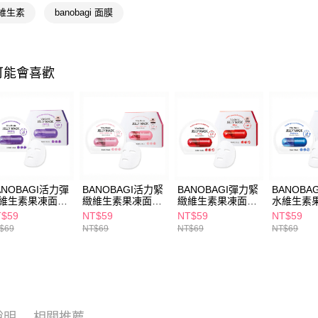
 維生素
banobagi 面膜
相關說明
【關於「A
即享券
AFTEE
便利好安
１．簡單
可能會喜歡
２．便利
運送方式
３．安心
全家取貨
【「AFT
每筆NT$6
１．於結帳
付」結帳
付款後全
２．訂單
３．收到繳
每筆NT$6
／ATM／
ANOBAGI活力彈
BANOBAGI活力緊
BANOBAGI彈力緊
BANOBA
※ 請注意
維生素果凍面膜
緻維生素果凍面膜
緻維生素果凍面膜
水維生素
萊爾富取
絡購買商品
g
30g
30g
30g
T$59
NT$59
NT$59
NT$59
先享後付
每筆NT$6
$69
NT$69
NT$69
NT$69
※ 交易是
是否繳費成
付款後萊
付客戶支
每筆NT$6
【注意事
7-11取貨
１．透過由
交易，需
每筆NT$6
說明
相關推薦