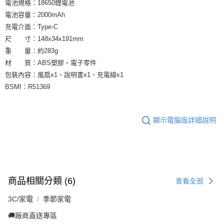
電池規格∶18650鋰電池
電池容量∶2000mAh
充電介面∶Type-C
尺 寸∶148x34x191mm
重 量∶約283g
材 質∶ABS塑膠、電子零件
包裝內容∶風扇x1、說明書x1、充電線x1
BSMI∶R51369
顯示電腦版詳細說明
商品相關分類 (6)
查看全部
3C/家電
季節家電
🚚廠商直送專區