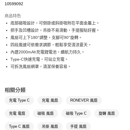
信用卡一次付款
10599092
LINE Pay
商品特色
Apple Pay
底部磁吸設計，可倒掛或斜掛吸附在平面金屬上。
把手及凹槽設計，吊掛不易滑動，手提服貼好握。
街口支付
風扇可上下180°調整，支腳可90°旋轉。
悠遊付
四段風速可依需求調節，輕鬆享受清涼夏天。
內建2000mAh充電鋰電池，續航力持久。
Google Pay
Type-C快速充電，可站立充電。
AFTEE先享後付
可拆洗風扇網罩，清潔保養容易。
相關說明
【關於「AFTEE先享後付」】
AFTEE先享後付是「在收到商品之後才付款」的支付方式。 讓您購物簡單
運送方式
便利好安心！
相關分類
１．簡單：不需註冊會員、不需綁卡、不需儲值。
宅配(廠商直送🚚)
２．便利：只要手機號碼，簡訊認證，即可結帳。
充電 Type C
充電 風扇
RONEVER 風扇
每筆NT$100，滿NT$590(含以上)免運費
３．安心：先確認商品／服務後，再付款。
充電 電扇
磁吸 風扇
磁吸 Type C
旋轉 風扇
【「AFTEE先享後付」結帳流程】
１．於結帳方式選擇「AFTEE先享後付」後，將跳轉至「AFTEE先享後付」
結帳頁面，進行簡訊認證並確認金額後，即可完成結帳。
Type C 風扇
吊掛 風扇
手提 風扇