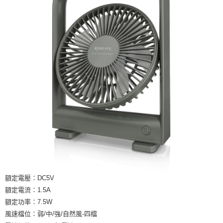
額定電壓∶DC5V
額定電流∶1.5A
額定功率∶7.5W
風速檔位∶弱/中/強/自然風-四檔