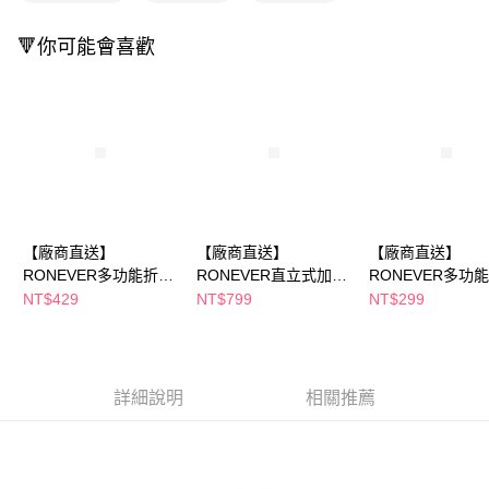
２．訂單成立數日內，您將收到繳費通知簡訊。
３．收到繳費通知簡訊後14天內，點擊此簡訊中的連結，可透過四大超商／
ATM／網路銀行／等多元方式進行付款，方視為交易完成。
🔻你可能會喜歡
※ 請注意：結帳手續完成當下不需立刻繳費，但若您需要取消訂單，請聯絡
購買商品的店家。未經商家同意取消之訂單仍視為有效，需透過AFTEE先享
後付繳納相關費用。
※ 交易是否成功請以「AFTEE先享後付 」之結帳頁面顯示為準，若有關於
是否繳費成功／繳費後需取消欲退款等相關疑問，請聯繫「AFTEE先享後付
客戶支援中心」
https://netprotections.freshdesk.com/support/home
【注意事項】
１．透過由恩沛科技股份有限公司提供之「AFTEE先享後付」服務完成之交
易，需依本服務之必要範圍內提供個人資料，並將交易相關給付款項請求債
【廠商直送】
【廠商直送】
【廠商直送】
權轉讓予恩沛科技股份有限公司。
RONEVER多功能折疊
RONEVER直立式加濕
RONEVER多功
２．關於個人資料處理事宜，請瀏覽以下網址：
https://aftee.tw/terms/#terms3
風扇-多色任選
風扇-多色任選
風扇-多色任選
NT$429
NT$799
NT$299
３．未成年的使用者請事先徵得法定代理人或監護人之同意方可使用
「AFTEE先享後付」，若未經同意申辦者引起之損失，本公司不負相關責
任。
４．使用「AFTEE先享後付」時，將依據個別帳號之用戶狀況，依本公司即
時審查核予不同之上限額度；若仍有額度不足之情形，本公司將視審查結果
詳細說明
相關推薦
請求用戶進行身份認證。
５．嚴禁一人註冊多個帳號或使用他人資訊註冊。若發現惡意使用之情形，
恩沛科技股份有限公司將有權停止該用戶之使用額度並採取法律行動。