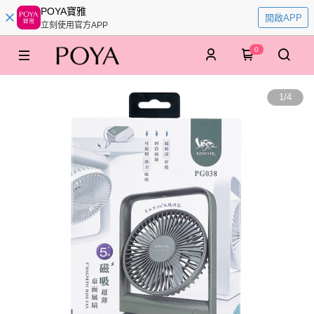
POYA寶雅
開啟APP
立刻使用官方APP
0
1
/
4