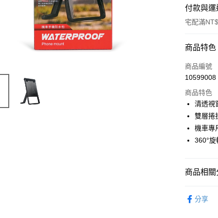
付款與運
宅配滿NT$
付款方式
商品特色
POYA支付
商品編號
10599008
信用卡一
商品特色
LINE Pay
清透視
雙層捲
Apple Pay
機車專
街口支付
360
悠遊付
商品相關分
Google Pa
AFTEE先
3C/家電
分享
相關說明
🚚廠商直
【關於「A