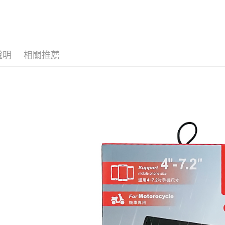
３．未成
「AFTE
任。
４．使用「
即時審查
結果請求
說明
相關推薦
５．嚴禁
形，恩沛
動。