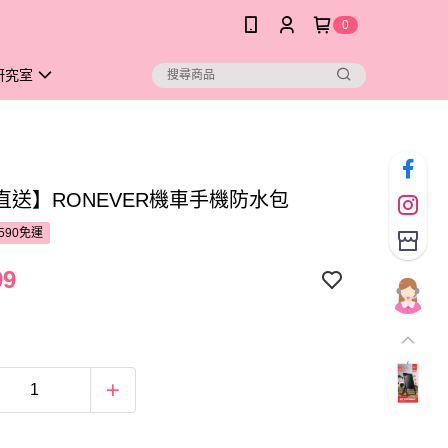
0
研究室
直送】RONEVER機車手機防水包
590免運
99