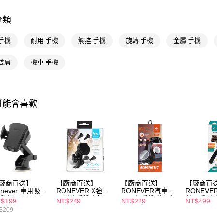
AFTEE
便利好安
運送方式
分類
１．簡單
２．便利
宅配(廠商直
３．安心
手機
耐用 手機
觸控 手機
旋轉 手機
金屬 手機
每筆NT$1
【「AFT
雙層
機車 手機
１．於結帳
付」結帳
２．訂單
３．收到繳
／ATM／
可能會喜歡
※ 請注意
絡購買商品
先享後付
※ 交易是
是否繳費成
付客戶支
【注意事
１．透過由
廠商直送】
【廠商直送】
【廠商直送】
【廠商直
交易，需
onever 車用吸盤
RONEVER X強力
RONEVER汽車凝
RONEV
求債權轉
機支架
爪機車手機支架
膠吸盤手機磁吸支
藍牙手機
$199
NT$249
NT$229
NT$499
２．關於
架
$209
https://aft