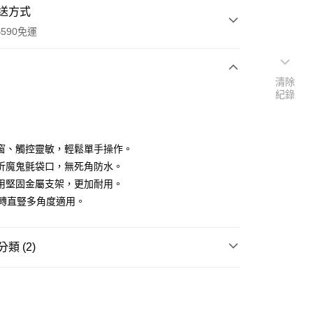
送方式
590免運
清除
紀錄
次付款
窗、觸控靈敏，輕鬆單手操作。
折魔鬼氈袋口，無死角防水。
用堅固金屬支架，更加耐用。
°旋轉直豎多角度適用。
類 (2)
y
享後付
手機周邊
手機配件/手機殼
送專區
FTEE先享後付」】