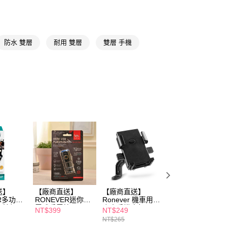
先享後付是「在收到商品之後才付款」的支付方式。 讓您購物簡單
心！
：不需註冊會員、不需綁卡、不需儲值。
：只要手機號碼，簡訊認證，即可結帳。
送🚚)
：先確認商品／服務後，再付款。
防水 雙層
耐用 雙層
雙層 手機
00，滿NT$590(含以上)免運費
EE先享後付」結帳流程】
方式選擇「AFTEE先享後付」後，將跳轉至「AFTEE先享後
頁面，進行簡訊認證並確認金額後，即可完成結帳。
成立數日內，您將收到繳費通知簡訊。
費通知簡訊後14天內，點擊此簡訊中的連結，可透過四大超商
網路銀行／等多元方式進行付款，方視為交易完成。
：結帳手續完成當下不需立刻繳費，但若您需要取消訂單，請聯
的店家。未經商家同意取消之訂單仍視為有效，需透過AFTEE
繳納相關費用。
否成功請以「AFTEE先享後付 」之結帳頁面顯示為準，若有關於
功／繳費後需取消欲退款等相關疑問，請聯繫「AFTEE先享後
援中心」
https://netprotections.freshdesk.com/support/home
項】
恩沛科技股份有限公司提供之「AFTEE先享後付」服務完成之
送】
【廠商直送】
【廠商直送】
【廠商直送】
依本服務之必要範圍內提供個人資料，並將交易相關給付款項請
ER多功能
RONEVER迷你充
Ronever 機車用鋁
Ronever充電式
讓予恩沛科技股份有限公司。
自拍桿
電式手電筒
合金手機支架
USB手電筒P50-1
NT$399
NT$249
NT$399
個人資料處理事宜，請瀏覽以下網址：
NT$265
ee.tw/terms/#terms3