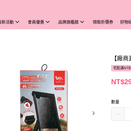
最新活動
會員優惠
品牌旗艦館
領取折價券
好物
【廠商
宅配滿NT$
NT$2
數量