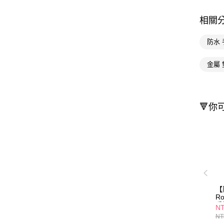
相關
防水 
金屬 
🔻你
【
R
手
NT
NT