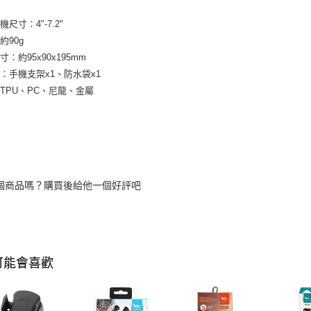
尺寸∶4"-7.2"
約90g
∶約95x90x195mm
∶手機支架x1、防水袋x1
TPU、PC、尼龍、金屬
個商品嗎？購買後給他一個好評吧
可能會喜歡