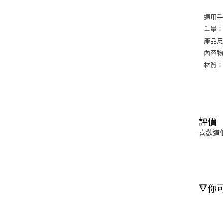
適用手機
重量∶
產品尺寸
內容物
材質∶
評價
喜歡這
🔻你