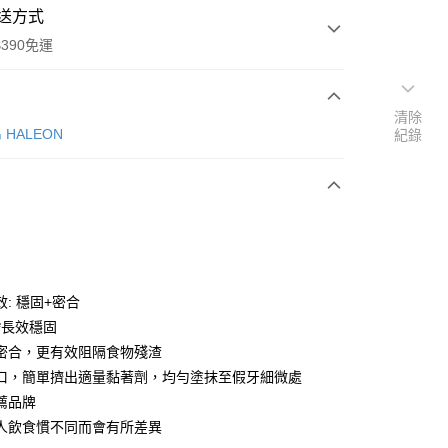
送方式
390免運
清除
HALEON
紀錄
次付款
付款
: 穩固+密合
*長效穩固
密合，更有效阻隔食物殘渣
口，簡單擠出適量黏著劑，均勻塗抹至假牙細微處
y
薦品牌
人飲食慣不同而會有所差異
享後付