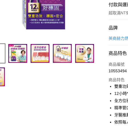
付款與運
超取滿NT$
付款方式
品牌
POYA支付
英商赫力昂 
信用卡一
商品特色
超商取貨
商品編號
LINE Pay
10553494
商品特色
Apple Pay
雙重功效
街口支付
12小時
全方位
悠遊付
精準管
Google Pa
牙醫推
依照每
AFTEE先