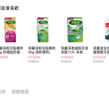
２．關於
付款後7-1
https://aft
可能會喜歡
每筆NT$6
３．未成
「AFTE
宅配(本島)
任。
４．使用「
每筆NT$1
即時審查
結果請求
付款後寶雅
５．嚴禁
每筆NT$8
形，恩沛
動。
麗淨假牙黏著劑
保麗淨假牙黏著劑
保麗淨柔細假牙清
高露潔全
0g-好穩固舒適護
60g-清新薄荷(包
潔錠72片-多款任
露按壓牙膏
(包裝隨機出貨)
裝隨機出貨)
選
$399
NT$345
NT$359
NT$159
NT$355
NT$413
NT$189
說明
相關推薦