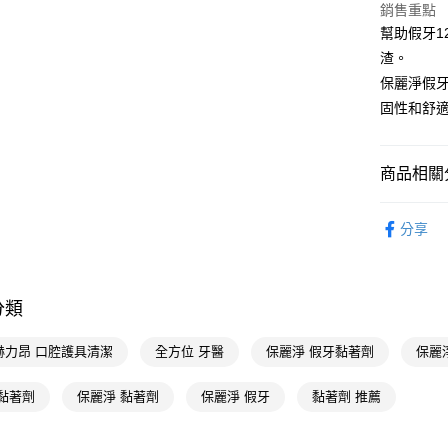
相關說明
銷售重點
【關於「A
幫助假牙
即享券
AFTEE
渣。
便利好安
１．簡單
保麗淨假
２．便利
運送方式
固性和舒
３．安心
全家取貨
【「AFT
每筆NT$6
１．於結帳
商品相關分
付」結帳
付款後全
２．訂單
個人清潔
３．收到繳
分享
每筆NT$6
／ATM／
英商赫力昂 
※ 請注意
萊爾富取
絡購買商品
先享後付
每筆NT$6
分類
※ 交易是
是否繳費成
付款後萊
付客戶支
赫力昂 口腔護具清潔
全方位 牙醫
保麗淨 假牙黏著劑
保麗
每筆NT$6
【注意事
 黏著劑
保麗淨 黏著劑
保麗淨 假牙
黏著劑 推薦
7-11取貨
１．透過由
交易，需
每筆NT$6
求債權轉