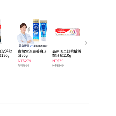
個人資料處理事宜，請瀏覽以下網址：
1取貨
ee.tw/terms/#terms3
5，滿NT$490(含以上)免運費
年的使用者請事先徵得法定代理人或監護人之同意方可使用
E先享後付」，若未經同意申辦者引起之損失，本公司不負相關責
AFTEE先享後付」時，將依據個別帳號之用戶狀況，依本公司
00，滿NT$790(含以上)免運費
核予不同之上限額度；若仍有額度不足之情形，本公司將視審查
用戶進行身份認證。
門市自取(由倉庫統一出貨)
一人註冊多個帳號或使用他人資訊註冊。若發現惡意使用之情
0，滿NT$290(含以上)免運費
科技股份有限公司將有權停止該用戶之使用額度並採取法律行
效潔淨凝
齒妍堂深層美白牙
高露潔全效抗敏護
好來全亮白極緻酵
130g
膏80g
齦牙膏110g
素牙膏40g-清新
荷
NT$279
NT$79
NT$59
NT$399
NT$249
NT$79