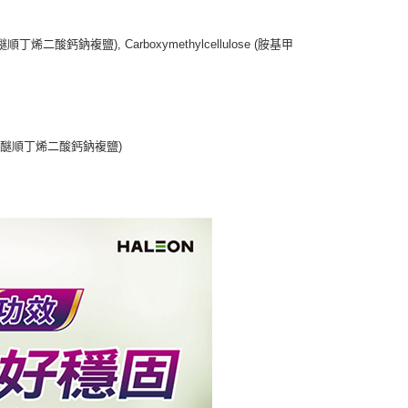
 (聚⼄烯甲基醚順丁烯⼆酸鈣鈉複鹽), Carboxymethylcellulose (胺基甲
t (聚⼄烯甲基醚順丁烯⼆酸鈣鈉複鹽)