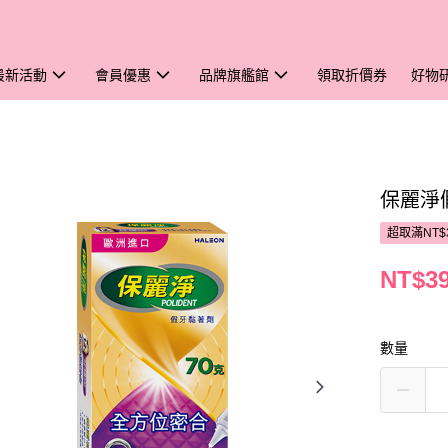
最新活動
會員優惠
品牌旗艦館
領取折價券
好物
保麗淨
超取滿NT$
NT$3
數量