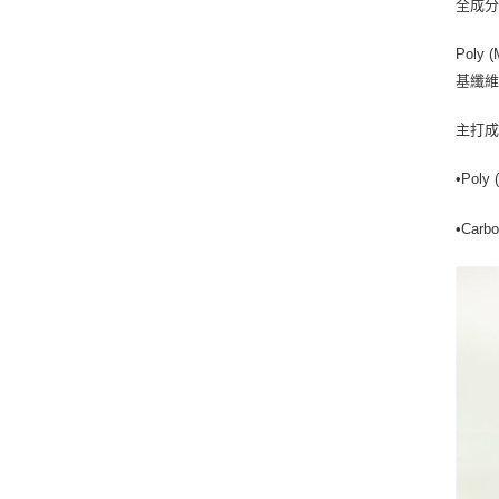
全成
Poly 
基纖維素),
主打
•
Poly
•
Carb