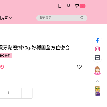
0
研究室
假牙黏著劑70g-好穩固全方位密合
390免運
99