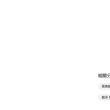
相關
英商
假牙