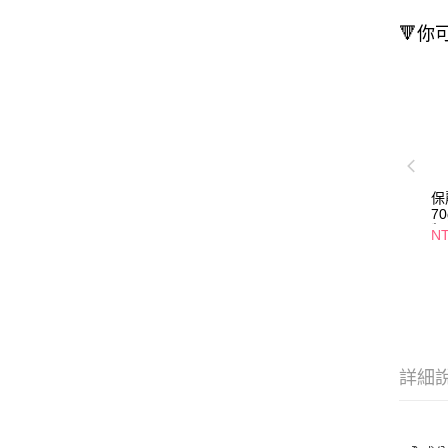
🔻你
保
7
齦
NT
詳細