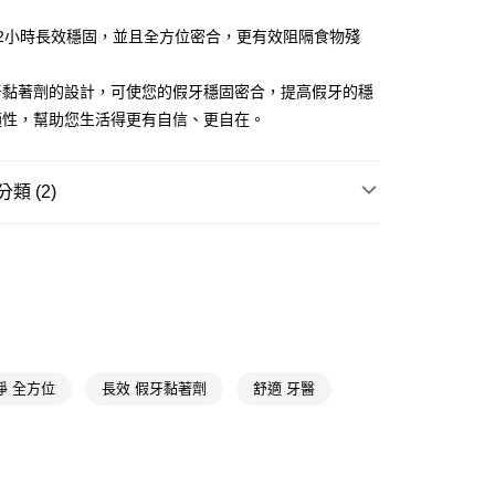
FTEE先享後付」】
12小時長效穩固，並且全方位密合，更有效阻隔食物殘
先享後付是「在收到商品之後才付款」的支付方式。 讓您購物簡單
心！
：不需註冊會員、不需綁卡、不需儲值。
牙黏著劑的設計，可使您的假牙穩固密合，提高假牙的穩
：只要手機號碼，簡訊認證，即可結帳。
適性，幫助您生活得更有自信、更自在。
：先確認商品／服務後，再付款。
付款
EE先享後付」結帳流程】
5，滿NT$390(含以上)免運費
方式選擇「AFTEE先享後付」後，將跳轉至「AFTEE先享後
類 (2)
頁面，進行簡訊認證並確認金額後，即可完成結帳。
家取貨
成立數日內，您將收到繳費通知簡訊。
口腔
假牙護理
費通知簡訊後14天內，點擊此簡訊中的連結，可透過四大超商
5，滿NT$390(含以上)免運費
網路銀行／等多元方式進行付款，方視為交易完成。
HALEON
保麗淨
：結帳手續完成當下不需立刻繳費，但若您需要取消訂單，請聯
貨付款
的店家。未經商家同意取消之訂單仍視為有效，需透過AFTEE
繳納相關費用。
5，滿NT$490(含以上)免運費
否成功請以「AFTEE先享後付 」之結帳頁面顯示為準，若有關於
功／繳費後需取消欲退款等相關疑問，請聯繫「AFTEE先享後
爾富取貨
援中心」
https://netprotections.freshdesk.com/support/home
淨 全方位
長效 假牙黏著劑
舒適 牙醫
5，滿NT$490(含以上)免運費
項】
付款
恩沛科技股份有限公司提供之「AFTEE先享後付」服務完成之
依本服務之必要範圍內提供個人資料，並將交易相關給付款項請
5，滿NT$490(含以上)免運費
讓予恩沛科技股份有限公司。