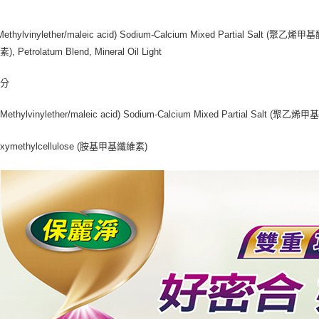
分
(Methylvinylether/maleic acid) Sodium-Calcium Mixed Partial Salt
 Petrolatum Blend, Mineral Oil Light
成分
 (Methylvinylether/maleic acid) Sodium-Calcium Mixed Partial Sal
oxymethylcellulose (胺基甲基纖維素)