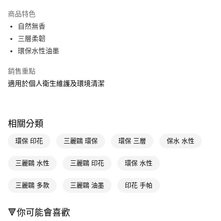
超商取貨付款
商品特色
LINE Pay
自然無香
三層柔韌
Apple Pay
環保水性油墨
街口支付
銷售重點
悠遊付
適用於個人衛生維護及環境清潔
Google Pay
AFTEE先享後付
相關分類
相關說明
【關於「AFTEE先享後付」】
環保 印花
三麗鷗 環保
環保 三層
保水 水性
即享券
AFTEE先享後付是「在收到商品之後才付款」的支付方式。 讓您購物簡單
便利好安心！
三麗鷗 水性
三麗鷗 印花
環保 水性
１．簡單：不需註冊會員、不需綁卡、不需儲值。
運送方式
２．便利：只要手機號碼，簡訊認證，即可結帳。
３．安心：先確認商品／服務後，再付款。
三麗鷗 多款
三麗鷗 油墨
印花 手帕
全家取貨付款
每筆NT$65，滿NT$390(含以上)免運費
【「AFTEE先享後付」結帳流程】
１．於結帳方式選擇「AFTEE先享後付」後，將跳轉至「AFTEE先享後付」
🔻你可能會喜歡
付款後全家取貨
結帳頁面，進行簡訊認證並確認金額後，即可完成結帳。