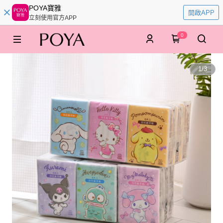
POYA寶雅
開啟APP
立刻使用官方APP
0
1
/
3