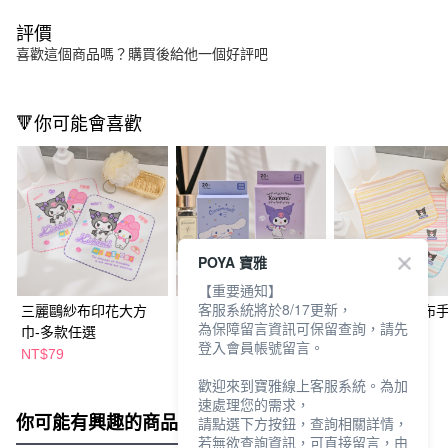
評價
喜歡這個商品嗎？購買後給他一個好評吧
🔻你可能會喜歡
POYA 寶雅
【重要通知】
客服系統將於8/17更新，
三麗鷗紗布印花大方
三麗鷗系列貼繃20片-
酷洛米繡花紗布
為保障留言資訊可保留查詢，請先
巾-多款任選
多款任選
巾-多款任選
登入會員帳號留言。
NT$79
NT$99
NT$65
歡迎來到寶雅線上客服系統。為加
速處理您的需求，
你可能有興趣的商品
全站排行
請點選下方按鈕，查詢相關詳情，
若無欲查詢資訊，可直接留言，由