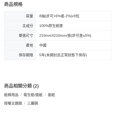
商品規格
容量
8抽(許可+6%或-2%)x9包
主成分
100%原生紙漿
單張尺寸
210mmX210mm/張(許可差±5%)
產地
中國
保存期限
5年(未開封且正常狀態下保存)
商品相關分類 (2)
紙棉用品
衛生紙/面紙
面紙
授權主題館
三麗鷗