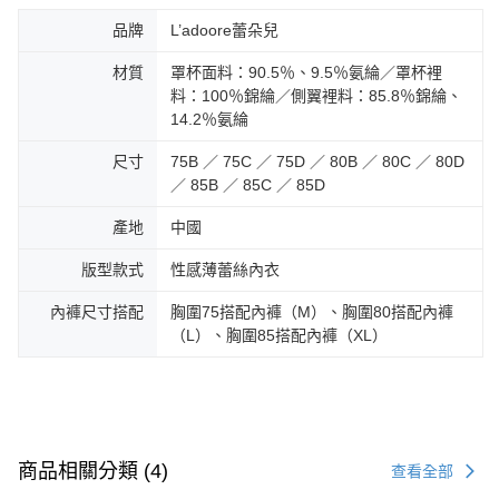
品牌
L’adoore蕾朵兒
材質
罩杯面料：90.5％、9.5％氨綸／罩杯裡
料：100％錦綸／側翼裡料：85.8％錦綸、
14.2％氨綸
尺寸
75B ／ 75C ／ 75D ／ 80B ／ 80C ／ 80D
／ 85B ／ 85C ／ 85D
產地
中國
版型款式
性感薄蕾絲內衣
內褲尺寸搭配
胸圍75搭配內褲（M）、胸圍80搭配內褲
（L）、胸圍85搭配內褲（XL）
商品相關分類 (4)
查看全部