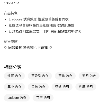
信用卡一次付款
10551434
LINE Pay
商品特色
Apple Pay
L'adoore 誘惑魅影 性感薄蕾絲成套內衣
細緻柔軟蕾絲呵護妳最細緻肌膚 微透肌設計
街口支付
此款為透明蕾絲款式 可自行搭配胸貼或襯墊穿著
悠遊付
銷售重點
Google Pay
♡ 同款備有 其他顏色 可選擇 ♡
AFTEE先享後付
相關說明
【關於「AFTEE先享後付」】
相關分類
AFTEE先享後付是「在收到商品之後才付款」的支付方式。 讓您購物簡單
運送方式
便利好安心！
性感 內衣
蕾朵兒 內衣
蕾絲 內衣
透明 內衣
１．簡單：不需註冊會員、不需綁卡、不需儲值。
宅配(廠商直送🚚)
２．便利：只要手機號碼，簡訊認證，即可結帳。
每筆NT$100，滿NT$590(含以上)免運費
集中 內衣
美胸 內衣
蕾絲 透明
性感 透明
３．安心：先確認商品／服務後，再付款。
【「AFTEE先享後付」結帳流程】
Ladoore 內衣
百搭 透明
１．於結帳方式選擇「AFTEE先享後付」後，將跳轉至「AFTEE先享後付」
結帳頁面，進行簡訊認證並確認金額後，即可完成結帳。