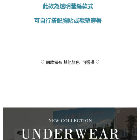
此款為透明蕾絲款式
可自行搭配胸貼或襯墊穿著
♡ 同款備有 其他顏色 可選擇 ♡