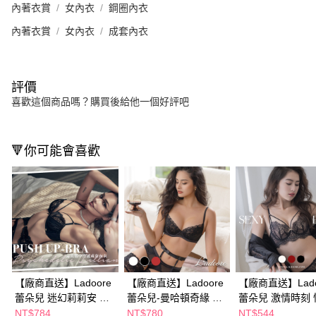
內著衣賞
女內衣
鋼圈內衣
內著衣賞
女內衣
成套內衣
評價
喜歡這個商品嗎？購買後給他一個好評吧
🔻你可能會喜歡
【廠商直送】Ladoore
【廠商直送】Ladoore
【廠商直送】Lado
蕾朵兒 迷幻莉莉安 完
蕾朵兒-曼哈頓奇緣 法
蕾朵兒 激情時刻 
美集中性感成套內衣
式薄蕾絲成套內衣
薄杯成套內衣-多
NT$784
NT$780
NT$544