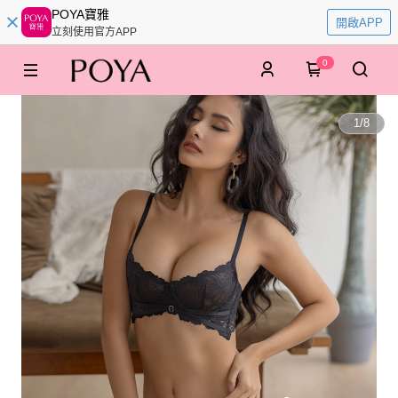
POYA寶雅
開啟APP
立刻使用官方APP
0
1
/
8