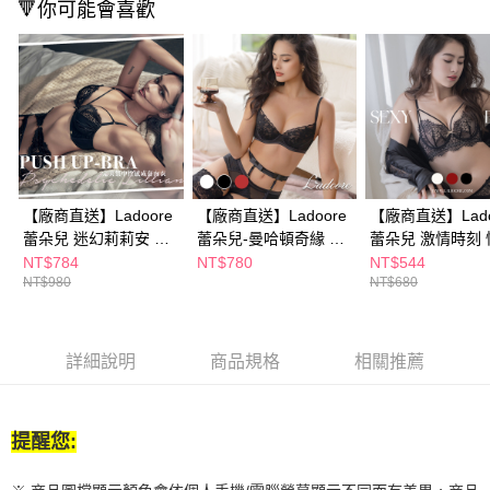
２．訂單成立數日內，您將收到繳費通知簡訊。
🔻你可能會喜歡
３．收到繳費通知簡訊後14天內，點擊此簡訊中的連結，可透過四大超商／
ATM／網路銀行／等多元方式進行付款，方視為交易完成。
※ 請注意：結帳手續完成當下不需立刻繳費，但若您需要取消訂單，請聯絡
購買商品的店家。未經商家同意取消之訂單仍視為有效，需透過AFTEE先享
後付繳納相關費用。
※ 交易是否成功請以「AFTEE先享後付 」之結帳頁面顯示為準，若有關於
是否繳費成功／繳費後需取消欲退款等相關疑問，請聯繫「AFTEE先享後付
客戶支援中心」
https://netprotections.freshdesk.com/support/home
【注意事項】
【廠商直送】Ladoore
【廠商直送】Ladoore
【廠商直送】Lado
１．透過由恩沛科技股份有限公司提供之「AFTEE先享後付」服務完成之交
蕾朵兒 迷幻莉莉安 完
蕾朵兒-曼哈頓奇緣 法
蕾朵兒 激情時刻 
易，需依本服務之必要範圍內提供個人資料，並將交易相關給付款項請求債
權轉讓予恩沛科技股份有限公司。
美集中性感成套內衣
式薄蕾絲成套內衣
薄杯成套內衣-多
NT$784
NT$780
NT$544
２．關於個人資料處理事宜，請瀏覽以下網址：
NT$980
NT$680
選
https://aftee.tw/terms/#terms3
３．未成年的使用者請事先徵得法定代理人或監護人之同意方可使用
「AFTEE先享後付」，若未經同意申辦者引起之損失，本公司不負相關責
任。
詳細說明
商品規格
相關推薦
４．使用「AFTEE先享後付」時，將依據個別帳號之用戶狀況，依本公司即
時審查核予不同之上限額度；若仍有額度不足之情形，本公司將視審查結果
請求用戶進行身份認證。
５．嚴禁一人註冊多個帳號或使用他人資訊註冊。若發現惡意使用之情形，
提醒您:
恩沛科技股份有限公司將有權停止該用戶之使用額度並採取法律行動。