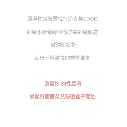
嚴選性感薄蕾絲打造女神LOOK
細緻柔軟蕾絲呵護妳最細緻肌膚
微透肌設計
獻出一場激情的視覺饗宴
激發妳
的性感魂
就從打開蕾朵兒秘密盒子開始