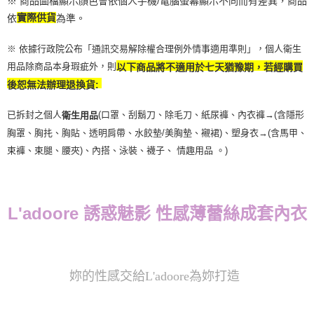
※ 商品圖檔顯示顏色會依個人手機/電腦螢幕顯示不同而有差異，商品
依
實際供貨
為準。
※ 依據行政院公布「通訊交易解除權合理例外情事適用準則」，個人衛生
用品除商品本身瑕疵外，則
以下商品將不適用於七天猶豫期，若經購買
後恕無法辦理退換貨:
已拆封之個人
(口罩、刮鬍刀、除毛刀、紙尿褲、內衣褲→(含隱形
衛生用品
胸罩、胸扥、胸貼、透明肩帶、水餃墊/美胸墊、襯裙)、塑身衣
→
(含馬甲、
束褲、束腿、腰夾
)
、內搭、泳裝、襪子、 情趣用品 。)
L'adoore 誘惑魅影
性感薄蕾絲成套內衣
妳的性感交給L'adoore為妳打造