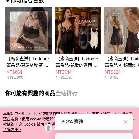
🔻你可能會喜歡
【廠商直送】Ladoore
【廠商直送】Ladoore
【廠商直送】Lado
蕾朵兒-葛瑞絲秘密 法
蕾朵兒-親愛的露西 性
蕾朵兒 神秘面紗 
式典雅雪紡兩件式睡衣
感雪紡睡裙-多款任選
蕾絲性感睡裙
NT$864
NT$944
NT$624
NT$1,080
NT$1,180
NT$780
你可能有興趣的商品
全站排行
本網站中使用 cookie，欲查詢有關本網站使用 cookie 方式之詳情，及若您不希
熱門標籤
望在電腦上使用 cookie 時應如何變更電腦的 cookie 設定，請參閱本網站「
隱私
POYA 寶雅
權條款
」之 Cookie 聲明。您繼續使用本網站即表示您同意本公司得按本網站使
用條款之 Cookie 聲明使用 cookie。
了解更多 >