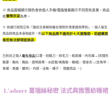
※ 商品圖檔顯示顏色會依個人手機/電腦螢幕顯示不同而有差異，商品
依
實際供貨
為準。
※ 依據行政院公布「通訊交易解除權合理例外情事適用準則」，個人衛生
用品除商品本身瑕疵外，則
以下商品將不適用於七天猶豫期，若經購買
後恕無法辦理退換貨:
已拆封之個人
(口罩、刮鬍刀、除毛刀、紙尿褲、內衣褲→(含隱形
衛生用品
胸罩、胸扥、胸貼、透明肩帶、水餃墊/美胸墊、襯裙)、塑身衣
→
(含馬甲、
束褲、束腿、腰夾
)
、內搭、泳裝、襪子、 情趣用品 。)
L'adoore 葛瑞絲秘密 法式典雅雪紡睡裙