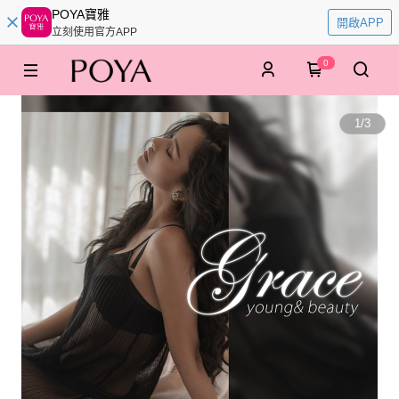
POYA寶雅
開啟APP
立刻使用官方APP
0
1
/
3