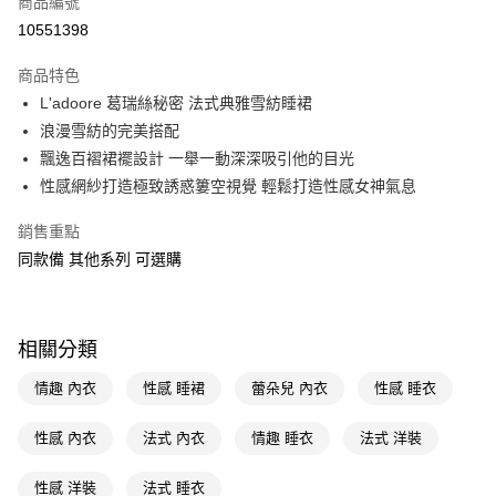
商品編號
信用卡一次付款
10551398
LINE Pay
商品特色
Apple Pay
L'adoore 葛瑞絲秘密 法式典雅雪紡睡裙
浪漫雪紡的完美搭配
街口支付
飄逸百褶裙襬設計 一舉一動深深吸引他的目光
悠遊付
性感網紗打造極致誘惑簍空視覺 輕鬆打造性感女神氣息
Google Pay
銷售重點
同款備 其他系列 可選購
AFTEE先享後付
相關說明
【關於「AFTEE先享後付」】
AFTEE先享後付是「在收到商品之後才付款」的支付方式。 讓您購物簡單
運送方式
相關分類
便利好安心！
１．簡單：不需註冊會員、不需綁卡、不需儲值。
宅配(廠商直送🚚)
情趣 內衣
性感 睡裙
蕾朵兒 內衣
性感 睡衣
２．便利：只要手機號碼，簡訊認證，即可結帳。
每筆NT$100，滿NT$590(含以上)免運費
３．安心：先確認商品／服務後，再付款。
性感 內衣
法式 內衣
情趣 睡衣
法式 洋裝
【「AFTEE先享後付」結帳流程】
１．於結帳方式選擇「AFTEE先享後付」後，將跳轉至「AFTEE先享後付」
性感 洋裝
法式 睡衣
結帳頁面，進行簡訊認證並確認金額後，即可完成結帳。