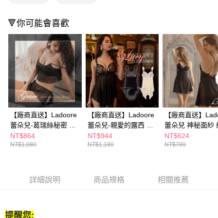
２．訂單成立數日內，您將收到繳費通知簡訊。
３．收到繳費通知簡訊後14天內，點擊此簡訊中的連結，可透過四大超商／
🔻你可能會喜歡
ATM／網路銀行／等多元方式進行付款，方視為交易完成。
※ 請注意：結帳手續完成當下不需立刻繳費，但若您需要取消訂單，請聯絡
購買商品的店家。未經商家同意取消之訂單仍視為有效，需透過AFTEE先享
後付繳納相關費用。
※ 交易是否成功請以「AFTEE先享後付 」之結帳頁面顯示為準，若有關於
是否繳費成功／繳費後需取消欲退款等相關疑問，請聯繫「AFTEE先享後付
客戶支援中心」
https://netprotections.freshdesk.com/support/home
【注意事項】
１．透過由恩沛科技股份有限公司提供之「AFTEE先享後付」服務完成之交
易，需依本服務之必要範圍內提供個人資料，並將交易相關給付款項請求債
【廠商直送】Ladoore
【廠商直送】Ladoore
【廠商直送】Lado
權轉讓予恩沛科技股份有限公司。
蕾朵兒-葛瑞絲秘密 法
蕾朵兒-親愛的露西 性
蕾朵兒 神秘面紗 
２．關於個人資料處理事宜，請瀏覽以下網址：
式典雅雪紡兩件式睡衣
感雪紡睡裙-多款任選
蕾絲性感睡裙
NT$864
NT$944
NT$624
https://aftee.tw/terms/#terms3
NT$1,080
NT$1,180
NT$780
３．未成年的使用者請事先徵得法定代理人或監護人之同意方可使用
「AFTEE先享後付」，若未經同意申辦者引起之損失，本公司不負相關責
任。
４．使用「AFTEE先享後付」時，將依據個別帳號之用戶狀況，依本公司即
詳細說明
商品規格
相關推薦
時審查核予不同之上限額度；若仍有額度不足之情形，本公司將視審查結果
請求用戶進行身份認證。
５．嚴禁一人註冊多個帳號或使用他人資訊註冊。若發現惡意使用之情形，
恩沛科技股份有限公司將有權停止該用戶之使用額度並採取法律行動。
提醒您: