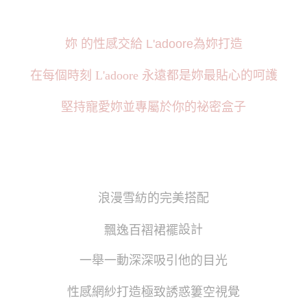
妳 的性感交給 L'adoore為妳打造
在每個時刻 L'adoore 永遠都是妳最貼心的呵護
堅持寵愛妳並專屬於你的祕密盒子
浪漫雪紡的完美搭配
設計
飄逸百褶裙襬
一舉一動深深吸引他的目光
性感網紗打造極致誘惑簍空視覺