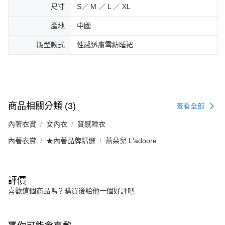
尺寸
S／ M ／ L ／ XL
產地
中國
版型款式
性感透膚雪紡睡裙
商品相關分類 (3)
查看全部
內著衣賞
女內衣
質感睡衣
內著衣賞
★內著品牌精選
蕾朵兒 L'adoore
評價
喜歡這個商品嗎？購買後給他一個好評吧