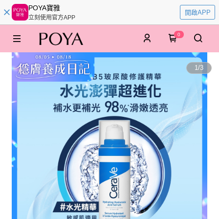
POYA寶雅
開啟APP
立刻使用官方APP
0
1
/
3