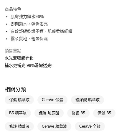
超商取貨付款
商品特色
LINE Pay
肌膚強力鎖水96%
即刻鎖水，彈潤澎亮
Apple Pay
有效舒緩乾燥不適，肌膚柔嫩細緻
街口支付
雲朵質地，輕盈保濕
悠遊付
銷售重點
水光澎彈超進化
Google Pay
補水更補光 98%滑嫩透亮!
AFTEE先享後付
相關說明
【關於「AFTEE先享後付」】
即享券
相關分類
AFTEE先享後付是「在收到商品之後才付款」的支付方式。 讓您購物簡單
便利好安心！
１．簡單：不需註冊會員、不需綁卡、不需儲值。
保濕 精華液
CeraVe 保濕
玻尿酸 精華液
運送方式
２．便利：只要手機號碼，簡訊認證，即可結帳。
３．安心：先確認商品／服務後，再付款。
全家取貨付款
B5 精華液
保濕 玻尿酸
修護 B5
保濕 B5
每筆NT$65，滿NT$390(含以上)免運費
【「AFTEE先享後付」結帳流程】
１．於結帳方式選擇「AFTEE先享後付」後，將跳轉至「AFTEE先享後付」
修護 精華液
CeraVe 精華液
CeraVe 全效
付款後全家取貨
結帳頁面，進行簡訊認證並確認金額後，即可完成結帳。