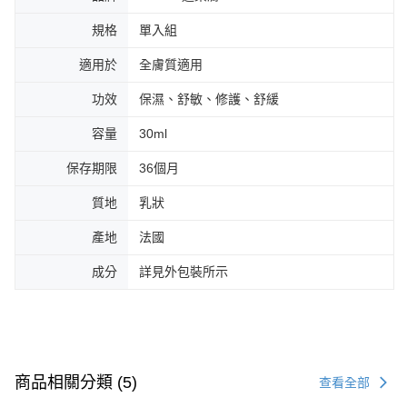
規格
單入組
適用於
全膚質適用
功效
保濕、舒敏、修護、舒緩
容量
30ml
保存期限
36個月
質地
乳狀
產地
法國
成分
詳見外包裝所示
商品相關分類 (5)
查看全部