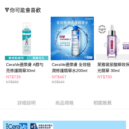
２．訂單成立數日內，您將收到繳費通知簡訊。
每筆NT$65，滿NT$390(含以上)免運費
🔻你可能會喜歡
３．收到繳費通知簡訊後14天內，點擊此簡訊中的連結，可透過四大超商／
ATM／網路銀行／等多元方式進行付款，方視為交易完成。
萊爾富取貨付款
※ 請注意：結帳手續完成當下不需立刻繳費，但若您需要取消訂單，請聯絡
每筆NT$65，滿NT$490(含以上)免運費
購買商品的店家。未經商家同意取消之訂單仍視為有效，需透過AFTEE先享
後付繳納相關費用。
付款後萊爾富取貨
※ 交易是否成功請以「AFTEE先享後付 」之結帳頁面顯示為準，若有關於
是否繳費成功／繳費後需取消欲退款等相關疑問，請聯繫「AFTEE先享後付
每筆NT$65，滿NT$490(含以上)免運費
客戶支援中心」
https://netprotections.freshdesk.com/support/home
7-11取貨付款
【注意事項】
１．透過由恩沛科技股份有限公司提供之「AFTEE先享後付」服務完成之交
每筆NT$65，滿NT$490(含以上)免運費
CeraVe適樂膚 A醇勻
CeraVe適樂膚 全效極
萊雅玻尿酸瞬效
易，需依本服務之必要範圍內提供個人資料，並將交易相關給付款項請求債
亮修護精華30ml
潤修護精華水200ml
光精華 30ml
權轉讓予恩沛科技股份有限公司。
付款後7-11取貨
NT$739
NT$467
NT$790
２．關於個人資料處理事宜，請瀏覽以下網址：
每筆NT$65，滿NT$490(含以上)免運費
NT$869
NT$549
https://aftee.tw/terms/#terms3
３．未成年的使用者請事先徵得法定代理人或監護人之同意方可使用
宅配(本島)
「AFTEE先享後付」，若未經同意申辦者引起之損失，本公司不負相關責
任。
每筆NT$100，滿NT$790(含以上)免運費
詳細說明
商品規格
相關推薦
４．使用「AFTEE先享後付」時，將依據個別帳號之用戶狀況，依本公司即
時審查核予不同之上限額度；若仍有額度不足之情形，本公司將視審查結果
付款後寶雅門市自取(由倉庫統一出貨)
請求用戶進行身份認證。
每筆NT$80，滿NT$290(含以上)免運費
５．嚴禁一人註冊多個帳號或使用他人資訊註冊。若發現惡意使用之情形，
恩沛科技股份有限公司將有權停止該用戶之使用額度並採取法律行動。