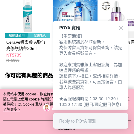
POYA 寶雅
【重要通知】
客服系統將於8/17更新，
CeraVe適樂膚 A醇勻
CeraVe適樂膚 全效極
萊雅玻尿酸瞬效
為保障留言資訊可保留查詢，請先
亮修護精華30ml
潤修護精華水200ml
光精華 30ml
登入會員帳號留言。
NT$739
NT$467
NT$790
NT$869
NT$549
歡迎來到寶雅線上客服系統。為加
速處理您的需求，
你可能有興趣的商品
全站排行
請點選下方按鈕，查詢相關詳情，
若無欲查詢資訊，可直接留言，由
專人為您服務。
本網站中使用 cookie，欲查詢有關本網站使用 cookie 方式之詳情，及若您不希
★客服服務時間：08:30-12:30 /
熱門標籤
望在電腦上使用 cookie 時應如何變更電腦的 cookie 設定，請參閱本網站「
隱私
13:30-17:30 (假日/國定假日休息)
權條款
」之 Cookie 聲明。您繼續使用本網站即表示您同意本公司得按本網站使
用條款之 Cookie 聲明使用 cookie。
了解更多 >
Reply to POYA 寶雅
我知道了