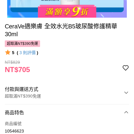
CeraVe適樂膚 全效水光B5玻尿酸修護精華
30ml
超取滿NT$390免運
5
(
3
則評價
)
NT$829
NT$705
付款與運送方式
超取滿NT$390免運
付款方式
商品特色
POYA支付
商品編號
信用卡一次付款
10546623