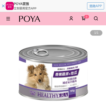
POYA寶雅
開啟APP
立刻使用官方APP
0
1
/
1