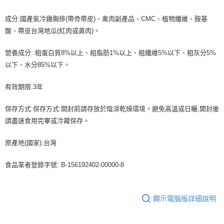
成分:國產氣冷雞胸排(帶骨帶皮)、禽肉副產品、CMC、植物纖維、胺基
酸、帶皮台灣地瓜(紅肉或黃肉)。
營養成分::粗蛋白質8%以上、粗脂肪1%以上、粗纖維5%以下、粗灰分5%
以下、水分85%以下。
有效期限:3年
保存方式:保存方式:開封前請存放於陰涼乾燥環境，避免高溫或日曬,開封後
請盡速食用完畢或冷藏保存。
原產地(國家):台灣
食品業者登錄字號: B-156192402-00000-8
顯示電腦版詳細說明