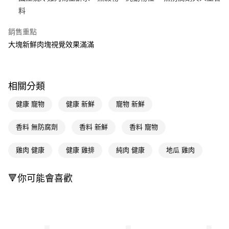
料
Apple Pay
銷售重點
街口支付
大塊新鮮肉塊視覺效果滿滿
悠遊付
Google Pay
相關分類
AFTEE先享後付
相關說明
健康 寵物
健康 新鮮
寵物 新鮮
【關於「AFTEE先享後付」】
即享券
AFTEE先享後付是「在收到商品之後才付款」的支付方式。 讓您購物簡單
香料 無防腐劑
香料 新鮮
香料 寵物
便利好安心！
１．簡單：不需註冊會員、不需綁卡、不需儲值。
運送方式
雞肉 健康
健康 雞排
純肉 健康
地瓜 雞肉
２．便利：只要手機號碼，簡訊認證，即可結帳。
３．安心：先確認商品／服務後，再付款。
全家取貨付款
每筆NT$65，滿NT$390(含以上)免運費
🔻你可能會喜歡
【「AFTEE先享後付」結帳流程】
１．於結帳方式選擇「AFTEE先享後付」後，將跳轉至「AFTEE先享後付」
付款後全家取貨
結帳頁面，進行簡訊認證並確認金額後，即可完成結帳。
２．訂單成立數日內，您將收到繳費通知簡訊。
每筆NT$65，滿NT$390(含以上)免運費
３．收到繳費通知簡訊後14天內，點擊此簡訊中的連結，可透過四大超商／
ATM／網路銀行／等多元方式進行付款，方視為交易完成。