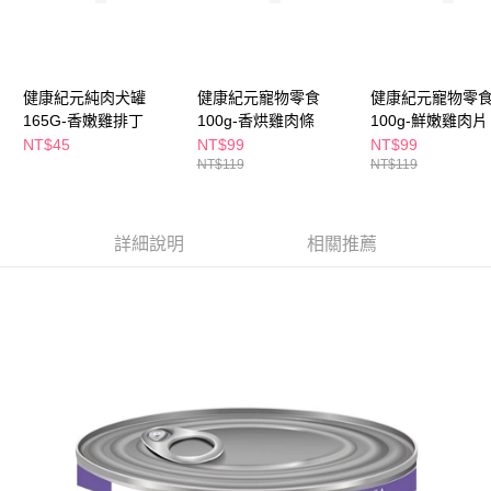
萊爾富取貨付款
※ 請注意：結帳手續完成當下不需立刻繳費，但若您需要取消訂單，請聯絡
每筆NT$65，滿NT$490(含以上)免運費
購買商品的店家。未經商家同意取消之訂單仍視為有效，需透過AFTEE先享
後付繳納相關費用。
付款後萊爾富取貨
※ 交易是否成功請以「AFTEE先享後付 」之結帳頁面顯示為準，若有關於
是否繳費成功／繳費後需取消欲退款等相關疑問，請聯繫「AFTEE先享後付
健康紀元純肉犬罐
健康紀元寵物零食
健康紀元寵物零
每筆NT$65，滿NT$490(含以上)免運費
客戶支援中心」
https://netprotections.freshdesk.com/support/home
165G-香嫩雞排丁
100g-香烘雞肉條
100g-鮮嫩雞肉片
7-11取貨付款
NT$45
NT$99
NT$99
【注意事項】
NT$119
NT$119
１．透過由恩沛科技股份有限公司提供之「AFTEE先享後付」服務完成之交
每筆NT$65，滿NT$490(含以上)免運費
易，需依本服務之必要範圍內提供個人資料，並將交易相關給付款項請求債
權轉讓予恩沛科技股份有限公司。
付款後7-11取貨
２．關於個人資料處理事宜，請瀏覽以下網址：
每筆NT$65，滿NT$490(含以上)免運費
詳細說明
相關推薦
https://aftee.tw/terms/#terms3
３．未成年的使用者請事先徵得法定代理人或監護人之同意方可使用
宅配(本島)
「AFTEE先享後付」，若未經同意申辦者引起之損失，本公司不負相關責
任。
每筆NT$100，滿NT$790(含以上)免運費
４．使用「AFTEE先享後付」時，將依據個別帳號之用戶狀況，依本公司即
時審查核予不同之上限額度；若仍有額度不足之情形，本公司將視審查結果
付款後寶雅門市自取(由倉庫統一出貨)
請求用戶進行身份認證。
每筆NT$80，滿NT$290(含以上)免運費
５．嚴禁一人註冊多個帳號或使用他人資訊註冊。若發現惡意使用之情形，
恩沛科技股份有限公司將有權停止該用戶之使用額度並採取法律行動。