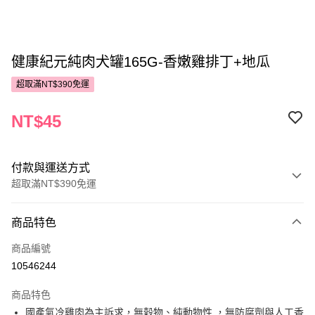
健康紀元純肉犬罐165G-香嫩雞排丁+地瓜
超取滿NT$390免運
NT$45
付款與運送方式
超取滿NT$390免運
付款方式
商品特色
POYA支付
商品編號
信用卡一次付款
10546244
超商取貨付款
商品特色
LINE Pay
國產氣冷雞肉為主訴求，無榖物、純動物性 ，無防腐劑與人工香