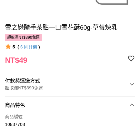
雪之戀隨手茶點一口雪花酥60g-草莓煉乳
超取滿NT$390免運
5
(
6
則評價
)
NT$49
付款與運送方式
超取滿NT$390免運
付款方式
商品特色
POYA支付
商品編號
信用卡一次付款
10537708
超商取貨付款