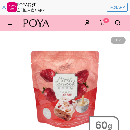
POYA寶雅
開啟APP
立刻使用官方APP
0
1
/
2