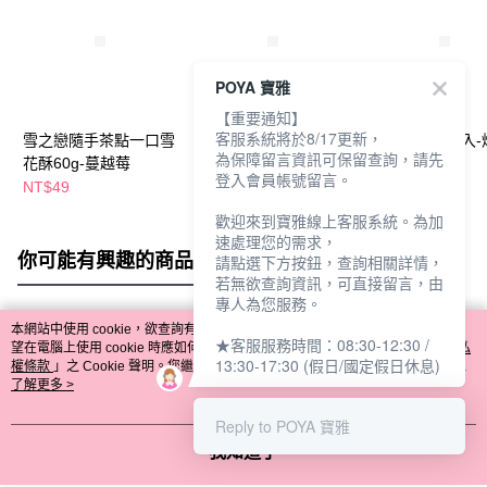
POYA 寶雅
【重要通知】
客服系統將於8/17更新，
雪之戀隨手茶點一口雪
雪之戀銅鑼燒165g-珍
雪之戀米餅14入-
為保障留言資訊可保留查詢，請先
花酥60g-蔓越莓
珠奶茶
登入會員帳號留言。
NT$49
NT$85
NT$75
歡迎來到寶雅線上客服系統。為加
速處理您的需求，
你可能有興趣的商品
全站排行
請點選下方按鈕，查詢相關詳情，
若無欲查詢資訊，可直接留言，由
專人為您服務。
本網站中使用 cookie，欲查詢有關本網站使用 cookie 方式之詳情，及若您不希
★客服服務時間：08:30-12:30 /
熱門標籤
望在電腦上使用 cookie 時應如何變更電腦的 cookie 設定，請參閱本網站「
隱私
13:30-17:30 (假日/國定假日休息)
權條款
」之 Cookie 聲明。您繼續使用本網站即表示您同意本公司得按本網站使
用條款之 Cookie 聲明使用 cookie。
了解更多 >
Reply to POYA 寶雅
我知道了