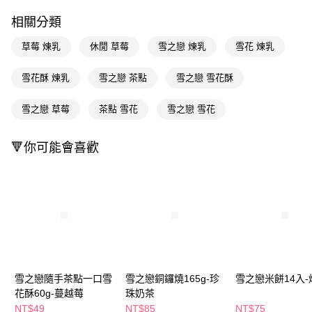
LINE Pay
相關分類
Apple Pay
草莓 煉乳
休閒 草莓
雪之戀 煉乳
雪花 煉乳
街口支付
雪花酥 煉乳
雪之戀 茶點
雪之戀 雪花酥
悠遊付
雪之戀 草莓
茶點 雪花
雪之戀 雪花
Google Pay
AFTEE先享後付
🔻你可能會喜歡
相關說明
【關於「AFTEE先享後付」】
即享券
AFTEE先享後付是「在收到商品之後才付款」的支付方式。 讓您購物簡單
便利好安心！
１．簡單：不需註冊會員、不需綁卡、不需儲值。
運送方式
２．便利：只要手機號碼，簡訊認證，即可結帳。
３．安心：先確認商品／服務後，再付款。
全家取貨付款
每筆NT$65，滿NT$390(含以上)免運費
【「AFTEE先享後付」結帳流程】
１．於結帳方式選擇「AFTEE先享後付」後，將跳轉至「AFTEE先享後付」
雪之戀隨手茶點一口雪
雪之戀銅鑼燒165g-珍
雪之戀米餅14入-
付款後全家取貨
結帳頁面，進行簡訊認證並確認金額後，即可完成結帳。
花酥60g-蔓越莓
珠奶茶
２．訂單成立數日內，您將收到繳費通知簡訊。
每筆NT$65，滿NT$390(含以上)免運費
３．收到繳費通知簡訊後14天內，點擊此簡訊中的連結，可透過四大超商／
NT$49
NT$85
NT$75