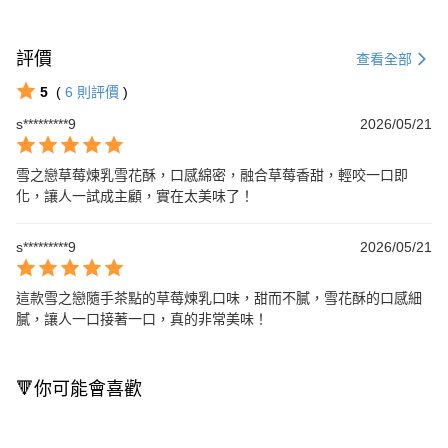
評價
查看全部
5
(
6
則評價
)
s*********9
2026/05/21
雪之戀草莓煉乳雪花酥，口感綿密，融合草莓香甜，輕咬一口即
化，讓人一試成主顧，實在太美味了！
s*********9
2026/05/21
這款雪之戀隨手茶點的草莓煉乳口味，甜而不膩，雪花酥的口感細
膩，讓人一口接著一口，真的非常美味！
🔻你可能會喜歡