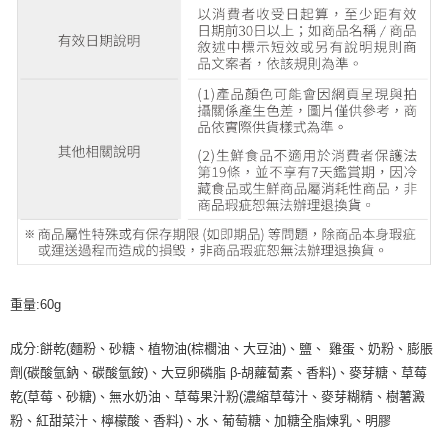
重量:60g
成分:餅乾(麵粉、砂糖、植物油(棕櫚油、大豆油)、鹽、 雞蛋、奶粉、膨脹
劑(碳酸氫鈉、碳酸氫銨)、大豆卵磷脂 β-胡蘿蔔素、香料)、麥芽糖、草莓
乾(草莓、砂糖)、無水奶油、草莓果汁粉(濃縮草莓汁、麥芽糊精、樹薯澱
粉、紅甜菜汁、檸檬酸、香料)、水、葡萄糖、加糖全脂煉乳、明膠