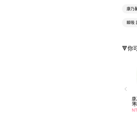
康乃
瞬吸 
🔻你
康
薄
香
NT