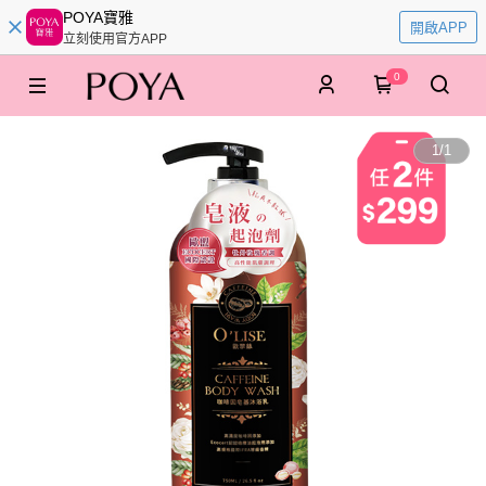
POYA寶雅
開啟APP
立刻使用官方APP
0
1
/
1