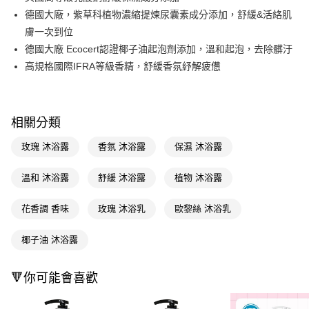
德國大廠，紫草科植物濃縮提煉尿囊素成分添加，舒緩&活絡肌
Apple Pay
膚一次到位
街口支付
德國大廠 Ecocert認證椰子油起泡劑添加，溫和起泡，去除髒汙
高規格國際IFRA等級香精，舒緩香氛紓解疲憊
悠遊付
Google Pay
AFTEE先享後付
相關分類
相關說明
玫瑰 沐浴露
香氛 沐浴露
保濕 沐浴露
【關於「AFTEE先享後付」】
即享券
AFTEE先享後付是「在收到商品之後才付款」的支付方式。 讓您購物簡單
溫和 沐浴露
舒緩 沐浴露
植物 沐浴露
便利好安心！
１．簡單：不需註冊會員、不需綁卡、不需儲值。
運送方式
２．便利：只要手機號碼，簡訊認證，即可結帳。
花香調 香味
玫瑰 沐浴乳
歐黎絲 沐浴乳
３．安心：先確認商品／服務後，再付款。
全家取貨付款
每筆NT$65，滿NT$390(含以上)免運費
椰子油 沐浴露
【「AFTEE先享後付」結帳流程】
１．於結帳方式選擇「AFTEE先享後付」後，將跳轉至「AFTEE先享後付」
付款後全家取貨
結帳頁面，進行簡訊認證並確認金額後，即可完成結帳。
🔻你可能會喜歡
２．訂單成立數日內，您將收到繳費通知簡訊。
每筆NT$65，滿NT$390(含以上)免運費
３．收到繳費通知簡訊後14天內，點擊此簡訊中的連結，可透過四大超商／
ATM／網路銀行／等多元方式進行付款，方視為交易完成。