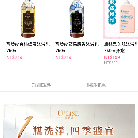
萊爾富取貨付款
※ 請注意：結帳手續完成當下不需立刻繳費，但若您需要取消訂單，請聯絡
每筆NT$65，滿NT$490(含以上)免運費
購買商品的店家。未經商家同意取消之訂單仍視為有效，需透過AFTEE先享
後付繳納相關費用。
付款後萊爾富取貨
※ 交易是否成功請以「AFTEE先享後付 」之結帳頁面顯示為準，若有關於
是否繳費成功／繳費後需取消欲退款等相關疑問，請聯繫「AFTEE先享後付
每筆NT$65，滿NT$490(含以上)免運費
客戶支援中心」
https://netprotections.freshdesk.com/support/home
7-11取貨付款
【注意事項】
歐黎絲杏桃蜂蜜沐浴乳
歐黎絲龍馬麝香沐浴乳
黛絲恩美肌沐浴
１．透過由恩沛科技股份有限公司提供之「AFTEE先享後付」服務完成之交
每筆NT$65，滿NT$490(含以上)免運費
750ml
750ml
750ml柔嫩
易，需依本服務之必要範圍內提供個人資料，並將交易相關給付款項請求債
NT$249
NT$249
NT$199
權轉讓予恩沛科技股份有限公司。
付款後7-11取貨
NT$220
２．關於個人資料處理事宜，請瀏覽以下網址：
每筆NT$65，滿NT$490(含以上)免運費
https://aftee.tw/terms/#terms3
３．未成年的使用者請事先徵得法定代理人或監護人之同意方可使用
宅配(本島)
「AFTEE先享後付」，若未經同意申辦者引起之損失，本公司不負相關責
詳細說明
相關推薦
任。
每筆NT$100，滿NT$790(含以上)免運費
４．使用「AFTEE先享後付」時，將依據個別帳號之用戶狀況，依本公司即
時審查核予不同之上限額度；若仍有額度不足之情形，本公司將視審查結果
付款後寶雅門市自取(由倉庫統一出貨)
請求用戶進行身份認證。
每筆NT$80，滿NT$290(含以上)免運費
５．嚴禁一人註冊多個帳號或使用他人資訊註冊。若發現惡意使用之情形，
恩沛科技股份有限公司將有權停止該用戶之使用額度並採取法律行動。