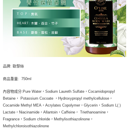
品牌: 歐黎絲
商品重量: 750ml
內容物成分:Pure Water，Sodium Laureth Sulfate，Cocamidopropyl
Betaine， Potassium Cocoate ，Hydroxypropyl methylcellulose，
Cocamide Methyl MEA，Acrylates Copolymer，Glycerin，Sodium L( )
Lactate，Niacinamide，Allantoin，Caffeine， Triethanoamine，
Fragrance，Sodium chloride，Methylisothiazolinone，
Methylchloroisothiazolinone