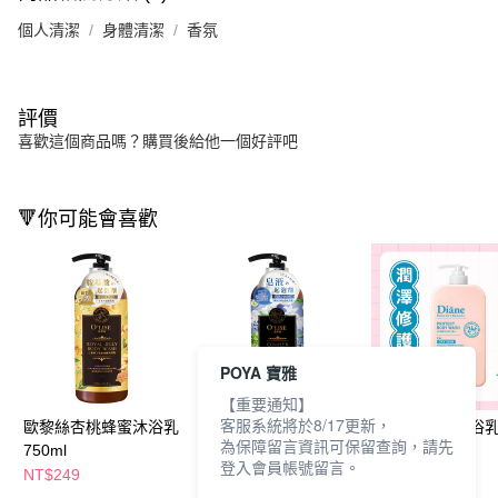
個人清潔
身體清潔
香氛
評價
喜歡這個商品嗎？購買後給他一個好評吧
🔻你可能會喜歡
POYA 寶雅
【重要通知】
客服系統將於8/17更新，
歐黎絲杏桃蜂蜜沐浴乳
歐黎絲龍馬麝香沐浴乳
黛絲恩美肌沐浴
為保障留言資訊可保留查詢，請先
750ml
750ml
750ml柔嫩
登入會員帳號留言。
NT$249
NT$249
NT$199
NT$220