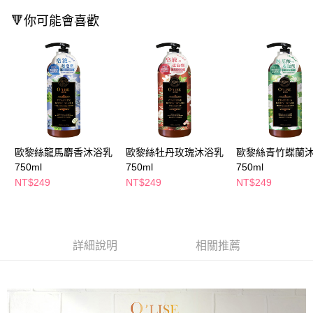
萊爾富取貨付款
※ 請注意：結帳手續完成當下不需立刻繳費，但若您需要取消訂單，請聯絡
每筆NT$65，滿NT$490(含以上)免運費
🔻你可能會喜歡
購買商品的店家。未經商家同意取消之訂單仍視為有效，需透過AFTEE先享
後付繳納相關費用。
付款後萊爾富取貨
※ 交易是否成功請以「AFTEE先享後付 」之結帳頁面顯示為準，若有關於
是否繳費成功／繳費後需取消欲退款等相關疑問，請聯繫「AFTEE先享後付
每筆NT$65，滿NT$490(含以上)免運費
客戶支援中心」
https://netprotections.freshdesk.com/support/home
7-11取貨付款
【注意事項】
１．透過由恩沛科技股份有限公司提供之「AFTEE先享後付」服務完成之交
每筆NT$65，滿NT$490(含以上)免運費
易，需依本服務之必要範圍內提供個人資料，並將交易相關給付款項請求債
權轉讓予恩沛科技股份有限公司。
付款後7-11取貨
２．關於個人資料處理事宜，請瀏覽以下網址：
歐黎絲龍馬麝香沐浴乳
歐黎絲牡丹玫瑰沐浴乳
歐黎絲青竹蝶蘭
每筆NT$65，滿NT$490(含以上)免運費
https://aftee.tw/terms/#terms3
750ml
750ml
750ml
３．未成年的使用者請事先徵得法定代理人或監護人之同意方可使用
宅配(本島)
NT$249
NT$249
NT$249
「AFTEE先享後付」，若未經同意申辦者引起之損失，本公司不負相關責
任。
每筆NT$100，滿NT$790(含以上)免運費
４．使用「AFTEE先享後付」時，將依據個別帳號之用戶狀況，依本公司即
時審查核予不同之上限額度；若仍有額度不足之情形，本公司將視審查結果
付款後寶雅門市自取(由倉庫統一出貨)
請求用戶進行身份認證。
每筆NT$80，滿NT$290(含以上)免運費
詳細說明
相關推薦
５．嚴禁一人註冊多個帳號或使用他人資訊註冊。若發現惡意使用之情形，
恩沛科技股份有限公司將有權停止該用戶之使用額度並採取法律行動。