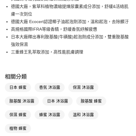
德國大廠，紫草科植物濃縮提煉尿囊素成分添加，舒緩&活絡肌
Apple Pay
膚一次到位
街口支付
德國大廠 Ecocert認證椰子油起泡劑添加，溫和起泡，去除髒汙
高規格國際IFRA等級香精，舒緩香氛紓解疲憊
悠遊付
日本大廠釋出專利胺基酸(牛磺酸)起泡劑成分添加，雙重胺基酸
Google Pay
強效保濕
三重蜂王乳萃取添加，高性能肌膚調理
AFTEE先享後付
相關說明
【關於「AFTEE先享後付」】
即享券
AFTEE先享後付是「在收到商品之後才付款」的支付方式。 讓您購物簡單
相關分類
便利好安心！
１．簡單：不需註冊會員、不需綁卡、不需儲值。
運送方式
日本 蜂蜜
香氛 沐浴露
保濕 沐浴露
２．便利：只要手機號碼，簡訊認證，即可結帳。
３．安心：先確認商品／服務後，再付款。
全家取貨付款
胺基酸 沐浴露
日本 沐浴露
胺基酸 蜂蜜
每筆NT$65，滿NT$390(含以上)免運費
【「AFTEE先享後付」結帳流程】
１．於結帳方式選擇「AFTEE先享後付」後，將跳轉至「AFTEE先享後付」
保濕 蜂蜜
蜂蜜 沐浴露
溫和 沐浴露
付款後全家取貨
結帳頁面，進行簡訊認證並確認金額後，即可完成結帳。
２．訂單成立數日內，您將收到繳費通知簡訊。
每筆NT$65，滿NT$390(含以上)免運費
３．收到繳費通知簡訊後14天內，點擊此簡訊中的連結，可透過四大超商／
植物 蜂蜜
ATM／網路銀行／等多元方式進行付款，方視為交易完成。