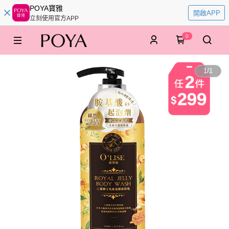
POYA寶雅
開啟APP
立刻使用官方APP
0
1
/
1