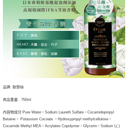
品牌: 歐黎絲
商品重量: 750ml
內容物成分:Pure Water，Sodium Laureth Sulfate，Cocamidopropyl
Betaine， Potassium Cocoate ，Hydroxypropyl methylcellulose，
Cocamide Methyl MEA，Acrylates Copolymer，Glycerin，Sodium L( )