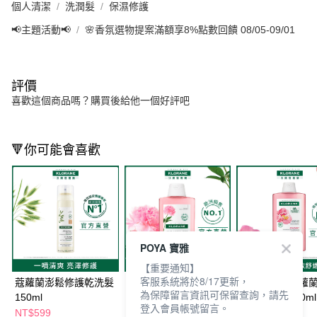
個人清潔
洗潤髮
保濕修護
📢主題活動📢
🌸香氛選物提案滿額享8%點數回饋 08/05-09/01
評價
喜歡這個商品嗎？購買後給他一個好評吧
🔻你可能會喜歡
POYA 寶雅
【重要通知】
客服系統將於8/17更新，
蔻蘿蘭澎鬆修護乾洗髮
蔻蘿蘭速效舒敏洗髮精
KLORANE 蔻蘿
為保障留言資訊可保留查詢，請先
150ml
200ml
舒敏洗髮精400ml
登入會員帳號留言。
NT$599
NT$359
NT$539