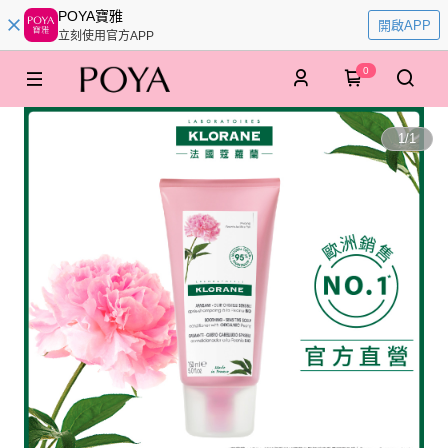
POYA寶雅
開啟APP
立刻使用官方APP
0
1
/
1