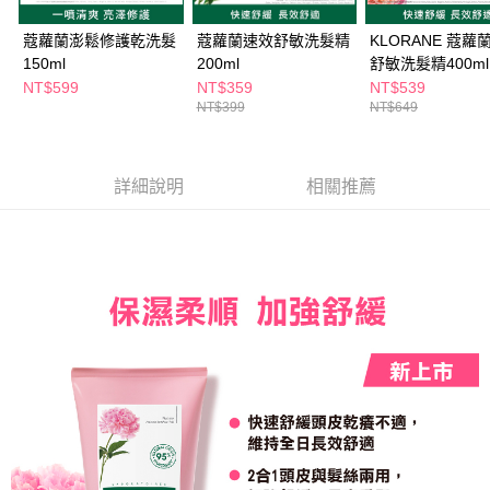
ATM／網路銀行／等多元方式進行付款，方視為交易完成。
萊爾富取貨付款
※ 請注意：結帳手續完成當下不需立刻繳費，但若您需要取消訂單，請聯絡
蔻蘿蘭澎鬆修護乾洗髮
蔻蘿蘭速效舒敏洗髮精
KLORANE 蔻蘿
每筆NT$65，滿NT$490(含以上)免運費
購買商品的店家。未經商家同意取消之訂單仍視為有效，需透過AFTEE先享
150ml
200ml
舒敏洗髮精400ml
後付繳納相關費用。
付款後萊爾富取貨
※ 交易是否成功請以「AFTEE先享後付 」之結帳頁面顯示為準，若有關於
NT$599
NT$359
NT$539
是否繳費成功／繳費後需取消欲退款等相關疑問，請聯繫「AFTEE先享後付
NT$399
NT$649
每筆NT$65，滿NT$490(含以上)免運費
客戶支援中心」
https://netprotections.freshdesk.com/support/home
7-11取貨付款
【注意事項】
１．透過由恩沛科技股份有限公司提供之「AFTEE先享後付」服務完成之交
每筆NT$65，滿NT$490(含以上)免運費
詳細說明
相關推薦
易，需依本服務之必要範圍內提供個人資料，並將交易相關給付款項請求債
權轉讓予恩沛科技股份有限公司。
付款後7-11取貨
２．關於個人資料處理事宜，請瀏覽以下網址：
每筆NT$65，滿NT$490(含以上)免運費
https://aftee.tw/terms/#terms3
３．未成年的使用者請事先徵得法定代理人或監護人之同意方可使用
宅配(本島)
「AFTEE先享後付」，若未經同意申辦者引起之損失，本公司不負相關責
任。
每筆NT$100，滿NT$790(含以上)免運費
４．使用「AFTEE先享後付」時，將依據個別帳號之用戶狀況，依本公司即
時審查核予不同之上限額度；若仍有額度不足之情形，本公司將視審查結果
付款後寶雅門市自取(由倉庫統一出貨)
請求用戶進行身份認證。
每筆NT$80，滿NT$290(含以上)免運費
５．嚴禁一人註冊多個帳號或使用他人資訊註冊。若發現惡意使用之情形，
恩沛科技股份有限公司將有權停止該用戶之使用額度並採取法律行動。