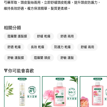
LINE Pay
芍藥萃取，頭皮髮絲兩用，立即舒緩頭皮乾癢，提升頭皮防護力，
維持長效舒適。複方保濕精華，髮質更柔順。
Apple Pay
街口支付
相關分類
悠遊付
蔻蘿蘭 護髮膜
舒緩 乾癢
舒適 兩用
Google Pay
AFTEE先享後付
舒適 乾癢
長效 乾癢
防護力 乾癢
舒緩 兩用
相關說明
【關於「AFTEE先享後付」】
舒敏 護髮膜
蔻蘿蘭 頭皮
舒敏 護髮
即享券
AFTEE先享後付是「在收到商品之後才付款」的支付方式。 讓您購物簡單
便利好安心！
１．簡單：不需註冊會員、不需綁卡、不需儲值。
🔻你可能會喜歡
運送方式
２．便利：只要手機號碼，簡訊認證，即可結帳。
３．安心：先確認商品／服務後，再付款。
全家取貨付款
每筆NT$65，滿NT$390(含以上)免運費
【「AFTEE先享後付」結帳流程】
１．於結帳方式選擇「AFTEE先享後付」後，將跳轉至「AFTEE先享後付」
付款後全家取貨
結帳頁面，進行簡訊認證並確認金額後，即可完成結帳。
２．訂單成立數日內，您將收到繳費通知簡訊。
每筆NT$65，滿NT$390(含以上)免運費
３．收到繳費通知簡訊後14天內，點擊此簡訊中的連結，可透過四大超商／