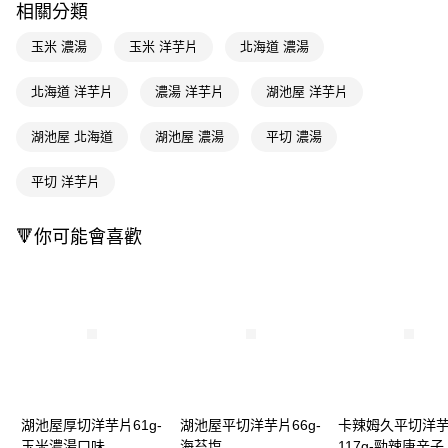
相關分類
Apple Pay
玉米 濃湯
玉米 洋芋片
北海道 濃湯
街口支付
北海道 洋芋片
濃湯 洋芋片
湖池屋 洋芋片
悠遊付
湖池屋 北海道
湖池屋 濃湯
平切 濃湯
Google Pay
AFTEE先享後付
平切 洋芋片
相關說明
【關於「AFTEE先享後付」】
🔻你可能會喜歡
即享券
AFTEE先享後付是「在收到商品之後才付款」的支付方式。 讓您購物簡單
便利好安心！
１．簡單：不需註冊會員、不需綁卡、不需儲值。
運送方式
２．便利：只要手機號碼，簡訊認證，即可結帳。
３．安心：先確認商品／服務後，再付款。
全家取貨付款
每筆NT$65，滿NT$390(含以上)免運費
【「AFTEE先享後付」結帳流程】
１．於結帳方式選擇「AFTEE先享後付」後，將跳轉至「AFTEE先享後付」
付款後全家取貨
結帳頁面，進行簡訊認證並確認金額後，即可完成結帳。
２．訂單成立數日內，您將收到繳費通知簡訊。
每筆NT$65，滿NT$390(含以上)免運費
３．收到繳費通知簡訊後14天內，點擊此簡訊中的連結，可透過四大超商／
湖池屋厚切洋芋片61g-
湖池屋平切洋芋片66g-
卡辣姆久平切洋
ATM／網路銀行／等多元方式進行付款，方視為交易完成。
玉米濃湯口味
海苔塩
117g-勁辣唐辛子