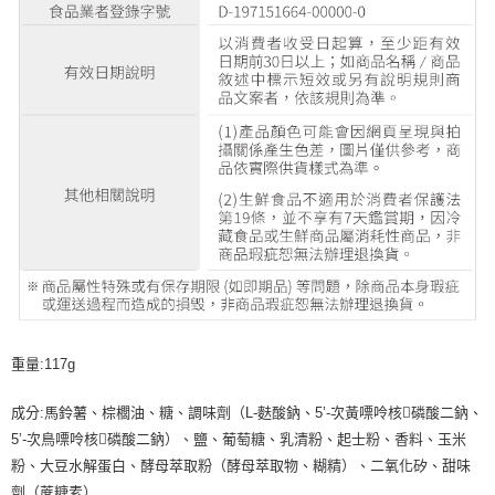
重量:117g
成分:馬鈴薯、棕櫚油、糖、調味劑（L-麩酸鈉、5’-次黃嘌呤核磷酸二鈉、
5’-次鳥嘌呤核磷酸二鈉）、鹽、葡萄糖、乳清粉、起士粉、香料、玉米
粉、大豆水解蛋白、酵母萃取粉（酵母萃取物、糊精）、二氧化矽、甜味
劑（蔗糖素）