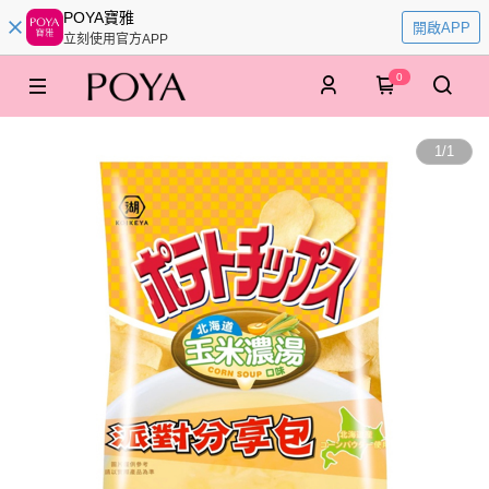
POYA寶雅
開啟APP
立刻使用官方APP
0
1
/
1