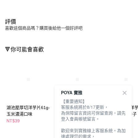
評價
喜歡這個商品嗎？購買後給他一個好評吧
🔻你可能會喜歡
POYA 寶雅
【重要通知】
客服系統將於8/17更新，
湖池屋厚切洋芋片61g-
湖池屋平切洋芋片66g-
卡辣姆久平切洋
為保障留言資訊可保留查詢，請先
玉米濃湯口味
海苔塩
117g-勁辣唐辛子
登入會員帳號留言。
NT$39
NT$39
NT$69
歡迎來到寶雅線上客服系統。為加
速處理您的需求，