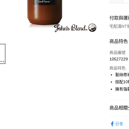
付款與運
宅配滿NT$
付款方式
商品特色
POYA支付
商品編號
10527229
信用卡一
商品特色
LINE Pay
髮絲修
搭配1
Apple Pay
擁有強
街口支付
悠遊付
商品相關分
Google Pa
個人清潔
分享
AFTEE先
🚚廠商直