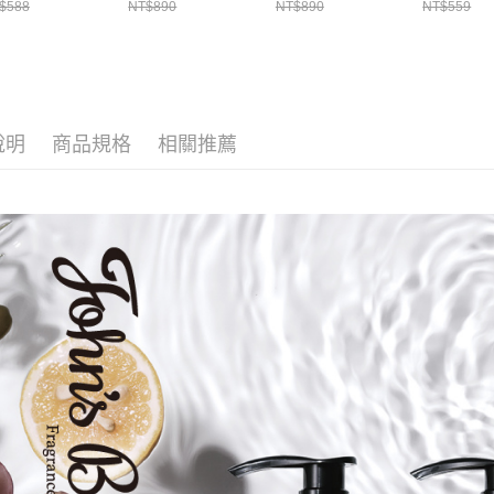
$588
NT$890
NT$890
NT$559
450mL
２．關於
https://aft
３．未成
「AFTE
任。
４．使用「
即時審查
說明
商品規格
相關推薦
結果請求
５．嚴禁
形，恩沛
動。