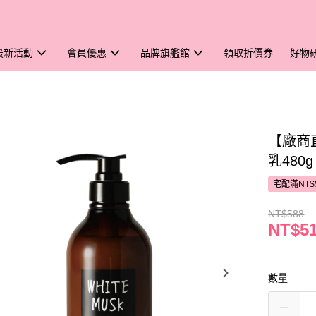
最新活動
會員優惠
品牌旗艦館
領取折價券
好物
【廠商直
乳480
宅配滿NT$
NT$588
NT$5
數量