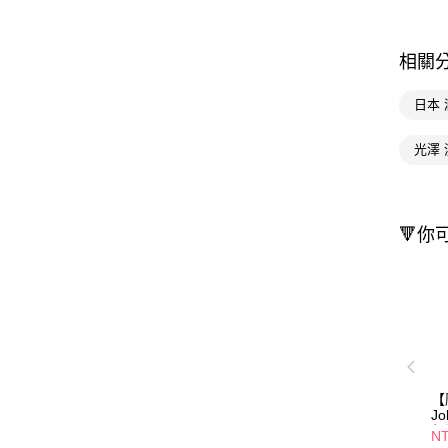
相關
日本
光澤 
🔻你
【
Jo
保
NT
白