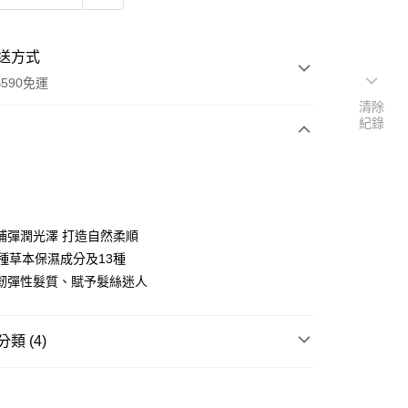
送方式
590免運
清除
紀錄
次付款
補彈潤光澤 打造自然柔順
0種草本保濕成分及13種
韌彈性髮質、賦予髮絲迷人
類 (4)
y
洗潤髮
保濕修護
享後付
送專區