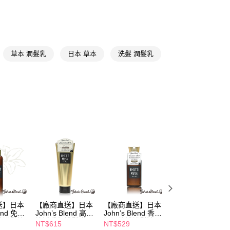
洗潤髮
日韓專區
FTEE先享後付」】
先享後付是「在收到商品之後才付款」的支付方式。 讓您購物簡單
📢
🌸香氛選物提案滿額享8%點數回饋 08/05-09/01
心！
：不需註冊會員、不需綁卡、不需儲值。
草本 潤髮乳
日本 草本
洗髮 潤髮乳
：只要手機號碼，簡訊認證，即可結帳。
送🚚)
：先確認商品／服務後，再付款。
00，滿NT$590(含以上)免運費
EE先享後付」結帳流程】
廠商直送🚚)
方式選擇「AFTEE先享後付」後，將跳轉至「AFTEE先享後
頁面，進行簡訊認證並確認金額後，即可完成結帳。
00
成立數日內，您將收到繳費通知簡訊。
費通知簡訊後14天內，點擊此簡訊中的連結，可透過四大超商
網路銀行／等多元方式進行付款，方視為交易完成。
：結帳手續完成當下不需立刻繳費，但若您需要取消訂單，請聯
的店家。未經商家同意取消之訂單仍視為有效，需透過AFTEE
繳納相關費用。
否成功請以「AFTEE先享後付 」之結帳頁面顯示為準，若有關於
功／繳費後需取消欲退款等相關疑問，請聯繫「AFTEE先享後
援中心」
https://netprotections.freshdesk.com/support/home
項】
送】日本
【廠商直送】日本
【廠商直送】日本
【廠商直送】日本
恩沛科技股份有限公司提供之「AFTEE先享後付」服務完成之
lend 免沖
John’s Blend 高效
John’s Blend 香氛
John’s Blend 洗
依本服務之必要範圍內提供個人資料，並將交易相關給付款項請
效護髮精
滲透香氛護髮膜
潤澤修護護髮油
髮體驗包10mLx6
NT$615
NT$529
NT$199
l 白麝香
200g 白麝香
80ml 白麝香
白麝香
讓予恩沛科技股份有限公司。