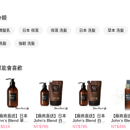
相關說明
個人清潔
【關於「A
AFTEE
分類
📢主題活動
便利好安
運送方式
１．簡單
 潤髮乳
日本 保濕
保濕 洗髮
日本 洗髮
草本 洗髮
２．便利
宅配(廠商直
３．安心
每筆NT$1
洗髮
強韌 洗髮
【「AFT
宅配(離島
１．於結帳
付」結帳
每筆NT$3
２．訂單
３．收到繳
可能會喜歡
／ATM／
※ 請注意
絡購買商品
先享後付
※ 交易是
是否繳費成
付客戶支
【注意事
廠商直送】日本
【廠商直送】日本
【廠商直送】日本
【廠商直
１．透過由
hn’s Blend 草本
John’s Blend 白麝
John’s Blend 白麝
John’s B
交易，需
濕洗髮精480mL
香草本保濕潤髮乳
香草本保濕洗髮精
洗香氛瞬
$519
NT$785
NT$785
NT$495
麝香
480g+補充包450g
480mL+補充包
華乳120m
求債權轉