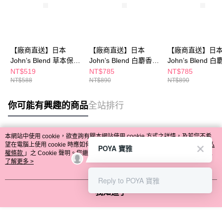
【廠商直送】日本
【廠商直送】日本
【廠商直送】日
John’s Blend 草本保濕
John’s Blend 白麝香草
John’s Blend 
洗髮精480mL 白麝香
本保濕潤髮乳480g+補
本保濕洗髮精
NT$519
NT$785
NT$785
NT$588
NT$890
NT$890
充包450g
480mL+補充包45
你可能有興趣的商品
全站排行
本網站中使用 cookie，欲查詢有關本網站使用 cookie 方式之詳情，及若您不希
熱門標籤
望在電腦上使用 cookie 時應如何變更電腦的 cookie 設定，請參閱本網站「
隱私
POYA 寶雅
權條款
」之 Cookie 聲明。您繼續使用本網站即表示您同意本公司得按本網站使
用條款之 Cookie 聲明使用 cookie。
了解更多 >
Reply to POYA 寶雅
我知道了