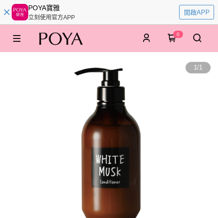
POYA寶雅
開啟APP
立刻使用官方APP
0
1
/
1