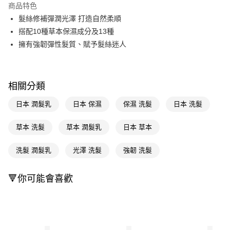
商品特色
Apple Pay
髮絲修補彈潤光澤 打造自然柔順
搭配10種草本保濕成分及13種
街口支付
擁有強韌彈性髮質、賦予髮絲迷人
悠遊付
Google Pay
相關分類
AFTEE先享後付
日本 潤髮乳
日本 保濕
保濕 洗髮
日本 洗髮
相關說明
【關於「AFTEE先享後付」】
AFTEE先享後付是「在收到商品之後才付款」的支付方式。 讓您購物簡單
草本 洗髮
草本 潤髮乳
日本 草本
運送方式
便利好安心！
１．簡單：不需註冊會員、不需綁卡、不需儲值。
宅配(廠商直送🚚)
洗髮 潤髮乳
光澤 洗髮
強韌 洗髮
２．便利：只要手機號碼，簡訊認證，即可結帳。
每筆NT$100，滿NT$590(含以上)免運費
３．安心：先確認商品／服務後，再付款。
🔻你可能會喜歡
宅配(離島廠商直送🚚)
【「AFTEE先享後付」結帳流程】
１．於結帳方式選擇「AFTEE先享後付」後，將跳轉至「AFTEE先享後付」
每筆NT$300
結帳頁面，進行簡訊認證並確認金額後，即可完成結帳。
２．訂單成立數日內，您將收到繳費通知簡訊。
３．收到繳費通知簡訊後14天內，點擊此簡訊中的連結，可透過四大超商／
ATM／網路銀行／等多元方式進行付款，方視為交易完成。