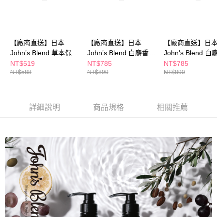
※ 請注意：結帳手續完成當下不需立刻繳費，但若您需要取消訂單，請聯絡
購買商品的店家。未經商家同意取消之訂單仍視為有效，需透過AFTEE先享
後付繳納相關費用。
※ 交易是否成功請以「AFTEE先享後付 」之結帳頁面顯示為準，若有關於
是否繳費成功／繳費後需取消欲退款等相關疑問，請聯繫「AFTEE先享後付
【廠商直送】日本
【廠商直送】日本
【廠商直送】日
客戶支援中心」
https://netprotections.freshdesk.com/support/home
John’s Blend 草本保濕
John’s Blend 白麝香草
John’s Blend 
洗髮精480mL 白麝香
本保濕潤髮乳480g+補
本保濕洗髮精
NT$519
NT$785
NT$785
【注意事項】
NT$588
NT$890
NT$890
充包450g
480mL+補充包45
１．透過由恩沛科技股份有限公司提供之「AFTEE先享後付」服務完成之交
易，需依本服務之必要範圍內提供個人資料，並將交易相關給付款項請求債
權轉讓予恩沛科技股份有限公司。
２．關於個人資料處理事宜，請瀏覽以下網址：
詳細說明
商品規格
相關推薦
https://aftee.tw/terms/#terms3
３．未成年的使用者請事先徵得法定代理人或監護人之同意方可使用
「AFTEE先享後付」，若未經同意申辦者引起之損失，本公司不負相關責
任。
４．使用「AFTEE先享後付」時，將依據個別帳號之用戶狀況，依本公司即
時審查核予不同之上限額度；若仍有額度不足之情形，本公司將視審查結果
請求用戶進行身份認證。
５．嚴禁一人註冊多個帳號或使用他人資訊註冊。若發現惡意使用之情形，
恩沛科技股份有限公司將有權停止該用戶之使用額度並採取法律行動。