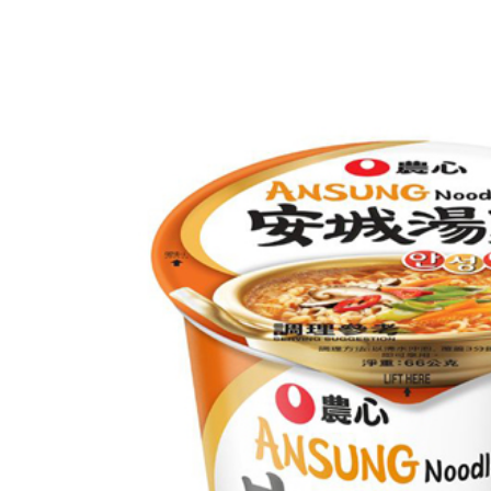
求債權轉
２．關於
付款後7-1
https://aft
每筆NT$6
３．未成
「AFTE
宅配(本島)
任。
４．使用「
每筆NT$1
即時審查
結果請求
付款後寶雅
５．嚴禁
每筆NT$8
形，恩沛
動。