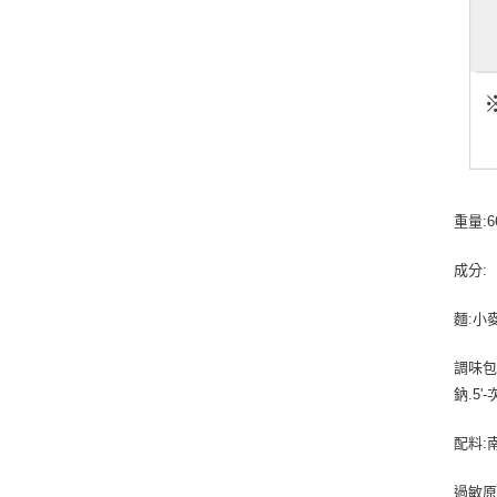
重量:6
成分:
麵:小
調味包
鈉.5
配料:
過敏原