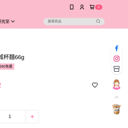
0
研究室
城杯麵66g
390免運
2