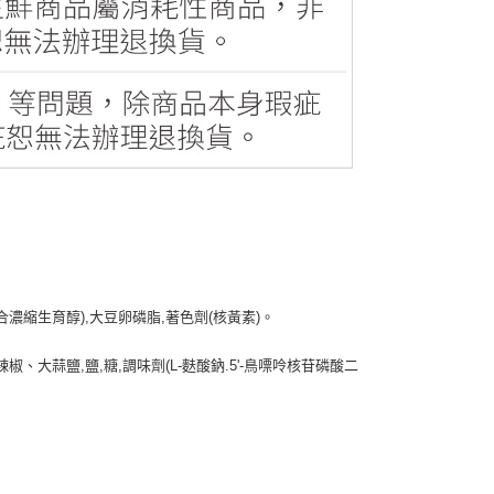
合濃縮生育醇),大豆卵磷脂,著色劑(核黃素)。
椒、大蒜鹽,鹽,糖,調味劑(L-麩酸鈉.5'-鳥嘌呤核苷磷酸二