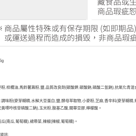
6g
麥粉,棕櫚油,馬鈴薯澱粉,鹽,品質改良劑(碳酸鉀,碳酸鈉,磷酸二氫鈉),抗氧化青混
:調味粉(麥芽糊精,水解大豆蛋白,鹽,酵母萃取物,小麥粉,芝麻,香辛料(麥芽糊精,辣
'-次黃嘌呤核苷磷酸二鈉),玉米粉,胺基乙酸,關華豆膠,檸檬酸。
南瓜(南瓜,葡萄糖),裙帶菜,辣椒(辣椒,葡萄糖)。
資訊: