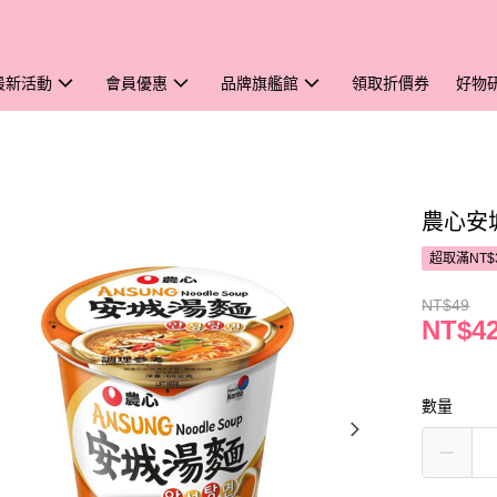
最新活動
會員優惠
品牌旗艦館
領取折價券
好物
農心安
超取滿NT$
NT$49
NT$4
數量