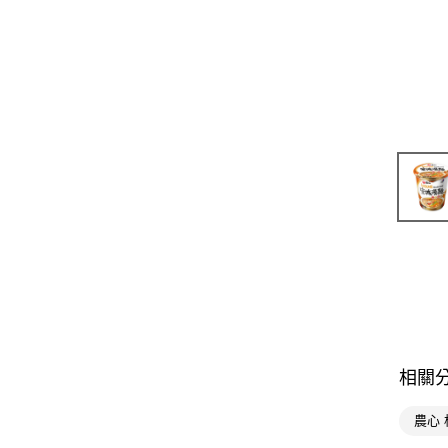
相關
農心 