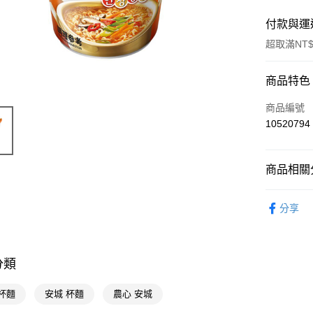
付款與運
超取滿NT$
付款方式
商品特色
POYA支付
商品編號
10520794
信用卡一
超商取貨
商品相關分
LINE Pay
食品飲料
分享
Apple Pay
街口支付
悠遊付
分類
Google Pa
杯麵
安城 杯麵
農心 安城
AFTEE先