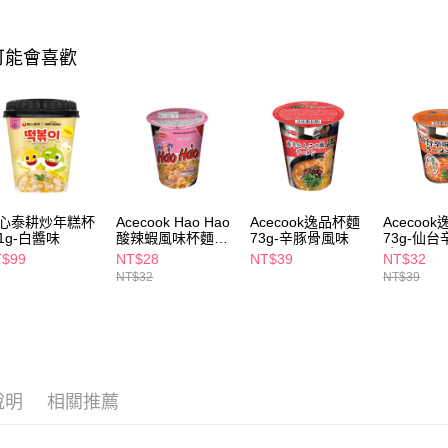
相關說明
【關於「A
可能會喜歡
即享券
AFTEE
便利好安
１．簡單
２．便利
運送方式
３．安心
全家取貨
【「AFT
每筆NT$6
１．於結帳
付」結帳
心泰耕炒年糕杯
Acecook Hao Hao
Acecook逸品杯麵
Acecoo
付款後全
２．訂單
11g-白醬味
酸辣蝦風味杯麵
73g-辛豚骨風味
73g-仙
３．收到繳
每筆NT$6
68g
味
／ATM／
T$99
NT$28
NT$39
NT$32
※ 請注意
NT$32
NT$39
萊爾富取
絡購買商品
先享後付
每筆NT$6
※ 交易是
是否繳費成
付款後萊
付客戶支
每筆NT$6
說明
相關推薦
【注意事
7-11取貨
１．透過由
交易，需
每筆NT$6