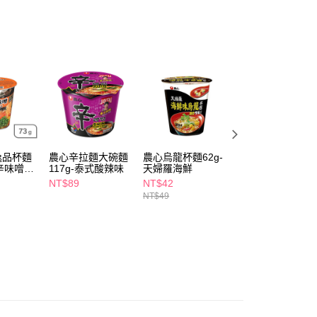
FTEE先享後付」】
先享後付是「在收到商品之後才付款」的支付方式。 讓您購物簡單
心！
：不需註冊會員、不需綁卡、不需儲值。
：只要手機號碼，簡訊認證，即可結帳。
：先確認商品／服務後，再付款。
付款
EE先享後付」結帳流程】
5，滿NT$390(含以上)免運費
方式選擇「AFTEE先享後付」後，將跳轉至「AFTEE先享後
頁面，進行簡訊認證並確認金額後，即可完成結帳。
k逸品杯麵
農心辛拉麵大碗麵
農心烏龍杯麵62g-
農心辛拉麵123g-
家取貨
成立數日內，您將收到繳費通知簡訊。
台辛味噌風
117g-泰式酸辣味
天婦羅海鮮
泰式酸辣味
費通知簡訊後14天內，點擊此簡訊中的連結，可透過四大超商
5，滿NT$390(含以上)免運費
網路銀行／等多元方式進行付款，方視為交易完成。
NT$89
NT$42
NT$59
：結帳手續完成當下不需立刻繳費，但若您需要取消訂單，請聯
NT$49
貨付款
的店家。未經商家同意取消之訂單仍視為有效，需透過AFTEE
繳納相關費用。
5，滿NT$490(含以上)免運費
否成功請以「AFTEE先享後付 」之結帳頁面顯示為準，若有關於
功／繳費後需取消欲退款等相關疑問，請聯繫「AFTEE先享後
爾富取貨
援中心」
https://netprotections.freshdesk.com/support/home
5，滿NT$490(含以上)免運費
項】
付款
恩沛科技股份有限公司提供之「AFTEE先享後付」服務完成之
依本服務之必要範圍內提供個人資料，並將交易相關給付款項請
5，滿NT$490(含以上)免運費