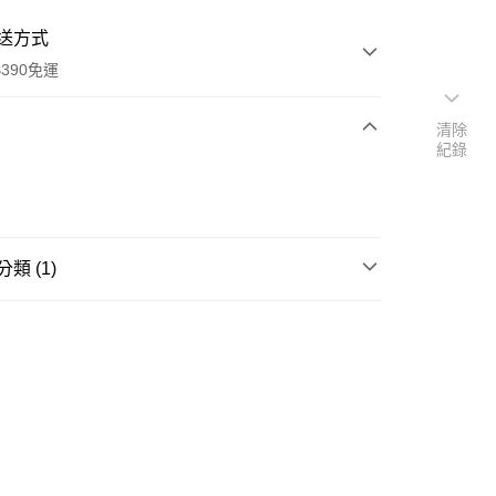
送方式
390免運
清除
紀錄
次付款
付款
類 (1)
泡麵/泡飯/杯湯/調理包
泡麵
y
享後付