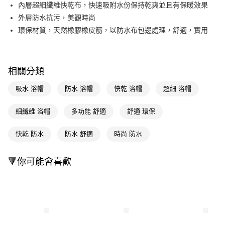
LINE Pay
內層超細纖維快乾布，快速吸附水份保持乾爽並且有保暖效果
外層防水抗污，美觀時尚
Apple Pay
環保材質，天然橡膠橡皮筋，以防水布包邊處理，舒適，實用
街口支付
悠遊付
相關分類
Google Pay
吸水 浴帽
防水 浴帽
快乾 浴帽
超細 浴帽
AFTEE先享後付
相關說明
細纖維 浴帽
多功能 舒適
舒適 環保
【關於「AFTEE先享後付」】
即享券
AFTEE先享後付是「在收到商品之後才付款」的支付方式。 讓您購物簡單
快乾 防水
防水 舒適
時尚 防水
便利好安心！
１．簡單：不需註冊會員、不需綁卡、不需儲值。
運送方式
２．便利：只要手機號碼，簡訊認證，即可結帳。
🔻你可能會喜歡
３．安心：先確認商品／服務後，再付款。
全家取貨付款
每筆NT$65，滿NT$490(含以上)免運費
【「AFTEE先享後付」結帳流程】
１．於結帳方式選擇「AFTEE先享後付」後，將跳轉至「AFTEE先享後付」
付款後全家取貨
結帳頁面，進行簡訊認證並確認金額後，即可完成結帳。
２．訂單成立數日內，您將收到繳費通知簡訊。
每筆NT$65，滿NT$490(含以上)免運費
３．收到繳費通知簡訊後14天內，點擊此簡訊中的連結，可透過四大超商／