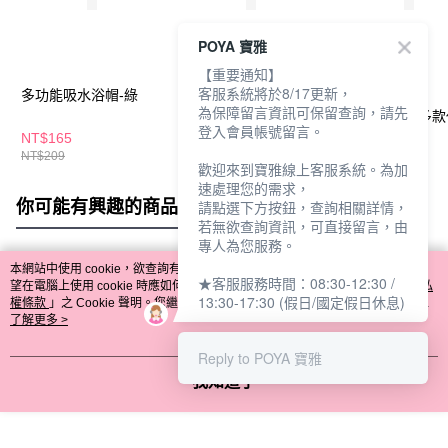
POYA 寶雅
【重要通知】
客服系統將於8/17更新，
多功能吸水浴帽-綠
雙子星浴帽2入組-粉
好好用吸水浴
為保障留言資訊可保留查詢，請先
帽-66*26cm-多
登入會員帳號留言。
NT$165
NT$75
NT$149
NT$209
歡迎來到寶雅線上客服系統。為加
速處理您的需求，
你可能有興趣的商品
全站排行
請點選下方按鈕，查詢相關詳情，
若無欲查詢資訊，可直接留言，由
專人為您服務。
本網站中使用 cookie，欲查詢有關本網站使用 cookie 方式之詳情，及若您不希
★客服服務時間：08:30-12:30 /
熱門標籤
望在電腦上使用 cookie 時應如何變更電腦的 cookie 設定，請參閱本網站「
隱私
13:30-17:30 (假日/國定假日休息)
權條款
」之 Cookie 聲明。您繼續使用本網站即表示您同意本公司得按本網站使
用條款之 Cookie 聲明使用 cookie。
了解更多 >
Reply to POYA 寶雅
我知道了