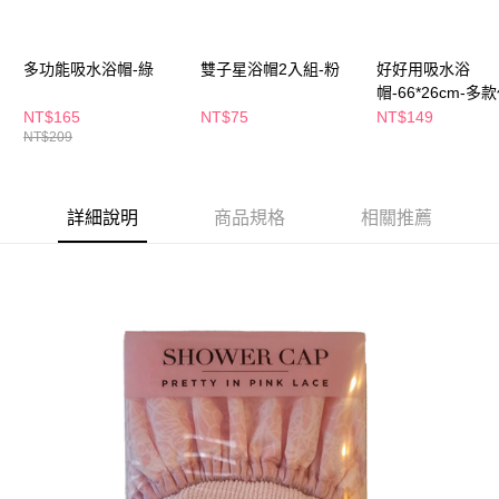
ATM／網路銀行／等多元方式進行付款，方視為交易完成。
萊爾富取貨付款
※ 請注意：結帳手續完成當下不需立刻繳費，但若您需要取消訂單，請聯絡
每筆NT$65，滿NT$490(含以上)免運費
購買商品的店家。未經商家同意取消之訂單仍視為有效，需透過AFTEE先享
後付繳納相關費用。
多功能吸水浴帽-綠
雙子星浴帽2入組-粉
好好用吸水浴
付款後萊爾富取貨
※ 交易是否成功請以「AFTEE先享後付 」之結帳頁面顯示為準，若有關於
帽-66*26cm-多
是否繳費成功／繳費後需取消欲退款等相關疑問，請聯繫「AFTEE先享後付
NT$165
NT$75
NT$149
每筆NT$65，滿NT$490(含以上)免運費
客戶支援中心」
https://netprotections.freshdesk.com/support/home
NT$209
7-11取貨付款
【注意事項】
１．透過由恩沛科技股份有限公司提供之「AFTEE先享後付」服務完成之交
每筆NT$65，滿NT$490(含以上)免運費
易，需依本服務之必要範圍內提供個人資料，並將交易相關給付款項請求債
詳細說明
商品規格
相關推薦
權轉讓予恩沛科技股份有限公司。
付款後7-11取貨
２．關於個人資料處理事宜，請瀏覽以下網址：
每筆NT$65，滿NT$490(含以上)免運費
https://aftee.tw/terms/#terms3
３．未成年的使用者請事先徵得法定代理人或監護人之同意方可使用
宅配(本島)
「AFTEE先享後付」，若未經同意申辦者引起之損失，本公司不負相關責
任。
每筆NT$100，滿NT$790(含以上)免運費
４．使用「AFTEE先享後付」時，將依據個別帳號之用戶狀況，依本公司即
時審查核予不同之上限額度；若仍有額度不足之情形，本公司將視審查結果
付款後寶雅門市自取(由倉庫統一出貨)
請求用戶進行身份認證。
每筆NT$80，滿NT$290(含以上)免運費
５．嚴禁一人註冊多個帳號或使用他人資訊註冊。若發現惡意使用之情形，
恩沛科技股份有限公司將有權停止該用戶之使用額度並採取法律行動。