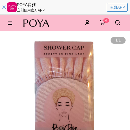
POYA寶雅
開啟APP
立刻使用官方APP
0
1
/
1