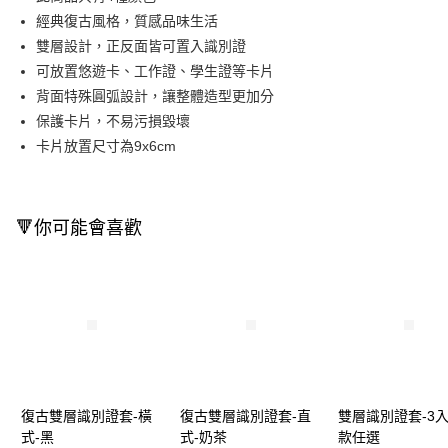
經典復古風格，質感品味生活
Apple Pay
雙層設計，正反面皆可置入識別證
街口支付
可放置悠遊卡、工作證、學生證等卡片
背面特殊圓弧設計，讓整體造型更加分
悠遊付
保護卡片，不易污損毀壞
Google Pay
卡片放置尺寸為9x6cm
AFTEE先享後付
相關說明
【關於「AFTEE先享後付」】
🔻你可能會喜歡
即享券
AFTEE先享後付是「在收到商品之後才付款」的支付方式。 讓您購物簡單
便利好安心！
１．簡單：不需註冊會員、不需綁卡、不需儲值。
運送方式
２．便利：只要手機號碼，簡訊認證，即可結帳。
３．安心：先確認商品／服務後，再付款。
全家取貨付款
每筆NT$65，滿NT$390(含以上)免運費
【「AFTEE先享後付」結帳流程】
１．於結帳方式選擇「AFTEE先享後付」後，將跳轉至「AFTEE先享後付」
付款後全家取貨
結帳頁面，進行簡訊認證並確認金額後，即可完成結帳。
２．訂單成立數日內，您將收到繳費通知簡訊。
每筆NT$65，滿NT$390(含以上)免運費
復古雙層識別證套-橫
復古雙層識別證套-直
雙層識別證套-3入
３．收到繳費通知簡訊後14天內，點擊此簡訊中的連結，可透過四大超商／
式-黑
式-奶茶
款任選
ATM／網路銀行／等多元方式進行付款，方視為交易完成。