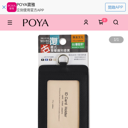
POYA寶雅
開啟APP
立刻使用官方APP
0
1
/
1