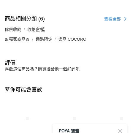
商品相關分類 (6)
查看全部
傢俱收納
收納盒/籃
🎀獨家商品🎀
通路限定
樂品 COCORO
評價
喜歡這個商品嗎？購買後給他一個好評吧
🔻你可能會喜歡
POYA 寶雅