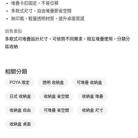
LINE Pay
堆疊卡扣固定，不易位移
多款式尺寸，自由堆疊節省空間
Apple Pay
無印風，輕量透明材質，提升桌面質感
街口支付
銷售重點
悠遊付
多款式可堆疊設計尺寸，可依照不同需求，相互堆疊使用，分類分
區收納
Google Pay
AFTEE先享後付
相關說明
相關分類
【關於「AFTEE先享後付」】
即享券
AFTEE先享後付是「在收到商品之後才付款」的支付方式。 讓您購物簡單
POYA 限定
透明 收納盒
可堆疊 收納盒
便利好安心！
１．簡單：不需註冊會員、不需綁卡、不需儲值。
運送方式
２．便利：只要手機號碼，簡訊認證，即可結帳。
日式 收納盒
收納盒 省空間
收納盒 堆疊
３．安心：先確認商品／服務後，再付款。
全家取貨付款
收納盒 自由
可堆疊 省空間
收納盒 尺寸
每筆NT$65，滿NT$390(含以上)免運費
【「AFTEE先享後付」結帳流程】
１．於結帳方式選擇「AFTEE先享後付」後，將跳轉至「AFTEE先享後付」
付款後全家取貨
結帳頁面，進行簡訊認證並確認金額後，即可完成結帳。
收納盒 桌面
２．訂單成立數日內，您將收到繳費通知簡訊。
每筆NT$65，滿NT$390(含以上)免運費
３．收到繳費通知簡訊後14天內，點擊此簡訊中的連結，可透過四大超商／