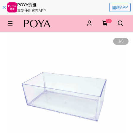
POYA寶雅
開啟APP
立刻使用官方APP
0
1
/
6