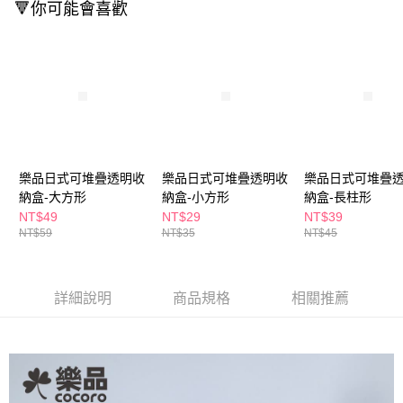
ATM／網路銀行／等多元方式進行付款，方視為交易完成。
🔻你可能會喜歡
萊爾富取貨付款
※ 請注意：結帳手續完成當下不需立刻繳費，但若您需要取消訂單，請聯絡
每筆NT$65，滿NT$490(含以上)免運費
購買商品的店家。未經商家同意取消之訂單仍視為有效，需透過AFTEE先享
後付繳納相關費用。
付款後萊爾富取貨
※ 交易是否成功請以「AFTEE先享後付 」之結帳頁面顯示為準，若有關於
是否繳費成功／繳費後需取消欲退款等相關疑問，請聯繫「AFTEE先享後付
每筆NT$65，滿NT$490(含以上)免運費
客戶支援中心」
https://netprotections.freshdesk.com/support/home
7-11取貨付款
【注意事項】
１．透過由恩沛科技股份有限公司提供之「AFTEE先享後付」服務完成之交
每筆NT$65，滿NT$490(含以上)免運費
易，需依本服務之必要範圍內提供個人資料，並將交易相關給付款項請求債
樂品日式可堆疊透明收
樂品日式可堆疊透明收
樂品日式可堆疊
權轉讓予恩沛科技股份有限公司。
付款後7-11取貨
納盒-大方形
納盒-小方形
納盒-長柱形
２．關於個人資料處理事宜，請瀏覽以下網址：
每筆NT$65，滿NT$490(含以上)免運費
https://aftee.tw/terms/#terms3
NT$49
NT$29
NT$39
３．未成年的使用者請事先徵得法定代理人或監護人之同意方可使用
NT$59
NT$35
NT$45
宅配(本島)
「AFTEE先享後付」，若未經同意申辦者引起之損失，本公司不負相關責
任。
每筆NT$100，滿NT$790(含以上)免運費
４．使用「AFTEE先享後付」時，將依據個別帳號之用戶狀況，依本公司即
時審查核予不同之上限額度；若仍有額度不足之情形，本公司將視審查結果
詳細說明
商品規格
相關推薦
付款後寶雅門市自取(由倉庫統一出貨)
請求用戶進行身份認證。
每筆NT$80，滿NT$290(含以上)免運費
５．嚴禁一人註冊多個帳號或使用他人資訊註冊。若發現惡意使用之情形，
恩沛科技股份有限公司將有權停止該用戶之使用額度並採取法律行動。