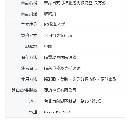
商品名稱
樂品日式可堆疊透明收納盒-長方形
商品用途
收納用
主要成分
PS聚苯乙烯
規格尺寸
16.4*8.2*5.6cm
原產地
中國
保存方法
請置於室內陰涼處
注意事項
請勿重摔及靠近火源
使用方法
將彩妝、美妝、文具分類收納，便於拿取
進口商/委製商
亞誼企業有限公司
地址
台北市內湖區新湖一路157號3樓
電話
02-2795-1562