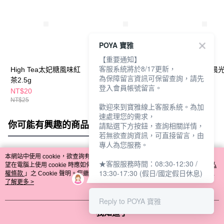
POYA 寶雅
【重要通知】
客服系統將於8/17更新，
High Tea太妃糖風味紅
High Tea璀璨星空紫蘇
High Tea希望晨
為保障留言資訊可保留查詢，請先
茶2.5g
綠國寶茶5入
瑪黛茶5入
登入會員帳號留言。
NT$20
NT$129
NT$129
NT$25
NT$149
NT$149
歡迎來到寶雅線上客服系統。為加
速處理您的需求，
你可能有興趣的商品
全站排行
請點選下方按鈕，查詢相關詳情，
若無欲查詢資訊，可直接留言，由
專人為您服務。
本網站中使用 cookie，欲查詢有關本網站使用 cookie 方式之詳情，及若您不希
★客服服務時間：08:30-12:30 /
熱門標籤
望在電腦上使用 cookie 時應如何變更電腦的 cookie 設定，請參閱本網站「
隱私
13:30-17:30 (假日/國定假日休息)
權條款
」之 Cookie 聲明。您繼續使用本網站即表示您同意本公司得按本網站使
用條款之 Cookie 聲明使用 cookie。
了解更多 >
Reply to POYA 寶雅
我知道了