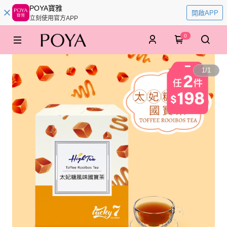
POYA寶雅
開啟APP
立刻使用官方APP
0
1
/
1