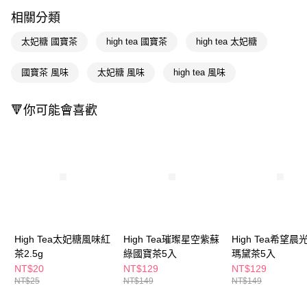
LINE Pay
相關分類
Apple Pay
太妃糖 國寶茶
high tea 國寶茶
high tea 太妃糖
街口支付
國寶茶 風味
太妃糖 風味
high tea 風味
悠遊付
Google Pay
🔻你可能會喜歡
AFTEE先享後付
相關說明
【關於「AFTEE先享後付」】
即享券
AFTEE先享後付是「在收到商品之後才付款」的支付方式。 讓您購物簡單
便利好安心！
１．簡單：不需註冊會員、不需綁卡、不需儲值。
運送方式
２．便利：只要手機號碼，簡訊認證，即可結帳。
３．安心：先確認商品／服務後，再付款。
全家取貨付款
High Tea太妃糖風味紅
High Tea璀璨星空紫蘇
High Tea希望晨
每筆NT$65，滿NT$390(含以上)免運費
【「AFTEE先享後付」結帳流程】
茶2.5g
綠國寶茶5入
瑪黛茶5入
１．於結帳方式選擇「AFTEE先享後付」後，將跳轉至「AFTEE先享後付」
NT$20
NT$129
NT$129
付款後全家取貨
結帳頁面，進行簡訊認證並確認金額後，即可完成結帳。
NT$25
NT$149
NT$149
２．訂單成立數日內，您將收到繳費通知簡訊。
每筆NT$65，滿NT$390(含以上)免運費
３．收到繳費通知簡訊後14天內，點擊此簡訊中的連結，可透過四大超商／