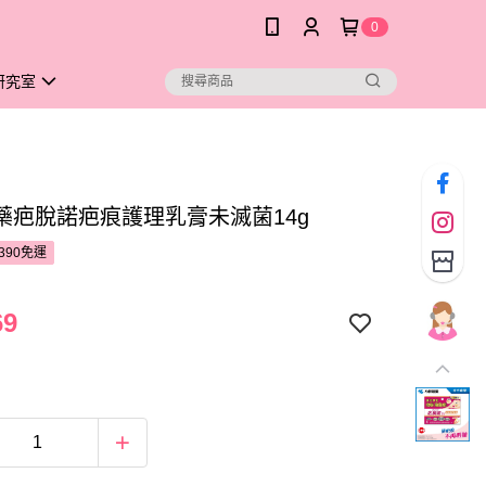
0
研究室
藥疤脫諾疤痕護理乳膏未滅菌14g
390免運
69