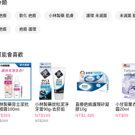
分類
相關說明
【關於「A
疤痕
軟化 疤痕
小林製藥 肌膚
護理 未滅菌
未滅菌 
即享券
AFTEE
便利好安
疤痕
疤痕 護理
１．簡單
２．便利
運送方式
３．安心
全家取貨
【「AFT
可能會喜歡
每筆NT$6
１．於結帳
付」結帳
付款後全
２．訂單
３．收到繳
每筆NT$6
／ATM／
※ 請注意
萊爾富取
絡購買商品
先享後付
每筆NT$6
※ 交易是
林製藥背立潔抗
小林製藥炭粒潔淨
喜療疤痕護理矽凝
小甘菊薰
是否繳費成
付款後萊
噴霧100ml
牙膏90g-去菸垢
膠10g
霜20ml
付客戶支
每筆NT$6
$369
NT$199
NT$1,485
NT$89
$399
NT$259
【注意事
7-11取貨
１．透過由
交易，需
每筆NT$6