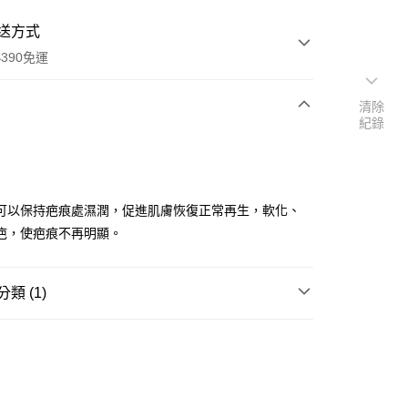
送方式
390免運
清除
紀錄
次付款
付款
可以保持疤痕處濕潤，促進肌膚恢復正常再生，軟化、
疤，使疤痕不再明顯。
類 (1)
日常護理
除疤用品
y
享後付