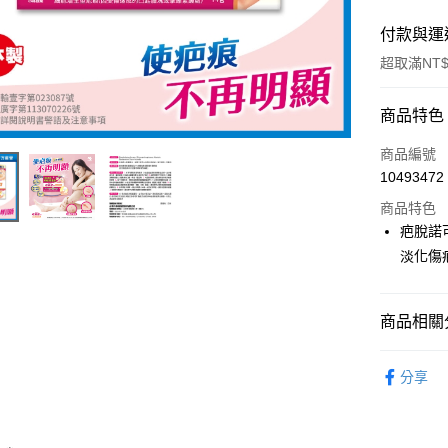
付款與運
超取滿NT$
付款方式
商品特色
POYA支付
商品編號
10493472
信用卡一
商品特色
超商取貨
疤脫諾
淡化傷
LINE Pay
Apple Pay
商品相關分
街口支付
醫療/保健
悠遊付
分享
Google Pa
AFTEE先