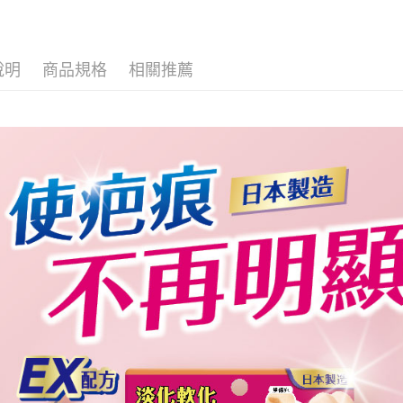
求債權轉
２．關於
付款後7-1
https://aft
每筆NT$6
３．未成
說明
商品規格
相關推薦
「AFTE
宅配(本島)
任。
４．使用「
每筆NT$1
即時審查
結果請求
付款後寶雅
５．嚴禁
每筆NT$8
形，恩沛
動。