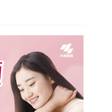
讓予恩沛科技股份有限公司。
個人資料處理事宜，請瀏覽以下網址：
1取貨
ee.tw/terms/#terms3
5，滿NT$490(含以上)免運費
年的使用者請事先徵得法定代理人或監護人之同意方可使用
E先享後付」，若未經同意申辦者引起之損失，本公司不負相關責
AFTEE先享後付」時，將依據個別帳號之用戶狀況，依本公司
00，滿NT$790(含以上)免運費
核予不同之上限額度；若仍有額度不足之情形，本公司將視審查
用戶進行身份認證。
門市自取(由倉庫統一出貨)
一人註冊多個帳號或使用他人資訊註冊。若發現惡意使用之情
0，滿NT$290(含以上)免運費
科技股份有限公司將有權停止該用戶之使用額度並採取法律行