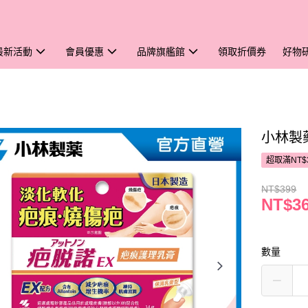
最新活動
會員優惠
品牌旗艦館
領取折價券
好物
小林製
超取滿NT$
NT$399
NT$3
數量