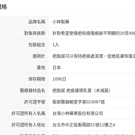
規格
品牌名稱
小林製藥
對象與族群
針對希望使傷疤和燒傷痕跡不明顯的20至49
包裝組合
1入
適用於
疤脫諾可以保持疤痕處濕潤，促進肌膚恢復
產地
日本
保存期限
1095日
醫療器材品名
疤脫諾 疤痕護理乳膏（未滅菌）
許可證字號
衛部醫器輸壹字第023087號
許可證所有人名稱
台灣小林藥業股份有限公司
許可證所有人地址
台北市中正區衡陽路51號11樓之4