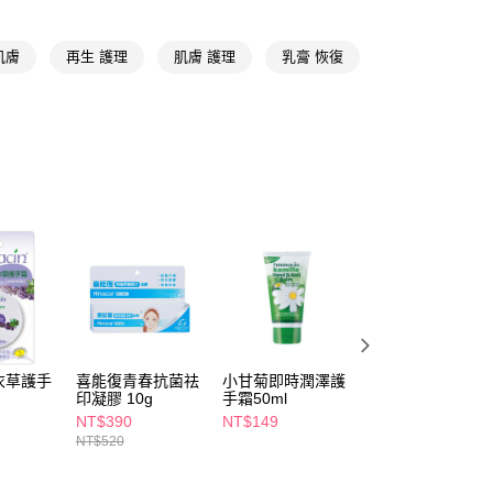
FTEE先享後付」】
肌膚
再生 護理
肌膚 護理
乳膏 恢復
先享後付是「在收到商品之後才付款」的支付方式。 讓您購物簡單
心！
：不需註冊會員、不需綁卡、不需儲值。
：只要手機號碼，簡訊認證，即可結帳。
：先確認商品／服務後，再付款。
付款
EE先享後付」結帳流程】
5，滿NT$390(含以上)免運費
方式選擇「AFTEE先享後付」後，將跳轉至「AFTEE先享後
頁面，進行簡訊認證並確認金額後，即可完成結帳。
家取貨
成立數日內，您將收到繳費通知簡訊。
費通知簡訊後14天內，點擊此簡訊中的連結，可透過四大超商
5，滿NT$390(含以上)免運費
網路銀行／等多元方式進行付款，方視為交易完成。
：結帳手續完成當下不需立刻繳費，但若您需要取消訂單，請聯
貨付款
的店家。未經商家同意取消之訂單仍視為有效，需透過AFTEE
繳納相關費用。
5，滿NT$490(含以上)免運費
否成功請以「AFTEE先享後付 」之結帳頁面顯示為準，若有關於
衣草護手
喜能復青春抗菌祛
小甘菊即時潤澤護
小甘菊純淨無香護
功／繳費後需取消欲退款等相關疑問，請聯繫「AFTEE先享後
爾富取貨
印凝膠 10g
手霜50ml
手霜75ml
援中心」
https://netprotections.freshdesk.com/support/home
5，滿NT$490(含以上)免運費
NT$390
NT$149
NT$198
NT$520
項】
付款
恩沛科技股份有限公司提供之「AFTEE先享後付」服務完成之
依本服務之必要範圍內提供個人資料，並將交易相關給付款項請
5，滿NT$490(含以上)免運費