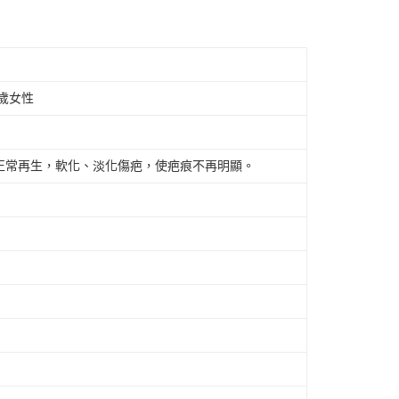
歲女性
正常再生，軟化、淡化傷疤，使疤痕不再明顯。