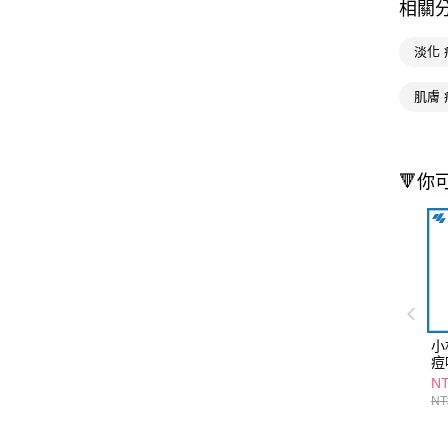
相關
淡化 
肌膚 
🔻你
小
痘
NT
NT