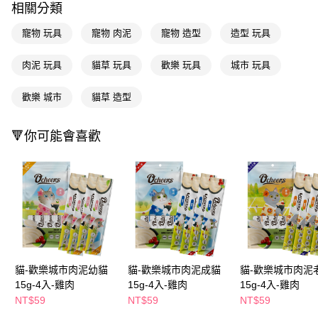
相關分類
Apple Pay
寵物 玩具
寵物 肉泥
寵物 造型
造型 玩具
街口支付
肉泥 玩具
貓草 玩具
歡樂 玩具
城市 玩具
悠遊付
歡樂 城市
貓草 造型
Google Pay
AFTEE先享後付
🔻你可能會喜歡
相關說明
【關於「AFTEE先享後付」】
即享券
AFTEE先享後付是「在收到商品之後才付款」的支付方式。 讓您購物簡單
便利好安心！
１．簡單：不需註冊會員、不需綁卡、不需儲值。
運送方式
２．便利：只要手機號碼，簡訊認證，即可結帳。
３．安心：先確認商品／服務後，再付款。
全家取貨付款
每筆NT$65，滿NT$390(含以上)免運費
【「AFTEE先享後付」結帳流程】
１．於結帳方式選擇「AFTEE先享後付」後，將跳轉至「AFTEE先享後付」
貓-歡樂城市肉泥幼貓
貓-歡樂城市肉泥成貓
貓-歡樂城市肉泥
付款後全家取貨
結帳頁面，進行簡訊認證並確認金額後，即可完成結帳。
15g-4入-雞肉
15g-4入-雞肉
15g-4入-雞肉
２．訂單成立數日內，您將收到繳費通知簡訊。
每筆NT$65，滿NT$390(含以上)免運費
３．收到繳費通知簡訊後14天內，點擊此簡訊中的連結，可透過四大超商／
NT$59
NT$59
NT$59
ATM／網路銀行／等多元方式進行付款，方視為交易完成。