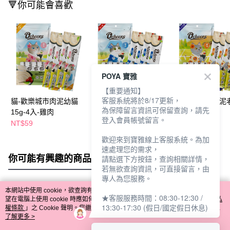
🔻你可能會喜歡
POYA 寶雅
【重要通知】
客服系統將於8/17更新，
貓-歡樂城市肉泥幼貓
貓-歡樂城市肉泥成貓
貓-歡樂城市肉泥
為保障留言資訊可保留查詢，請先
15g-4入-雞肉
15g-4入-雞肉
15g-4入-雞肉
登入會員帳號留言。
NT$59
NT$59
NT$59
歡迎來到寶雅線上客服系統。為加
速處理您的需求，
你可能有興趣的商品
全站排行
請點選下方按鈕，查詢相關詳情，
若無欲查詢資訊，可直接留言，由
專人為您服務。
本網站中使用 cookie，欲查詢有關本網站使用 cookie 方式之詳情，及若您不希
★客服服務時間：08:30-12:30 /
熱門標籤
望在電腦上使用 cookie 時應如何變更電腦的 cookie 設定，請參閱本網站「
隱私
13:30-17:30 (假日/國定假日休息)
權條款
」之 Cookie 聲明。您繼續使用本網站即表示您同意本公司得按本網站使
用條款之 Cookie 聲明使用 cookie。
了解更多 >