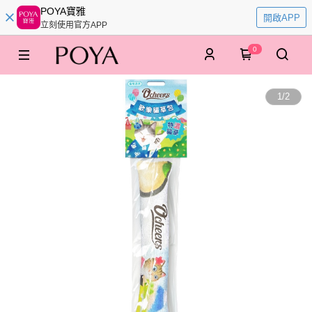
POYA寶雅
開啟APP
立刻使用官方APP
0
1
/
2