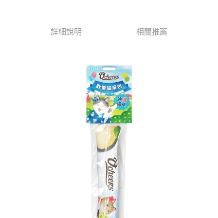
萊爾富取貨付款
※ 請注意：結帳手續完成當下不需立刻繳費，但若您需要取消訂單，請聯絡
每筆NT$65，滿NT$490(含以上)免運費
購買商品的店家。未經商家同意取消之訂單仍視為有效，需透過AFTEE先享
後付繳納相關費用。
付款後萊爾富取貨
※ 交易是否成功請以「AFTEE先享後付 」之結帳頁面顯示為準，若有關於
詳細說明
相關推薦
是否繳費成功／繳費後需取消欲退款等相關疑問，請聯繫「AFTEE先享後付
每筆NT$65，滿NT$490(含以上)免運費
客戶支援中心」
https://netprotections.freshdesk.com/support/home
7-11取貨付款
【注意事項】
１．透過由恩沛科技股份有限公司提供之「AFTEE先享後付」服務完成之交
每筆NT$65，滿NT$490(含以上)免運費
易，需依本服務之必要範圍內提供個人資料，並將交易相關給付款項請求債
權轉讓予恩沛科技股份有限公司。
付款後7-11取貨
２．關於個人資料處理事宜，請瀏覽以下網址：
每筆NT$65，滿NT$490(含以上)免運費
https://aftee.tw/terms/#terms3
３．未成年的使用者請事先徵得法定代理人或監護人之同意方可使用
宅配(本島)
「AFTEE先享後付」，若未經同意申辦者引起之損失，本公司不負相關責
任。
每筆NT$100，滿NT$790(含以上)免運費
４．使用「AFTEE先享後付」時，將依據個別帳號之用戶狀況，依本公司即
時審查核予不同之上限額度；若仍有額度不足之情形，本公司將視審查結果
付款後寶雅門市自取(由倉庫統一出貨)
請求用戶進行身份認證。
每筆NT$80，滿NT$290(含以上)免運費
５．嚴禁一人註冊多個帳號或使用他人資訊註冊。若發現惡意使用之情形，
恩沛科技股份有限公司將有權停止該用戶之使用額度並採取法律行動。