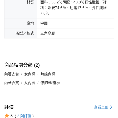
材質
面料：56.2％尼龍、43.8％彈性纖維／裡
料：嫘嫈74.6％、尼龖17.6％、彈性纖維
7.8％
產地
中國
版型／款式
三角高腰
商品相關分類 (2)
內著衣賞
女內褲
無痕內褲
內著衣賞
女內褲
修飾/塑身褲
評價
查看全部
5
(
2
則評價
)