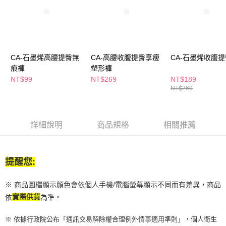
１．於結帳方式選擇「AFTEE先享後付」後，將跳轉至「AFTEE先享後付」
付款後全家取貨
結帳頁面，進行簡訊認證並確認金額後，即可完成結帳。
２．訂單成立數日內，您將收到繳費通知簡訊。
每筆NT$65，滿NT$390(含以上)免運費
３．收到繳費通知簡訊後14天內，點擊此簡訊中的連結，可透過四大超商／
ATM／網路銀行／等多元方式進行付款，方視為交易完成。
萊爾富取貨付款
※ 請注意：結帳手續完成當下不需立刻繳費，但若您需要取消訂單，請聯絡
CA-石墨烯高腰提臀無
CA-高腰收腹提臀享瘦
CA-石墨烯收腹
每筆NT$65，滿NT$490(含以上)免運費
購買商品的店家。未經商家同意取消之訂單仍視為有效，需透過AFTEE先享
痕褲
塑形褲
後付繳納相關費用。
付款後萊爾富取貨
※ 交易是否成功請以「AFTEE先享後付 」之結帳頁面顯示為準，若有關於
NT$99
NT$269
NT$189
是否繳費成功／繳費後需取消欲退款等相關疑問，請聯繫「AFTEE先享後付
NT$269
每筆NT$65，滿NT$490(含以上)免運費
客戶支援中心」
https://netprotections.freshdesk.com/support/home
7-11取貨付款
【注意事項】
１．透過由恩沛科技股份有限公司提供之「AFTEE先享後付」服務完成之交
每筆NT$65，滿NT$490(含以上)免運費
詳細說明
商品規格
相關推薦
易，需依本服務之必要範圍內提供個人資料，並將交易相關給付款項請求債
權轉讓予恩沛科技股份有限公司。
付款後7-11取貨
２．關於個人資料處理事宜，請瀏覽以下網址：
每筆NT$65，滿NT$490(含以上)免運費
https://aftee.tw/terms/#terms3
提醒您:
３．未成年的使用者請事先徵得法定代理人或監護人之同意方可使用
宅配(本島)
「AFTEE先享後付」，若未經同意申辦者引起之損失，本公司不負相關責
※ 商品圖檔顯示顏色會依個人手機/電腦螢幕顯示不同而有差異，商品
任。
每筆NT$100，滿NT$790(含以上)免運費
４．使用「AFTEE先享後付」時，將依據個別帳號之用戶狀況，依本公司即
依
實際供貨
為準。
時審查核予不同之上限額度；若仍有額度不足之情形，本公司將視審查結果
付款後寶雅門市自取(由倉庫統一出貨)
請求用戶進行身份認證。
※ 依據行政院公布「通訊交易解除權合理例外情事適用準則」，個人衛生
每筆NT$80，滿NT$290(含以上)免運費
５．嚴禁一人註冊多個帳號或使用他人資訊註冊。若發現惡意使用之情形，