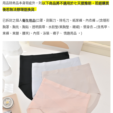
用品除商品本身瑕疵外，則
以下商品將不適用於七天猶豫期，若經購買
恩沛科技股份有限公司將有權停止該用戶之使用額度並採取法律行動。
後恕無法辦理退換貨:
已拆封之個人
(口罩、刮鬍刀、除毛刀、紙尿褲、內衣褲→(含隱形
衛生用品
胸罩、胸扥、胸貼、透明肩帶、水餃墊/美胸墊、襯裙)、塑身衣
→
(含馬甲、
束褲、束腿、腰夾
)
、內搭、泳裝、襪子、 情趣用品 。)