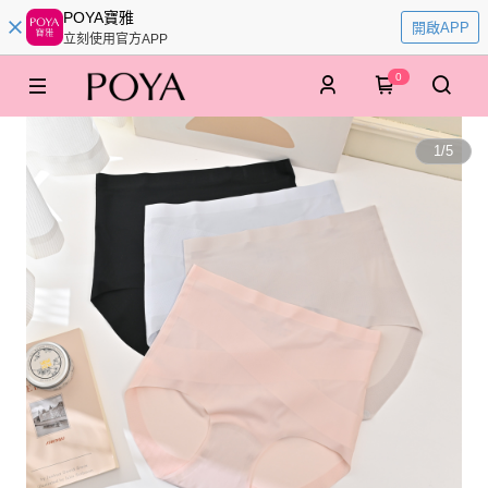
POYA寶雅
開啟APP
立刻使用官方APP
0
1
/
5