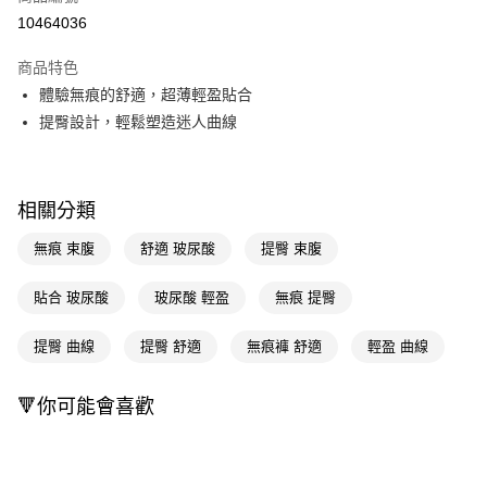
信用卡一次付款
10464036
超商取貨付款
商品特色
LINE Pay
體驗無痕的舒適，超薄輕盈貼合
提臀設計，輕鬆塑造迷人曲線
Apple Pay
街口支付
相關分類
悠遊付
無痕 束腹
舒適 玻尿酸
提臀 束腹
Google Pay
AFTEE先享後付
貼合 玻尿酸
玻尿酸 輕盈
無痕 提臀
相關說明
【關於「AFTEE先享後付」】
提臀 曲線
提臀 舒適
無痕褲 舒適
輕盈 曲線
即享券
AFTEE先享後付是「在收到商品之後才付款」的支付方式。 讓您購物簡單
便利好安心！
１．簡單：不需註冊會員、不需綁卡、不需儲值。
🔻你可能會喜歡
運送方式
２．便利：只要手機號碼，簡訊認證，即可結帳。
３．安心：先確認商品／服務後，再付款。
全家取貨付款
每筆NT$65，滿NT$390(含以上)免運費
【「AFTEE先享後付」結帳流程】