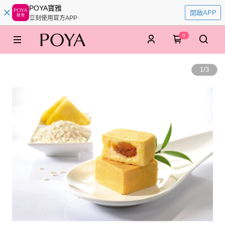
POYA寶雅
開啟APP
立刻使用官方APP
0
1
/
3