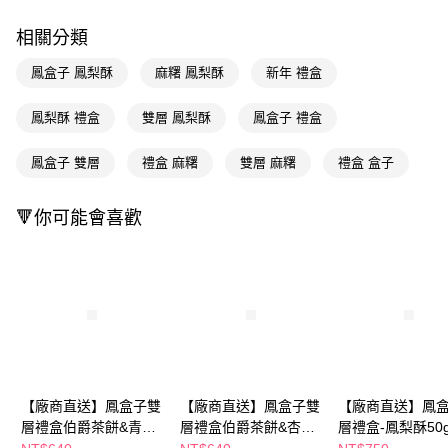
Apple Pay
相關分類
街口支付
鳳盒子 鳳梨酥
麻糬 鳳梨酥
新年 禮盒
悠遊付
鳳梨酥 禮盒
雙層 鳳梨酥
鳳盒子 禮盒
Google Pay
鳳盒子 雙層
禮盒 麻糬
雙層 麻糬
禮盒 盒子
AFTEE先享後付
相關說明
【關於「AFTEE先享後付」】
🔻你可能會喜歡
AFTEE先享後付是「在收到商品之後才付款」的支付方式。 讓您購物簡單
運送方式
便利好安心！
１．簡單：不需註冊會員、不需綁卡、不需儲值。
宅配(廠商直送🚚)
２．便利：只要手機號碼，簡訊認證，即可結帳。
每筆NT$100，滿NT$590(含以上)免運費
３．安心：先確認商品／服務後，再付款。
【「AFTEE先享後付」結帳流程】
１．於結帳方式選擇「AFTEE先享後付」後，將跳轉至「AFTEE先享後付」
結帳頁面，進行簡訊認證並確認金額後，即可完成結帳。
２．訂單成立數日內，您將收到繳費通知簡訊。
【廠商直送】鳳盒子雙
【廠商直送】鳳盒子雙
【廠商直送】鳳
３．收到繳費通知簡訊後14天內，點擊此簡訊中的連結，可透過四大超商／
層禮盒伯爵茶餅&青檸
層禮盒伯爵茶餅&杏仁
層禮盒-鳳梨酥50g
ATM／網路銀行／等多元方式進行付款，方視為交易完成。
※ 請注意：結帳手續完成當下不需立刻繳費，但若您需要取消訂單，請聯絡
酥餅
酥片
入