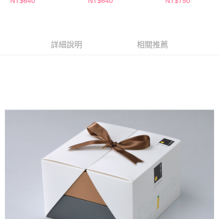
NT$640
NT$640
NT$750
購買商品的店家。未經商家同意取消之訂單仍視為有效，需透過AFTEE先享
後付繳納相關費用。
※ 交易是否成功請以「AFTEE先享後付 」之結帳頁面顯示為準，若有關於
是否繳費成功／繳費後需取消欲退款等相關疑問，請聯繫「AFTEE先享後付
客戶支援中心」
https://netprotections.freshdesk.com/support/home
詳細說明
相關推薦
【注意事項】
１．透過由恩沛科技股份有限公司提供之「AFTEE先享後付」服務完成之交
易，需依本服務之必要範圍內提供個人資料，並將交易相關給付款項請求債
權轉讓予恩沛科技股份有限公司。
２．關於個人資料處理事宜，請瀏覽以下網址：
https://aftee.tw/terms/#terms3
３．未成年的使用者請事先徵得法定代理人或監護人之同意方可使用
「AFTEE先享後付」，若未經同意申辦者引起之損失，本公司不負相關責
任。
４．使用「AFTEE先享後付」時，將依據個別帳號之用戶狀況，依本公司即
時審查核予不同之上限額度；若仍有額度不足之情形，本公司將視審查結果
請求用戶進行身份認證。
５．嚴禁一人註冊多個帳號或使用他人資訊註冊。若發現惡意使用之情形，
恩沛科技股份有限公司將有權停止該用戶之使用額度並採取法律行動。