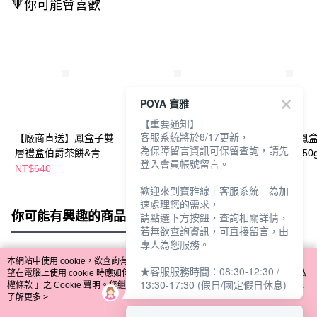
🔻你可能會喜歡
POYA 寶雅
【重要通知】
客服系統將於8/17更新，
【廠商直送】鳳盒子雙
【廠商直送】鳳盒子雙
【廠商直送】鳳
為保障留言資訊可保留查詢，請先
層禮盒伯爵茶餅&青檸
層禮盒伯爵茶餅&杏仁
層禮盒-鳳梨酥50g
登入會員帳號留言。
酥餅
酥片
入
NT$640
NT$640
NT$750
歡迎來到寶雅線上客服系統。為加
速處理您的需求，
你可能有興趣的商品
全站排行
請點選下方按鈕，查詢相關詳情，
若無欲查詢資訊，可直接留言，由
專人為您服務。
本網站中使用 cookie，欲查詢有關本網站使用 cookie 方式之詳情，及若您不希
★客服服務時間：08:30-12:30 /
熱門標籤
望在電腦上使用 cookie 時應如何變更電腦的 cookie 設定，請參閱本網站「
隱私
13:30-17:30 (假日/國定假日休息)
權條款
」之 Cookie 聲明。您繼續使用本網站即表示您同意本公司得按本網站使
用條款之 Cookie 聲明使用 cookie。
了解更多 >