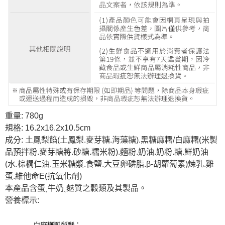
重量: 780g
規格: 16.2x16.2x10.5cm
成分: 土鳳梨餡(土鳳梨.麥芽糖.海藻糖).黑糖麻糬/白麻糬(米製
品預拌粉.麥芽糖將.砂糖.糯米粉).麵粉.奶油.奶粉.糖.鮮奶油
(水.棕櫚仁油.玉米糖漿.食鹽.大豆卵磷脂.β-胡蘿蔔素)煉乳.雞
蛋.維他命E(抗氧化劑)
本產品含蛋ˎ牛奶ˎ麩質之穀類及其製品。
營養標示: