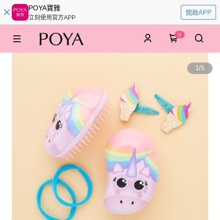
POYA寶雅
開啟APP
立刻使用官方APP
0
1
/
5