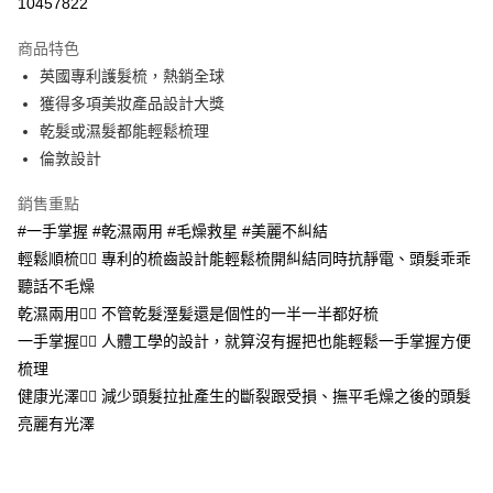
10457822
LINE Pay
商品特色
Apple Pay
英國專利護髮梳，熱銷全球
獲得多項美妝產品設計大獎
街口支付
乾髮或濕髮都能輕鬆梳理
悠遊付
倫敦設計
Google Pay
銷售重點
#一手掌握 #乾濕兩用 #毛燥救星 #美麗不糾結
AFTEE先享後付
輕鬆順梳👍🏻 專利的梳齒設計能輕鬆梳開糾結同時抗靜電、頭髮乖乖
相關說明
聽話不毛燥
【關於「AFTEE先享後付」】
AFTEE先享後付是「在收到商品之後才付款」的支付方式。 讓您購物簡單
乾濕兩用👍🏻 不管乾髮溼髪還是個性的一半一半都好梳
運送方式
便利好安心！
一手掌握👍🏻 人體工學的設計，就算沒有握把也能輕鬆一手掌握方便
１．簡單：不需註冊會員、不需綁卡、不需儲值。
宅配(廠商直送🚚)
２．便利：只要手機號碼，簡訊認證，即可結帳。
梳理
每筆NT$100，滿NT$590(含以上)免運費
３．安心：先確認商品／服務後，再付款。
健康光澤👍🏻 減少頭髮拉扯產生的斷裂跟受損、撫平毛燥之後的頭髮
宅配(離島廠商直送🚚)
亮麗有光澤
【「AFTEE先享後付」結帳流程】
１．於結帳方式選擇「AFTEE先享後付」後，將跳轉至「AFTEE先享後付」
每筆NT$300
結帳頁面，進行簡訊認證並確認金額後，即可完成結帳。
２．訂單成立數日內，您將收到繳費通知簡訊。