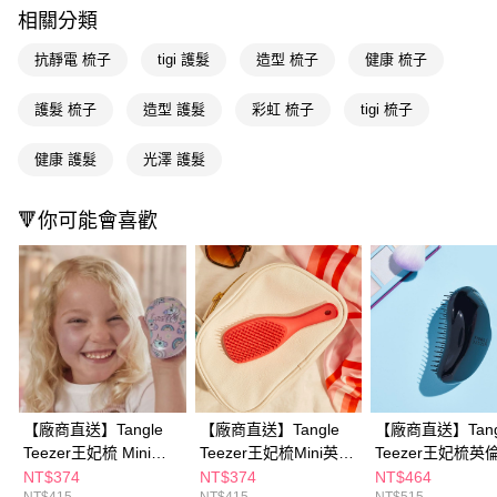
３．收到繳費通知簡訊後14天內，點擊此簡訊中的連結，可透過四大超商／
相關分類
ATM／網路銀行／等多元方式進行付款，方視為交易完成。
※ 請注意：結帳手續完成當下不需立刻繳費，但若您需要取消訂單，請聯絡
抗靜電 梳子
tigi 護髮
造型 梳子
健康 梳子
購買商品的店家。未經商家同意取消之訂單仍視為有效，需透過AFTEE先享
後付繳納相關費用。
護髮 梳子
造型 護髮
彩虹 梳子
tigi 梳子
※ 交易是否成功請以「AFTEE先享後付 」之結帳頁面顯示為準，若有關於
是否繳費成功／繳費後需取消欲退款等相關疑問，請聯繫「AFTEE先享後付
客戶支援中心」
https://netprotections.freshdesk.com/support/home
健康 護髮
光澤 護髮
【注意事項】
１．透過由恩沛科技股份有限公司提供之「AFTEE先享後付」服務完成之交
🔻你可能會喜歡
易，需依本服務之必要範圍內提供個人資料，並將交易相關給付款項請求債
權轉讓予恩沛科技股份有限公司。
２．關於個人資料處理事宜，請瀏覽以下網址：
https://aftee.tw/terms/#terms3
３．未成年的使用者請事先徵得法定代理人或監護人之同意方可使用
「AFTEE先享後付」，若未經同意申辦者引起之損失，本公司不負相關責
任。
４．使用「AFTEE先享後付」時，將依據個別帳號之用戶狀況，依本公司即
時審查核予不同之上限額度；若仍有額度不足之情形，本公司將視審查結果
請求用戶進行身份認證。
【廠商直送】Tangle
【廠商直送】Tangle
【廠商直送】Tang
５．嚴禁一人註冊多個帳號或使用他人資訊註冊。若發現惡意使用之情形，
恩沛科技股份有限公司將有權停止該用戶之使用額度並採取法律行動。
Teezer王妃梳 Mini英
Teezer王妃梳Mini英倫
Teezer王妃梳英
倫時尚梳-夢幻飛馬
手握梳-柚紅
梳-黑色
NT$374
NT$374
NT$464
NT$415
NT$415
NT$515