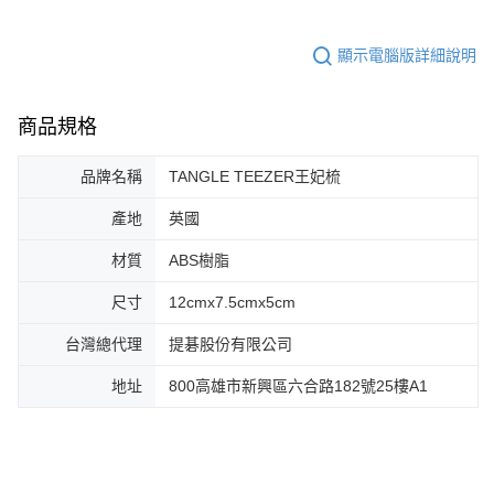
顯示電腦版詳細說明
商品規格
品牌名稱
TANGLE TEEZER王妃梳
產地
英國
材質
ABS樹脂
尺寸
12cmx7.5cmx5cm
台灣總代理
提碁股份有限公司
地址
800高雄市新興區六合路182號25樓A1