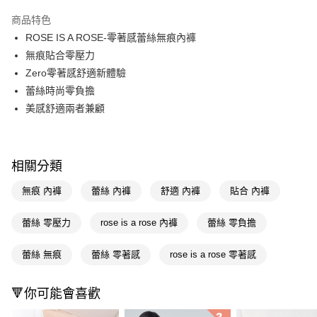
超商取貨付款
商品特色
LINE Pay
ROSE IS A ROSE-零著感蕾絲無痕內褲
無痕貼合零壓力
Apple Pay
Zero零著感舒適新體驗
街口支付
蕾絲時尚零負擔
美感舒適兩者兼顧
悠遊付
Google Pay
AFTEE先享後付
相關分類
相關說明
無痕 內褲
蕾絲 內褲
舒適 內褲
貼合 內褲
【關於「AFTEE先享後付」】
即享券
AFTEE先享後付是「在收到商品之後才付款」的支付方式。 讓您購物簡單
蕾絲 零壓力
rose is a rose 內褲
蕾絲 零負擔
便利好安心！
１．簡單：不需註冊會員、不需綁卡、不需儲值。
運送方式
２．便利：只要手機號碼，簡訊認證，即可結帳。
蕾絲 無痕
蕾絲 零著感
rose is a rose 零著感
３．安心：先確認商品／服務後，再付款。
全家取貨付款
每筆NT$65，滿NT$390(含以上)免運費
【「AFTEE先享後付」結帳流程】
🔻你可能會喜歡
１．於結帳方式選擇「AFTEE先享後付」後，將跳轉至「AFTEE先享後付」
付款後全家取貨
結帳頁面，進行簡訊認證並確認金額後，即可完成結帳。