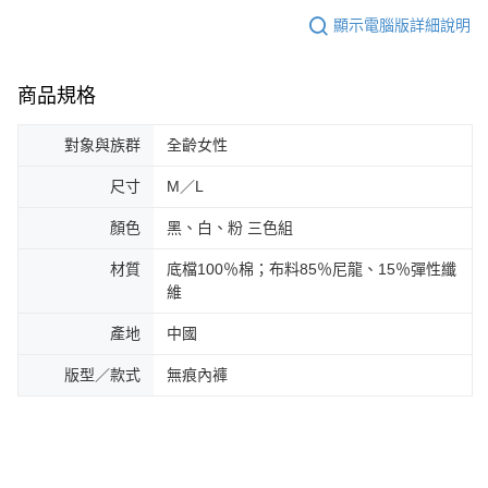
顯示電腦版詳細說明
商品規格
對象與族群
全齡女性
尺寸
M／L
顏色
黑、白、粉 三色組
材質
底檔100％棉；布料85％尼龍、15％彈性纖
維
產地
中國
版型／款式
無痕內褲