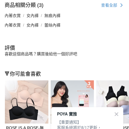
商品相關分類 (3)
查看全部
內著衣賞
女內褲
無痕內褲
內著衣賞
女內褲
蕾絲內褲
評價
喜歡這個商品嗎？購買後給他一個好評吧
🔻你可能會喜歡
POYA 寶雅
【重要通知】
客服系統將於8/17更新，
ROSE IS A ROSE-無
ROSE IS A ROSE-無
ROSE IS A RO