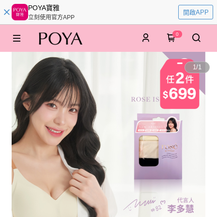
POYA寶雅
開啟APP
立刻使用官方APP
0
1
/
1