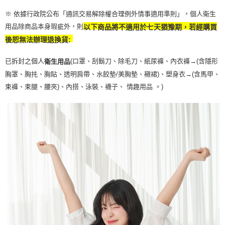
※ 依據行政院公布「通訊交易解除權合理例外情事適用準則」，個人衛生
用品除商品本身瑕疵外，則
以下商品將不適用於七天猶豫期，若經購買
後恕無法辦理退換貨:
已拆封之個人
(口罩、刮鬍刀、除毛刀、紙尿褲、內衣褲→(含隱形
衛生用品
胸罩、胸扥、胸貼、透明肩帶、水餃墊/美胸墊、襯裙)、塑身衣
→
(含馬甲、
束褲、束腿、腰夾
)
、內搭、泳裝、襪子、 情趣用品 。)