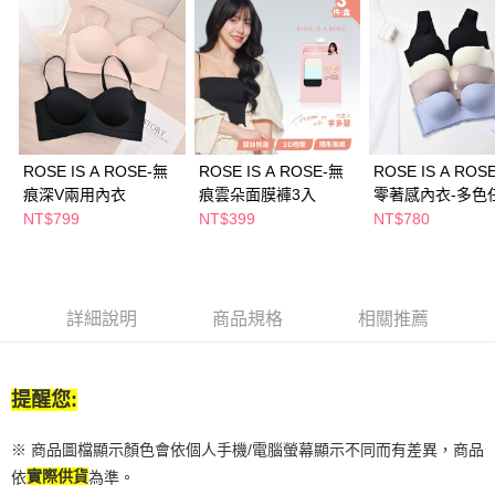
２．訂單成立數日內，您將收到繳費通知簡訊。
每筆NT$65，滿NT$390(含以上)免運費
３．收到繳費通知簡訊後14天內，點擊此簡訊中的連結，可透過四大超商／
ATM／網路銀行／等多元方式進行付款，方視為交易完成。
萊爾富取貨付款
※ 請注意：結帳手續完成當下不需立刻繳費，但若您需要取消訂單，請聯絡
每筆NT$65，滿NT$490(含以上)免運費
購買商品的店家。未經商家同意取消之訂單仍視為有效，需透過AFTEE先享
後付繳納相關費用。
付款後萊爾富取貨
※ 交易是否成功請以「AFTEE先享後付 」之結帳頁面顯示為準，若有關於
是否繳費成功／繳費後需取消欲退款等相關疑問，請聯繫「AFTEE先享後付
每筆NT$65，滿NT$490(含以上)免運費
ROSE IS A ROSE-無
ROSE IS A ROSE-無
ROSE IS A RO
客戶支援中心」
https://netprotections.freshdesk.com/support/home
痕深V兩用內衣
痕雲朵面膜褲3入
零著感內衣-多色
7-11取貨付款
【注意事項】
NT$799
NT$399
NT$780
１．透過由恩沛科技股份有限公司提供之「AFTEE先享後付」服務完成之交
每筆NT$65，滿NT$490(含以上)免運費
易，需依本服務之必要範圍內提供個人資料，並將交易相關給付款項請求債
權轉讓予恩沛科技股份有限公司。
付款後7-11取貨
２．關於個人資料處理事宜，請瀏覽以下網址：
每筆NT$65，滿NT$490(含以上)免運費
https://aftee.tw/terms/#terms3
詳細說明
商品規格
相關推薦
３．未成年的使用者請事先徵得法定代理人或監護人之同意方可使用
宅配(本島)
「AFTEE先享後付」，若未經同意申辦者引起之損失，本公司不負相關責
任。
每筆NT$100，滿NT$790(含以上)免運費
４．使用「AFTEE先享後付」時，將依據個別帳號之用戶狀況，依本公司即
提醒您:
時審查核予不同之上限額度；若仍有額度不足之情形，本公司將視審查結果
付款後寶雅門市自取(由倉庫統一出貨)
請求用戶進行身份認證。
每筆NT$80，滿NT$290(含以上)免運費
※ 商品圖檔顯示顏色會依個人手機/電腦螢幕顯示不同而有差異，商品
５．嚴禁一人註冊多個帳號或使用他人資訊註冊。若發現惡意使用之情形，
恩沛科技股份有限公司將有權停止該用戶之使用額度並採取法律行動。
依
實際供貨
為準。