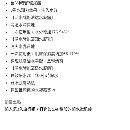
LINE Pay
含6種發酵玻尿酸
3重水潤力效果，注入水分
Apple Pay
【活水酵能清透水凝露】
街口支付
清透水潤質地
一次使用後，水分增加176.94%*
悠遊付
【活水酵能清潤水凝乳】
Google Pay
清爽水乳質地
一次使用後，肌膚保濕度增加65.17%*
AFTEE先享後付
調理肌膚油水平衡，呈現清爽
相關說明
【活水酵能清透水凝霜】
【關於「AFTEE先享後付」】
即享券
AFTEE先享後付是「在收到商品之後才付款」的支付方式。 讓您購物簡單
長效保水霜，100小時保水
便利好安心！
舒緩肌膚熱感
１．簡單：不需註冊會員、不需綁卡、不需儲值。
運送方式
２．便利：只要手機號碼，簡訊認證，即可結帳。
輕盈且涼爽的水凝霜質地
３．安心：先確認商品／服務後，再付款。
全家取貨付款
銷售重點
每筆NT$65，滿NT$390(含以上)免運費
【「AFTEE先享後付」結帳流程】
超人氣3入旅行組，打造如SAP後般的超水嫩肌膚
１．於結帳方式選擇「AFTEE先享後付」後，將跳轉至「AFTEE先享後付」
付款後全家取貨
結帳頁面，進行簡訊認證並確認金額後，即可完成結帳。
２．訂單成立數日內，您將收到繳費通知簡訊。
每筆NT$65，滿NT$390(含以上)免運費
３．收到繳費通知簡訊後14天內，點擊此簡訊中的連結，可透過四大超商／