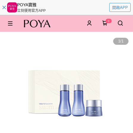
POYA寶雅
開啟APP
立刻使用官方APP
0
1
/
1