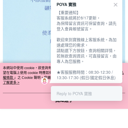
POYA 寶雅
【重要通知】
客服系統將於8/17更新，
為保障留言資訊可保留查詢，請先
登入會員帳號留言。
歡迎來到寶雅線上客服系統。為加
速處理您的需求，
請點選下方按鈕，查詢相關詳情，
若無欲查詢資訊，可直接留言，由
專人為您服務。
本網站中使用 cookie，欲查詢有關本網站使用 cookie 方式之詳情，及若您不希
★客服服務時間：08:30-12:30 /
望在電腦上使用 cookie 時應如何變更電腦的 cookie 設定，請參閱本網站「
隱私
13:30-17:30 (假日/國定假日休息)
權條款
」之 Cookie 聲明。您繼續使用本網站即表示您同意本公司得按本網站使
用條款之 Cookie 聲明使用 cookie。
了解更多 >
Reply to POYA 寶雅
我知道了