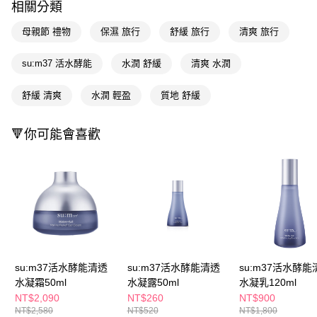
ATM／網路銀行／等多元方式進行付款，方視為交易完成。
相關分類
萊爾富取貨付款
※ 請注意：結帳手續完成當下不需立刻繳費，但若您需要取消訂單，請聯絡
每筆NT$65，滿NT$490(含以上)免運費
購買商品的店家。未經商家同意取消之訂單仍視為有效，需透過AFTEE先享
母親節 禮物
保濕 旅行
舒緩 旅行
清爽 旅行
後付繳納相關費用。
付款後萊爾富取貨
※ 交易是否成功請以「AFTEE先享後付 」之結帳頁面顯示為準，若有關於
su:m37 活水酵能
水潤 舒緩
清爽 水潤
是否繳費成功／繳費後需取消欲退款等相關疑問，請聯繫「AFTEE先享後付
每筆NT$65，滿NT$490(含以上)免運費
客戶支援中心」
https://netprotections.freshdesk.com/support/home
舒緩 清爽
水潤 輕盈
質地 舒緩
7-11取貨付款
【注意事項】
１．透過由恩沛科技股份有限公司提供之「AFTEE先享後付」服務完成之交
每筆NT$65，滿NT$490(含以上)免運費
易，需依本服務之必要範圍內提供個人資料，並將交易相關給付款項請求債
🔻你可能會喜歡
權轉讓予恩沛科技股份有限公司。
付款後7-11取貨
２．關於個人資料處理事宜，請瀏覽以下網址：
每筆NT$65，滿NT$490(含以上)免運費
https://aftee.tw/terms/#terms3
３．未成年的使用者請事先徵得法定代理人或監護人之同意方可使用
宅配(本島)
「AFTEE先享後付」，若未經同意申辦者引起之損失，本公司不負相關責
任。
每筆NT$100，滿NT$790(含以上)免運費
４．使用「AFTEE先享後付」時，將依據個別帳號之用戶狀況，依本公司即
時審查核予不同之上限額度；若仍有額度不足之情形，本公司將視審查結果
付款後寶雅門市自取(由倉庫統一出貨)
請求用戶進行身份認證。
每筆NT$80，滿NT$290(含以上)免運費
５．嚴禁一人註冊多個帳號或使用他人資訊註冊。若發現惡意使用之情形，
su:m37活水酵能清透
su:m37活水酵能清透
su:m37活水酵能
恩沛科技股份有限公司將有權停止該用戶之使用額度並採取法律行動。
水凝霜50ml
水凝露50ml
水凝乳120ml
NT$2,090
NT$260
NT$900
NT$2,580
NT$520
NT$1,800