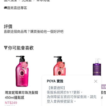
個人清潔
洗潤髮
草本有機
🚚廠商直送專區
評價
喜歡這個商品嗎？購買後給他一個好評吧
🔻你可能會喜歡
POYA 寶雅
【重要通知】
客服系統將於8/17更新，
瑪宣妮莓果珍珠洗髮精
瑪宣妮蜜桃珍珠洗髮精
森歐黎漾極水漾
為保障留言資訊可保留查詢，請先
450ml蓬鬆感
450ml絲潤感
順洗髮精480ml
登入會員帳號留言。
NT$249
NT$249
NT$499