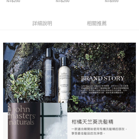
NT$290
NT$290
NT$999
※ 請注意：結帳手續完成當下不需立刻繳費，但若您需要取消訂單，請聯絡
購買商品的店家。未經商家同意取消之訂單仍視為有效，需透過AFTEE先享
後付繳納相關費用。
※ 交易是否成功請以「AFTEE先享後付 」之結帳頁面顯示為準，若有關於
詳細說明
相關推薦
是否繳費成功／繳費後需取消欲退款等相關疑問，請聯繫「AFTEE先享後付
客戶支援中心」
https://netprotections.freshdesk.com/support/home
【注意事項】
１．透過由恩沛科技股份有限公司提供之「AFTEE先享後付」服務完成之交
易，需依本服務之必要範圍內提供個人資料，並將交易相關給付款項請求債
權轉讓予恩沛科技股份有限公司。
２．關於個人資料處理事宜，請瀏覽以下網址：
https://aftee.tw/terms/#terms3
３．未成年的使用者請事先徵得法定代理人或監護人之同意方可使用
「AFTEE先享後付」，若未經同意申辦者引起之損失，本公司不負相關責
任。
４．使用「AFTEE先享後付」時，將依據個別帳號之用戶狀況，依本公司即
時審查核予不同之上限額度；若仍有額度不足之情形，本公司將視審查結果
請求用戶進行身份認證。
５．嚴禁一人註冊多個帳號或使用他人資訊註冊。若發現惡意使用之情形，
恩沛科技股份有限公司將有權停止該用戶之使用額度並採取法律行動。