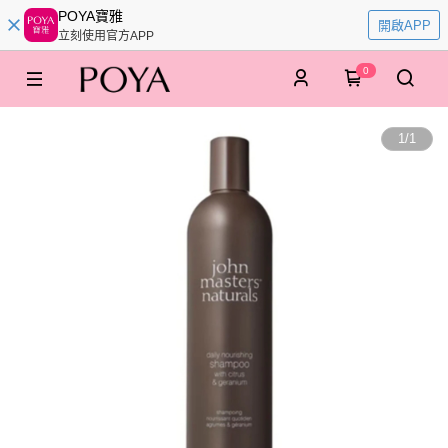
POYA寶雅
開啟APP
立刻使用官方APP
0
1
/
1