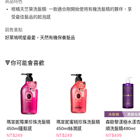
商品特色
Apple Pay
柑橘天竺葵洗髮精: 一款適合剛開始使用有機洗髮精的夥伴，享
受最佳髮品的起泡感
街口支付
銷售重點
悠遊付
好萊塢明星最愛，天然有機保養髮品
Google Pay
AFTEE先享後付
相關說明
🔻你可能會喜歡
【關於「AFTEE先享後付」】
AFTEE先享後付是「在收到商品之後才付款」的支付方式。 讓您購物簡單
運送方式
便利好安心！
１．簡單：不需註冊會員、不需綁卡、不需儲值。
宅配(廠商直送🚚)
２．便利：只要手機號碼，簡訊認證，即可結帳。
每筆NT$100，滿NT$590(含以上)免運費
３．安心：先確認商品／服務後，再付款。
宅配(離島廠商直送🚚)
【「AFTEE先享後付」結帳流程】
１．於結帳方式選擇「AFTEE先享後付」後，將跳轉至「AFTEE先享後付」
每筆NT$300
結帳頁面，進行簡訊認證並確認金額後，即可完成結帳。
瑪宣妮莓果珍珠洗髮精
瑪宣妮蜜桃珍珠洗髮精
森歐黎漾極水漾
２．訂單成立數日內，您將收到繳費通知簡訊。
450ml蓬鬆感
450ml絲潤感
順洗髮精480ml
３．收到繳費通知簡訊後14天內，點擊此簡訊中的連結，可透過四大超商／
NT$249
NT$249
NT$499
ATM／網路銀行／等多元方式進行付款，方視為交易完成。