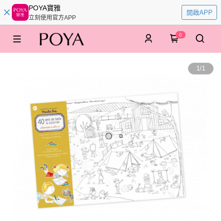
POYA寶雅
開啟APP
立刻使用官方APP
0
1
/
1