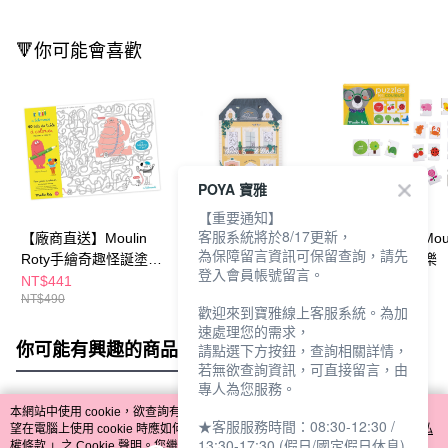
🔻你可能會喜歡
POYA 寶雅
【重要通知】
客服系統將於8/17更新，
【廠商直送】Moulin
【廠商直送】Moulin
【廠商直送】Moul
為保障留言資訊可保留查詢，請先
Roty手繪奇趣怪誕塗鴉
Roty巴黎女孩彩色書與
Roty顏色對對樂
登入會員帳號留言。
紙40張
貼紙145張
NT$441
NT$296
NT$440
NT$490
歡迎來到寶雅線上客服系統。為加
速處理您的需求，
你可能有興趣的商品
全站排行
請點選下方按鈕，查詢相關詳情，
若無欲查詢資訊，可直接留言，由
專人為您服務。
本網站中使用 cookie，欲查詢有關本網站使用 cookie 方式之詳情，及若您不希
★客服服務時間：08:30-12:30 /
熱門標籤
望在電腦上使用 cookie 時應如何變更電腦的 cookie 設定，請參閱本網站「
隱私
13:30-17:30 (假日/國定假日休息)
權條款
」之 Cookie 聲明。您繼續使用本網站即表示您同意本公司得按本網站使