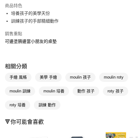
LINE Pay
商品特色
Apple Pay
培養孩子的美學天份
訓練孩子的手部精細動作
街口支付
銷售重點
悠遊付
可邊塗鴉邊當小朋友的桌墊
Google Pay
AFTEE先享後付
相關說明
相關分類
【關於「AFTEE先享後付」】
手繪 風格
美學 手繪
moulin 孩子
moulin roty
AFTEE先享後付是「在收到商品之後才付款」的支付方式。 讓您購物簡單
運送方式
便利好安心！
１．簡單：不需註冊會員、不需綁卡、不需儲值。
宅配(廠商直送🚚)
moulin 訓練
moulin 培養
動作 孩子
roty 孩子
２．便利：只要手機號碼，簡訊認證，即可結帳。
每筆NT$100，滿NT$590(含以上)免運費
３．安心：先確認商品／服務後，再付款。
roty 培養
訓練 動作
宅配(離島廠商直送🚚)
【「AFTEE先享後付」結帳流程】
１．於結帳方式選擇「AFTEE先享後付」後，將跳轉至「AFTEE先享後付」
每筆NT$300
🔻你可能會喜歡
結帳頁面，進行簡訊認證並確認金額後，即可完成結帳。
２．訂單成立數日內，您將收到繳費通知簡訊。
３．收到繳費通知簡訊後14天內，點擊此簡訊中的連結，可透過四大超商／