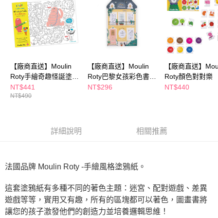
ATM／網路銀行／等多元方式進行付款，方視為交易完成。
※ 請注意：結帳手續完成當下不需立刻繳費，但若您需要取消訂單，請聯絡
購買商品的店家。未經商家同意取消之訂單仍視為有效，需透過AFTEE先享
後付繳納相關費用。
※ 交易是否成功請以「AFTEE先享後付 」之結帳頁面顯示為準，若有關於
是否繳費成功／繳費後需取消欲退款等相關疑問，請聯繫「AFTEE先享後付
客戶支援中心」
https://netprotections.freshdesk.com/support/home
【廠商直送】Moulin
【廠商直送】Moulin
【廠商直送】Moul
【注意事項】
Roty手繪奇趣怪誕塗鴉
Roty巴黎女孩彩色書與
Roty顏色對對樂
１．透過由恩沛科技股份有限公司提供之「AFTEE先享後付」服務完成之交
紙40張
貼紙145張
NT$441
NT$296
NT$440
易，需依本服務之必要範圍內提供個人資料，並將交易相關給付款項請求債
NT$490
權轉讓予恩沛科技股份有限公司。
２．關於個人資料處理事宜，請瀏覽以下網址：
https://aftee.tw/terms/#terms3
３．未成年的使用者請事先徵得法定代理人或監護人之同意方可使用
詳細說明
相關推薦
「AFTEE先享後付」，若未經同意申辦者引起之損失，本公司不負相關責
任。
４．使用「AFTEE先享後付」時，將依據個別帳號之用戶狀況，依本公司即
時審查核予不同之上限額度；若仍有額度不足之情形，本公司將視審查結果
法國品牌 Moulin Roty -手繪風格塗鴉紙。
請求用戶進行身份認證。
５．嚴禁一人註冊多個帳號或使用他人資訊註冊。若發現惡意使用之情形，
恩沛科技股份有限公司將有權停止該用戶之使用額度並採取法律行動。
這套塗鴉紙有多種不同的著色主題：迷宮、配對遊戲、差異
遊戲等等，實用又有趣，所有的區塊都可以著色，圖畫書將
讓您的孩子激發他們的創造力並培養邏輯思維！