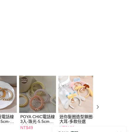
髮電話線
POYA CHIC電話線
迷你髮圈造型鎖圈-
無痕不勒髮電話線
.5cm-多
3入-珠光-5.5cm-
大耳-多款任選
大號3入6.5cm-多
多款任選
色任選
NT$49
NT$139
NT$89