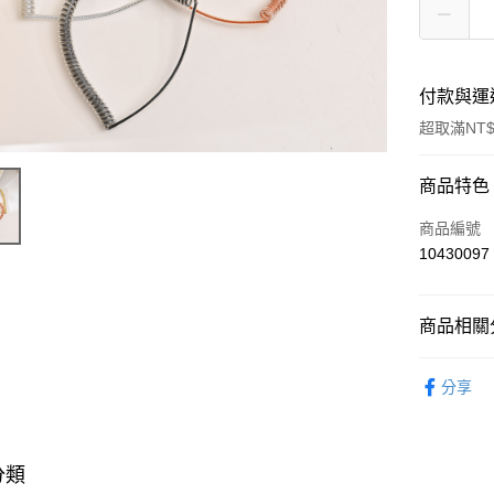
付款與運
超取滿NT$
付款方式
商品特色
POYA支付
商品編號
10430097
信用卡一
超商取貨
商品相關分
LINE Pay
流行髮飾
分享
Apple Pay
流行髮飾
街口支付
悠遊付
分類