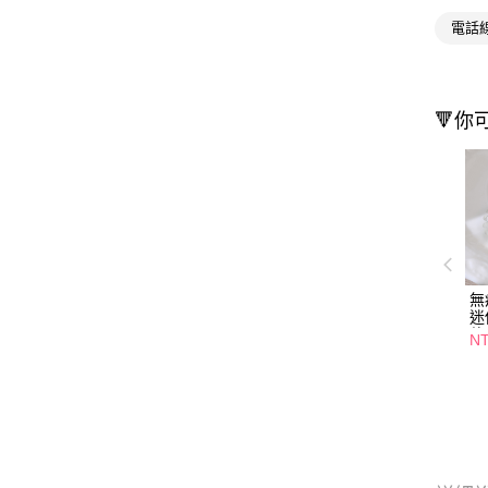
電話
🔻你
無
迷
款
N