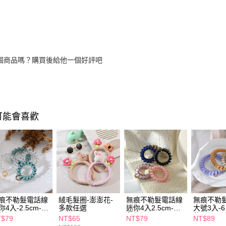
個商品嗎？購買後給他一個好評吧
可能會喜歡
痕不勒髮電話線
絨毛髮圈-澎澎花-
無痕不勒髮電話線
無痕不勒
你4入-2.5cm-多
多款任選
迷你4入2.5cm-多
大號3入-6
任選
色任選
款任選
T$79
NT$65
NT$79
NT$89