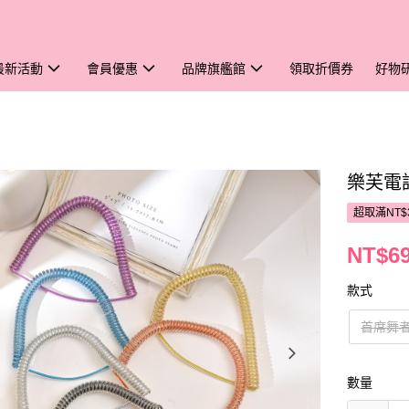
最新活動
會員優惠
品牌旗艦館
領取折價券
好物
樂芙電
超取滿NT$
NT$6
款式
首席舞
數量