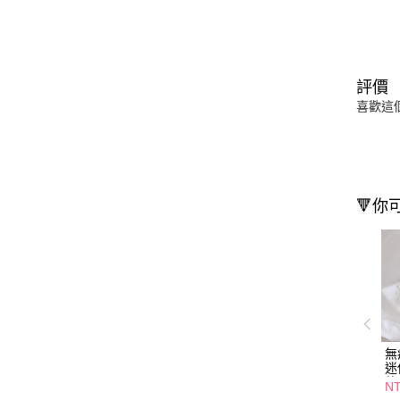
評價
喜歡這
🔻你
無
迷
款
N