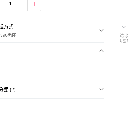
送方式
390免運
清除
紀錄
次付款
付款
類 (2)
髮束/髮圈
電話線/毛巾圈/橡皮筋
髮箍/髮帶
髮圈/髮箍