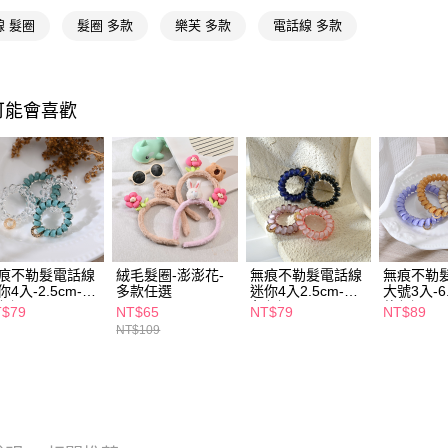
Google Pa
線 髮圈
髮圈 多款
樂芙 多款
電話線 多款
AFTEE先
相關說明
【關於「A
可能會喜歡
即享券
AFTEE
便利好安
１．簡單
２．便利
運送方式
３．安心
全家取貨
【「AFT
每筆NT$6
１．於結帳
付」結帳
痕不勒髮電話線
絨毛髮圈-澎澎花-
無痕不勒髮電話線
無痕不勒
付款後全
２．訂單
你4入-2.5cm-多
多款任選
迷你4入2.5cm-多
大號3入-6
３．收到繳
每筆NT$6
任選
色任選
款任選
／ATM／
T$79
NT$65
NT$79
NT$89
※ 請注意
NT$109
萊爾富取
絡購買商品
先享後付
每筆NT$6
※ 交易是
是否繳費成
付款後萊
付客戶支
每筆NT$6