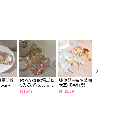
y
享後付
FTEE先享後付」】
先享後付是「在收到商品之後才付款」的支付方式。 讓您購物簡單
心！
：不需註冊會員、不需綁卡、不需儲值。
：只要手機號碼，簡訊認證，即可結帳。
：先確認商品／服務後，再付款。
付款
EE先享後付」結帳流程】
5，滿NT$390(含以上)免運費
方式選擇「AFTEE先享後付」後，將跳轉至「AFTEE先享後
頁面，進行簡訊認證並確認金額後，即可完成結帳。
髮電話線
POYA CHIC電話線
迷你髮圈造型鎖圈-
無痕不勒髮電話線
家取貨
成立數日內，您將收到繳費通知簡訊。
.5cm-多
3入-珠光-5.5cm-
大耳-多款任選
大號3入6.5cm-多
費通知簡訊後14天內，點擊此簡訊中的連結，可透過四大超商
5，滿NT$390(含以上)免運費
多款任選
色任選
網路銀行／等多元方式進行付款，方視為交易完成。
NT$49
NT$139
NT$89
：結帳手續完成當下不需立刻繳費，但若您需要取消訂單，請聯
貨付款
的店家。未經商家同意取消之訂單仍視為有效，需透過AFTEE
繳納相關費用。
5，滿NT$490(含以上)免運費
否成功請以「AFTEE先享後付 」之結帳頁面顯示為準，若有關於
功／繳費後需取消欲退款等相關疑問，請聯繫「AFTEE先享後
爾富取貨
援中心」
https://netprotections.freshdesk.com/support/home
5，滿NT$490(含以上)免運費