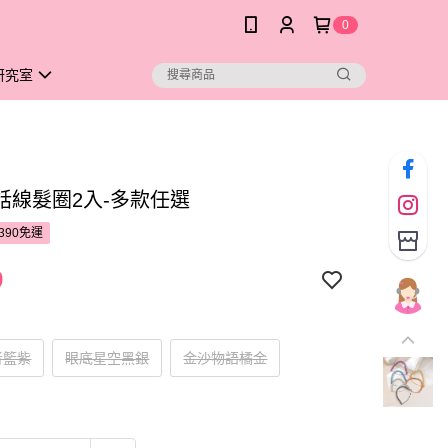
0
研究室
話線髮圈2入-多款任選
390免運
9
者籃紫
眼底星空黑銀
金沙物語橘金