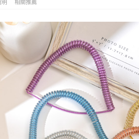
說明
相關推薦
【注意事
7-11取貨
１．透過由
交易，需
每筆NT$6
求債權轉
２．關於
付款後7-1
https://aft
每筆NT$6
３．未成
「AFTE
宅配(本島)
任。
４．使用「
每筆NT$1
即時審查
結果請求
付款後寶雅
５．嚴禁
每筆NT$8
形，恩沛
動。