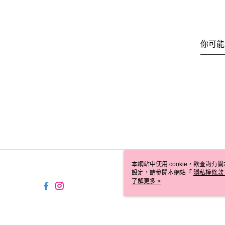
你可能
本網站中使用 cookie，欲查詢有關
設定，請參閱本網站「
隱私權條款
使用 cookie。
了解更多 >